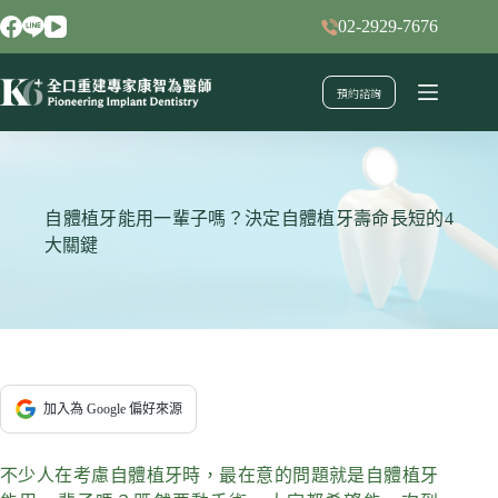
跳
02-2929-7676
至
主
預約諮詢
要
內
容
自體植牙能用一輩子嗎？決定自體植牙壽命長短的4
大關鍵
加入為 Google 偏好來源
不少人在考慮自體植牙時，最在意的問題就是自體植牙