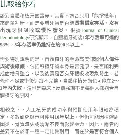
比較給你看
談到自體移植牙齒壽命，其實不適合只用「能撐幾年」
來簡單判斷，而是要看牙齒是否能
長期穩定存活、沒有
出現牙根吸收或慢性發炎
，根據
Journal of Clinical
Periodontology
研究顯示，自體植牙術後
1年存活率可達約
98%
，
5年存活率仍維持在約90%以上
。
需要特別說明的是，自體植牙的壽命高度仰賴
個人條件
與術後維護
，包括移植牙齒本身是否健康、是否順利完
成齒槽骨整合，以及後續是否有牙根吸收現象發生。若
條件不足或術後追蹤不完整，自體移植牙齒也可能在
2～
3年內失敗
，這也是臨床上反覆強調不是每個人都適合自
體植牙的原因。
相較之下，人工植牙的成功率與預期使用年限較為穩
定，多數研究顯示可使用
10年以上
，但仍可能因植體周
圍炎、骨質流失或清潔不良而影響壽命，因此，兩者的
差異不在於哪一種一定比較耐用，而在於
是否符合個人