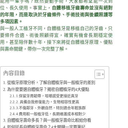
能用一輩子嗎？既然要動手術，大家都希望能一次到
位、長久使用。事實上，
自體移植牙齒壽命並沒有絕對
的年限，而是取決於牙齒條件、手術技術與後續照護等
多項因素。
與一般人工植牙不同，自體植牙是移植自己的牙齒，只
要條件合適、術後照顧得宜，確實有機會長期穩定使
用，甚至陪伴數十年，接下來將從自體植牙原理、優點
與壽命關鍵，帶你一次完整了解。
內容目錄
從植牙原理分析，了解自體植牙與一般植牙的差別
為什麼要選自體植牙？揭密自體植牙的4大優點
1.保留牙周韌帶，咀嚼感受更接近真牙
2. 具備自我修復能力，生物相容性更高
3.不傷鄰牙、外觀自然，特別適合年輕族群
4.費用較一般植牙低，長期維護成本相對少
自體植牙壽命多長？與一般植牙壽命比較給你看
如何延長自體植牙壽命？4大關鍵一定要筆記