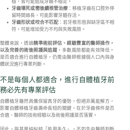
穩，皆可能造成牙齒不穩定。
牙齒壞死或需後續根管治療
：移植牙齒在口腔外停
留時間過長，可能影響牙髓存活。
牙齒形狀或咬合不匹配
：若牙根形態與缺牙區不相
符，可能增加受力不均與失敗風險。
整體來說，透過
精準術前評估、經驗豐富的醫師操作，
以及完善的術後照護與追蹤
，多數風險都能有效降低。
是否適合進行自體植牙，仍需由醫師根據個人口內與身
體狀況進行專業判斷。
不是每個人都適合，進行自體植牙前
務必先有專業評估
自體植牙雖然具備保留真牙的優勢，但絕非萬能解方，
影響自體移植牙齒壽命長短的關鍵，在於牙齒條件是否
合適、醫師的技術經驗以及術後照護是否落實。
因此，與其單純糾結「能用多久」，不如先由醫師判斷