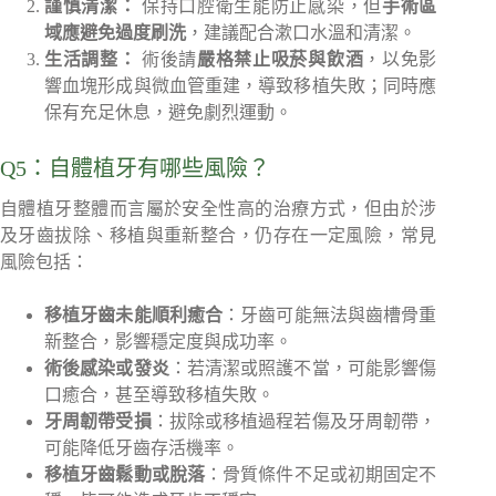
謹慎清潔：
保持口腔衛生能防止感染，但
手術區
域應避免過度刷洗
，建議配合漱口水溫和清潔。
生活調整：
術後請
嚴格禁止吸菸與飲酒
，以免影
響血塊形成與微血管重建，導致移植失敗；同時應
保有充足休息，避免劇烈運動。
Q5：自體植牙有哪些風險？
自體植牙整體而言屬於安全性高的治療方式，但由於涉
及牙齒拔除、移植與重新整合，仍存在一定風險，常見
風險包括：
移植牙齒未能順利癒合
：牙齒可能無法與齒槽骨重
新整合，影響穩定度與成功率。
術後感染或發炎
：若清潔或照護不當，可能影響傷
口癒合，甚至導致移植失敗。
牙周韌帶受損
：拔除或移植過程若傷及牙周韌帶，
可能降低牙齒存活機率。
移植牙齒鬆動或脫落
：骨質條件不足或初期固定不