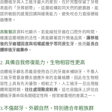
自體植牙與人工植牙最大的差別，在於完整保留了牙根
表面的「牙周韌帶」，這層結構如同天然的避震器，能
提供敏銳的感覺回饋與緩衝能力，避免咬合力直接硬碰
齒槽骨。
高醫醫訊
資料也顯示，若能縮短牙齒在口腔外的時間，
維護這層細胞的活性，將能顯著提升預後品質，
讓移植
後的牙齒穩固度與咀嚼感幾乎等同原生牙
，進而
延長自
體移植牙齒壽命
。
2. 具備自我修復能力，生物相容性更高
自體植牙顧名思義是使用自己的牙齒來補缺牙，不像人
工植牙需要身體去適應外來的金屬植體，因此在生物相
容性上具有先天優勢，相較之下，人工植牙一旦出現植
體周圍問題，
往往處理難度較高
，這也是臨床上評估自
體植牙壽命與長期穩定性時，經常被重視的差異之一。
3.不傷鄰牙、外觀自然，特別適合年輕族群