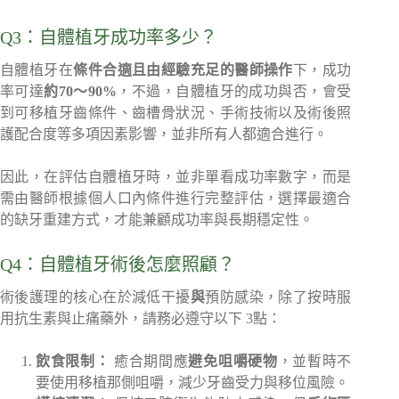
Q3：自體植牙成功率多少？
自體植牙在
條件合適且由經驗充足的醫師操作
下，成功
率可達
約70～90%
，不過，自體植牙的成功與否，會受
到可移植牙齒條件、齒槽骨狀況、手術技術以及術後照
護配合度等多項因素影響，並非所有人都適合進行。
因此，在評估自體植牙時，並非單看成功率數字，而是
需由醫師根據個人口內條件進行完整評估，選擇最適合
的缺牙重建方式，才能兼顧成功率與長期穩定性。
Q4：自體植牙術後怎麼照顧？
術後護理的核心在於減低干擾
與
預防感染，除了按時服
用抗生素與止痛藥外，請務必遵守以下 3點：
飲食限制：
癒合期間應
避免咀嚼硬物
，並暫時不
要使用移植那側咀嚼，減少牙齒受力與移位風險。