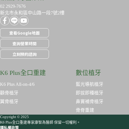
02 2929-7676
新北市永和區中山路一段7號2樓
查看Google地圖
查詢營業時間
立刻預約諮詢
K6 Plus全口重建
數位植牙
K6 Plus All-on-4/6
藍光導航植牙
顴骨植牙
即拔即種植牙
翼骨植牙
鼻竇補骨植牙
骨脊重建
Copyright © 2025
K6 Plus全口重建專家康智為醫師 保留一切權利。
隱私權政策