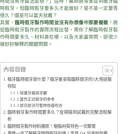
時間沒有牙齒怎麼辦？」這時，醫師通常會提到植牙臨
時假牙，但臨時假牙要多久才能做好？是不是一定要等
很久？還是可以當天就戴？
其實，
臨時假牙製作時間並沒有你想像中那麼複雜
！將
從臨時假牙製作的實際流程出發，帶你了解臨時假牙製
作時間要多久、材料差在哪，以及大家最常問、卻很少
被好好解釋的關鍵問題。
內容目錄
植牙臨時假牙是什麼？植牙後安裝臨時假牙的3大用途報
你知
1.保護牙齒與牙齦
2.當作正式假牙的參考
3.部分狀況可暫時恢復咬合
臨時假牙製作時間要多久？從掃描到試戴的完整流程解
析
臨時假牙製作材料揭密！樹脂材質特色一次整理
更進一步了解植牙臨時假牙知識！常見 QA 分享給你看