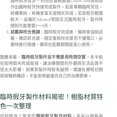
臨時假牙設計，利用自凝樹脂或CAD/CAM技術製
作出臨時假牙快速完成製作，若是單顆臨時牙冠，
結構單純，有機會當天或隔天完成；若是假牙範圍
較大，或屬於All-on-4等固定式臨時假牙，製作時
間則可能需要2～5天。
試戴與咬合微調
：臨時假牙完成後，醫師會協助試
戴，確認密合度、穩定度與咬合是否干擾傷口，必
要時進行微調，確保在配戴期間能安心使用。
整體來看，
臨時假牙製作並不需要長時間空窗
，多半能
在短時間內完成銜接，讓治療期間的外觀與生活品質不
受太大影響，如果對製作時程有疑問，建議在療程初期
就與醫師確認，才能安排最適合自己的治療節奏。
臨時假牙製作材料揭密！樹脂材質特
色一次整理
目前臨床上常見的
臨時假牙製作材料
，多半以樹脂為