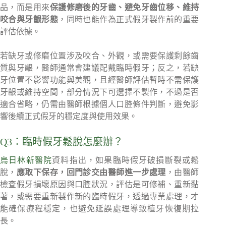
品，而是用來
保護修磨後的牙齒、避免牙齒位移、維持
咬合與牙齦形態
，同時也能作為正式假牙製作前的重要
評估依據。
若缺牙或修磨位置涉及咬合、外觀，或需要保護剩餘齒
質與牙齦，醫師通常會建議配戴臨時假牙；反之，若缺
牙位置不影響功能與美觀，且經醫師評估暫時不需保護
牙齦或維持空間，部分情況下可選擇不製作，不過是否
適合省略，仍需由醫師根據個人口腔條件判斷，避免影
響後續正式假牙的穩定度與使用效果。
Q3：臨時假牙鬆脫怎麼辦？
烏日林新醫院
資料指出，如果臨時假牙破損斷裂或鬆
脫，
應取下保存，回門診交由醫師進一步處理
，由醫師
檢查假牙損壞原因與口腔狀況，評估是可修補、重新黏
著，或需要重新製作新的臨時假牙，透過專業處理，才
能確保療程穩定，也避免延誤處理導致植牙恢復期拉
長。