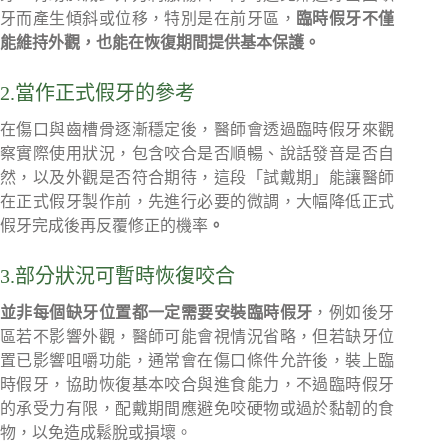
牙而產生傾斜或位移，特別是在前牙區，
臨時假牙不僅
能維持外觀，也能在恢復期間提供基本保護。
2.當作正式假牙的參考
在傷口與齒槽骨逐漸穩定後，醫師會透過臨時假牙來觀
察實際使用狀況，包含咬合是否順暢、說話發音是否自
然，以及外觀是否符合期待，這段「試戴期」能讓醫師
在正式假牙製作前，先進行必要的微調，大幅降低正式
假牙完成後再反覆修正的機率
。
3.部分狀況可暫時恢復咬合
並非每個缺牙位置都一定需要安裝臨時假牙
，例如後牙
區若不影響外觀，醫師可能會視情況省略，但若缺牙位
置已影響咀嚼功能，通常會在傷口條件允許後，裝上臨
時假牙，協助恢復基本咬合與進食能力，不過臨時假牙
的承受力有限，配戴期間應避免咬硬物或過於黏韌的食
物，以免造成鬆脫或損壞。