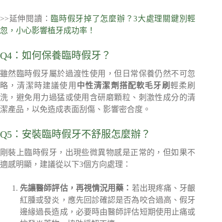
>>延伸閱讀：
臨時假牙掉了怎麼辦？3大處理關鍵別輕
忽，小心影響植牙成功率！
Q4：如何保養臨時假牙？
雖然臨時假牙屬於過渡性使用，但日常保養仍然不可忽
略，清潔時建議使用
中性清潔劑搭配軟毛牙刷
輕柔刷
洗，避免用力過猛或使用含研磨顆粒、刺激性成分的清
潔產品，以免造成表面刮傷、影響密合度。
Q5：安裝臨時假牙不舒服怎麼辦？
剛裝上臨時假牙，出現些微異物感是正常的，但如果不
適感明顯，建議從以下3個方向處理：
先讓醫師評估，再視情況用藥：
若出現疼痛、牙齦
紅腫或發炎，應先回診確認是否為咬合過高、假牙
邊緣過長造成，必要時由醫師評估短期使用止痛或