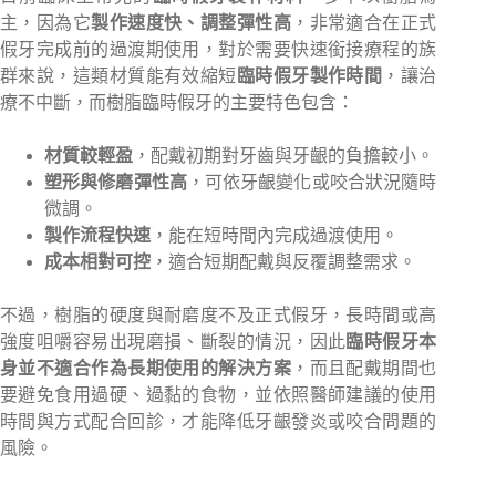
主，因為它
製作速度快、調整彈性高
，非常適合在正式
假牙完成前的過渡期使用，對於需要快速銜接療程的族
群來說，這類材質能有效縮短
臨時假牙製作時間
，讓治
療不中斷，而樹脂臨時假牙的主要特色包含：
材質較輕盈
，配戴初期對牙齒與牙齦的負擔較小。
塑形與修磨彈性高
，可依牙齦變化或咬合狀況隨時
微調。
製作流程快速
，能在短時間內完成過渡使用。
成本相對可控
，適合短期配戴與反覆調整需求。
不過，樹脂的硬度與耐磨度不及正式假牙，長時間或高
強度咀嚼容易出現磨損、斷裂的情況，因此
臨時假牙本
身並不適合作為長期使用的解決方案
，而且配戴期間也
要避免食用過硬、過黏的食物，並依照醫師建議的使用
時間與方式配合回診，才能降低牙齦發炎或咬合問題的
風險。