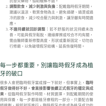
抗發炎藥物，協助緩解不適。
調整飲食，減少刺激與負擔：
配戴臨時假牙期間，
建議以溫涼、軟質食物為主，避免過硬、過燙或過
冷的飲食，減少咬合壓力與刺激，讓牙齦有時間適
應。
不適持續就回診調整：
若不舒服的狀況持續未改
善，可能與假牙鬆脫、邊緣摩擦或咬合不均有關，
需由醫師重新修整高度、形狀或重新固定，切勿自
行修磨，以免破壞假牙結構、延長恢復時間。
每一步都重要，別讓臨時假牙成為植
牙的破口
很多人會把臨時假牙當成撐一下就好，但事實上，
臨時
假牙做得好不好，會直接影響後續正式假牙的穩定與成
果
，從臨時假牙製作時間、材質選擇，到配戴期間的使
用與保養，每一步都是植牙療程的一部分，只要配合醫
師規劃、按部就班進行，臨時假牙也能成為植牙成功的