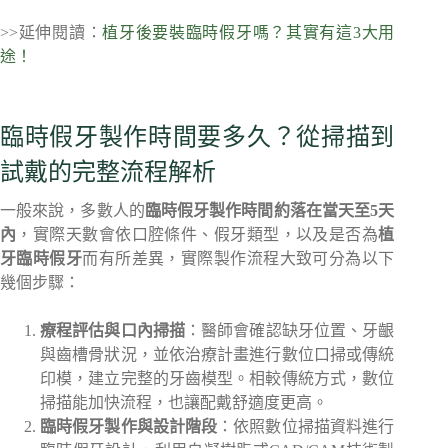
>>延伸閱讀：
植牙後要裝臨時假牙嗎？其實有這3大用
途！
臨時假牙製作時間要多久？從掃描到
試戴的完整流程解析
一般來說，多數人的
臨時假牙製作時間約落在當天至5天
內
，實際天數會依口腔條件、假牙類型，以及是否為
植
牙臨時假牙
而有所差異，實際製作流程大致可分為以下
幾個步驟：
療程評估與口內掃描
：醫師會確認缺牙位置、牙齦
與齒槽骨狀況，並依治療計畫進行數位口掃或傳統
印模，建立完整的牙齒模型。相較傳統方式，數位
掃描能加快流程，也讓配戴舒適度更高。
臨時假牙製作與設計階段
：依照數位掃描資料進行