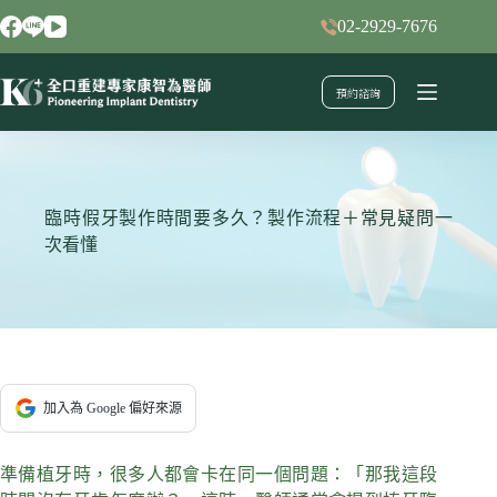
跳
02-2929-7676
至
主
預約諮詢
要
內
容
臨時假牙製作時間要多久？製作流程＋常見疑問一
次看懂
加入為 Google 偏好來源
準備植牙時，很多人都會卡在同一個問題：「那我這段