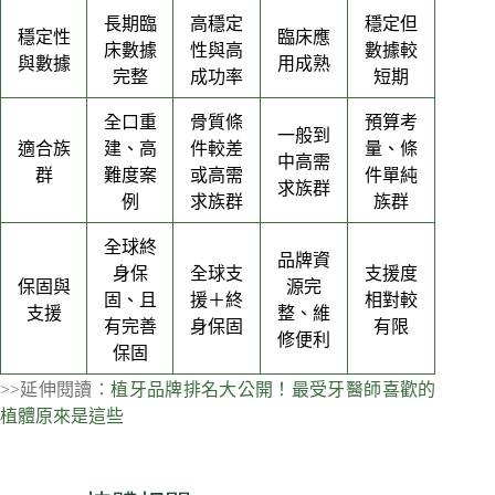
長期臨
高穩定
穩定但
穩定性
臨床應
床數據
性與高
數據較
與數據
用成熟
完整
成功率
短期
全口重
骨質條
預算考
一般到
適合族
建、高
件較差
量、條
中高需
群
難度案
或高需
件單純
求族群
例
求族群
族群
全球終
品牌資
身保
全球支
支援度
保固與
源完
固、且
援＋終
相對較
支援
整、維
有完善
身保固
有限
修便利
保固
>>延伸閱讀：
植牙品牌排名大公開！最受牙醫師喜歡的
植體原來是這些