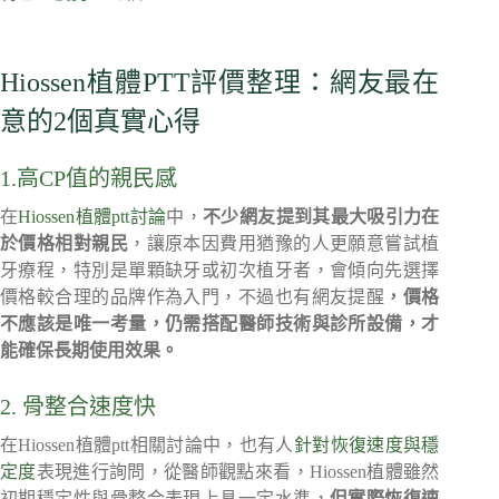
Hiossen植體PTT評價整理：網友最在
意的2個真實心得
1.高CP值的親民感
在
Hiossen植體ptt討論
中，
不少網友提到其最大吸引力在
於價格相對親民
，讓原本因費用猶豫的人更願意嘗試植
牙療程，特別是單顆缺牙或初次植牙者，會傾向先選擇
價格較合理的品牌作為入門，不過也有網友提醒
，價格
不應該是唯一考量，仍需搭配醫師技術與診所設備，才
能確保長期使用效果。
2. 骨整合速度快
在Hiossen植體ptt相關討論中，也有人
針對恢復速度與穩
定度
表現進行詢問，從醫師觀點來看，Hiossen植體雖然
初期穩定性與骨整合表現上具一定水準，
但實際恢復速