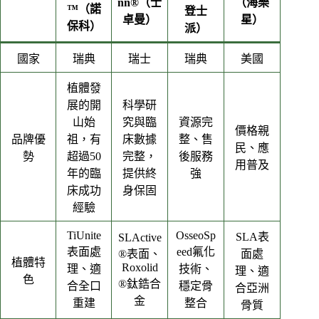
nn®（士
（海樂
™（諾
登士
卓曼）
星）
保科）
派）
國家
瑞典
瑞士
瑞典
美國
植體發
展的開
科學研
山始
究與臨
資源完
價格親
品牌優
祖，有
床數據
整、售
民、應
勢
超過50
完整，
後服務
用普及
年的臨
提供終
強
床成功
身保固
經驗
TiUnite
OsseoSp
SLA表
SLActive
表面處
eed氟化
®表面、
面處
植體特
Roxolid
理、適
技術、
理、適
色
®鈦鋯合
合全口
穩定骨
合亞洲
金
重建
整合
骨質