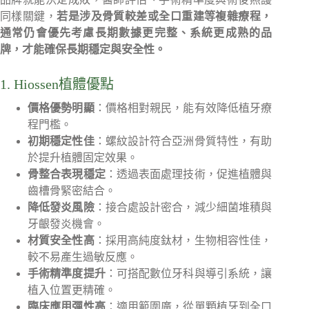
同樣關鍵，
若是涉及骨質較差或全口重建等複雜療程，
通常仍會優先考慮長期數據更完整、系統更成熟的品
牌，才能確保長期穩定與安全性。
1. Hiossen植體優點
價格優勢明顯
：價格相對親民，能有效降低植牙療
程門檻。
初期穩定性佳
：螺紋設計符合亞洲骨質特性，有助
於提升植體固定效果。
骨整合表現穩定
：透過表面處理技術，促進植體與
齒槽骨緊密結合。
降低發炎風險
：接合處設計密合，減少細菌堆積與
牙齦發炎機會。
材質安全性高
：採用高純度鈦材，生物相容性佳，
較不易產生過敏反應。
手術精準度提升
：可搭配數位牙科與導引系統，讓
植入位置更精確。
臨床應用彈性高
：適用範圍廣，從單顆植牙到全口