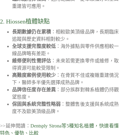
重建皆可應用。
2. Hiossen植體缺點
長期數據仍在累積
：相較歐美頂級品牌，長期臨床
追蹤與歷史資料相對較少。
全球支援完整度較低
：海外據點與零件供應相較一
線品牌略有差距。
維修便利性需評估
：未來若需更換零件或維修，取
得資源可能較受限制。
高難度案例使用較少
：在骨質不佳或複雜重建情況
下，醫師多半優先選擇成熟品牌。
品牌信任度存在差異
：部分族群對韓系植體仍持觀
望態度。
保固與系統完整性略弱
：整體售後支援與系統成熟
度不及歐美頂級品牌。
>>延伸閱讀：
Dentsply Sirona等5種知名植體，快速看懂
特色、優勢、比較