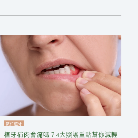
數位植牙
植牙補肉會痛嗎？4大照護重點幫你減輕