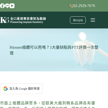
跳
02-2929-7676
至
主
預約諮詢
要
內
容
Hiossen植體可以用嗎？3大優缺點與PTT評價一次整
理
加入為 Google 偏好來源
市面上植體品牌眾多，從歐美大廠到韓系品牌各有優