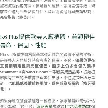
Hiossen植體的價格差異，通常不只來自植體本身，更與
整體療程內容有關，像是醫師經驗、診所設備等級、術
前是否進行完整影像評估，以及術後追蹤與照護規劃，
都會影響最終費用。
K6 Plus提供歐美大廠植體，兼顧極佳
壽命、保固、性能
Hiossen植體在價格與基本穩定性之間取得不錯的平衡，
是許多人入門植牙時會考慮的選擇，不過，
如果你更在
意長期穩定性與完整保固，臨床上仍多會優先選擇
Straumann®與Nobel Biocare™等歐美成熟品牌
，這類植
體擁有完整的全球據點與零件支援，不僅能提升植牙壽
命，
也能降低後續維修風險，避免成為所謂的「植牙孤
兒」。
如果你還在猶豫該選哪一種植體，讓專業醫師幫你評估
會更準確！歡迎歡迎
填寫表單
或透過
LINE免費諮詢
K6