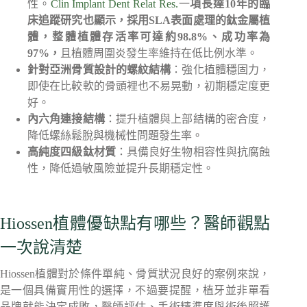
性。
Clin Implant Dent Relat Res.
一
項長達10年的臨
床追蹤研究也顯示，採用SLA表面處理的鈦金屬植
體，整體植體存活率可達約98.8%、成功率為
97%，
且植體周圍炎發生率維持在低比例水準。
針對亞洲骨質設計的螺紋結構
：強化植體穩固力，
即使在比較軟的骨頭裡也不易晃動，初期穩定度更
好。
內六角連接結構
：提升植體與上部結構的密合度，
降低螺絲鬆脫與機械性問題發生率。
高純度四級鈦材質
：具備良好生物相容性與抗腐蝕
性，降低過敏風險並提升長期穩定性。
Hiossen植體優缺點有哪些？醫師觀點
一次說清楚
Hiossen植體對於條件單純、骨質狀況良好的案例來說，
是一個具備實用性的選擇，不過要提醒，植牙並非單看
品牌就能決定成敗，醫師評估、手術精準度與術後照護