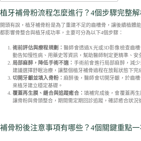
植牙補骨粉流程怎麼進行？4個步驟完整解
開頭有說，植牙補骨粉是為了重建不足的齒槽骨，讓後續植體
都影響骨整合與植牙成功率，主要可分為以下4個步驟：
術前評估與療程規劃：
醫師會透過X光或3D影像檢查齒
動告知慢性病、用藥史等資訊，幫助醫師制定更精準、安
局部麻醉，降低手術不適：
手術前會進行局部麻醉，減少
建議選擇舒眠治療，讓整個植牙補骨過程在放鬆狀態下完
切開牙齦並填入骨粉：
麻醉後，醫師會切開牙齦，於齒槽
來植牙建立穩定基礎。
覆蓋再生膜、縫合與追蹤癒合：
填補完成後，會覆蓋再生
讓骨粉與骨頭整合，期間需定期回診追蹤，確認癒合狀況
補骨粉後注意事項有哪些？4個關鍵重點一