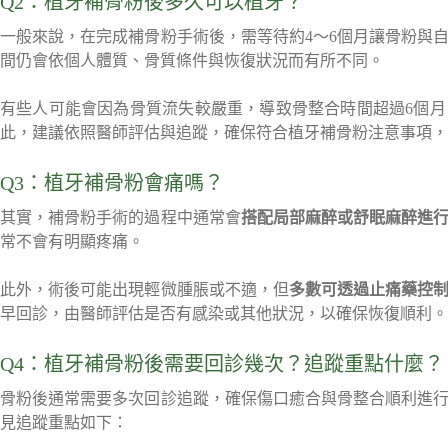
Q2：植牙補骨粉後多久可以植牙？
一般來說，在完成補骨粉手術後，需等待約4～6個月讓骨粉與
間仍會依個人體質、骨質條件與恢復狀況而有所不同。
有些人可能會因為骨質流失較嚴重，導致骨整合時間超過6個
此，建議依照醫師評估與追蹤，確保符合植牙補骨粉注意事項，
Q3：植牙補骨粉會痛嗎？
其實，補骨粉手術的過程中通常會
搭配局部麻醉或舒眠麻醉進
常不會有明顯疼痛。
此外，術後可能出現輕微腫脹或不適，但
多數可透過止痛藥控制
早回診，由醫師評估是否有感染或其他狀況，以確保恢復順利
Q4：植牙補骨粉後需要回診幾次？追蹤重點什麼？
骨粉後通常需要多次回診追蹤，確保傷口癒合與骨整合順利進
見追蹤重點如下：