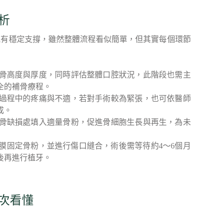
析
能有穩定支撐，雖然整體流程看似簡單，但其實每個環節
槽骨高度與厚度，同時評估整體口腔狀況，此階段也需主
全的補骨療程。
過程中的疼痛與不適，若對手術較為緊張，也可依醫師
成。
骨缺損處填入適量骨粉，促進骨細胞生長與再生，為未
膜固定骨粉，並進行傷口縫合，術後需等待約4～6個月
後再進行植牙。
次看懂