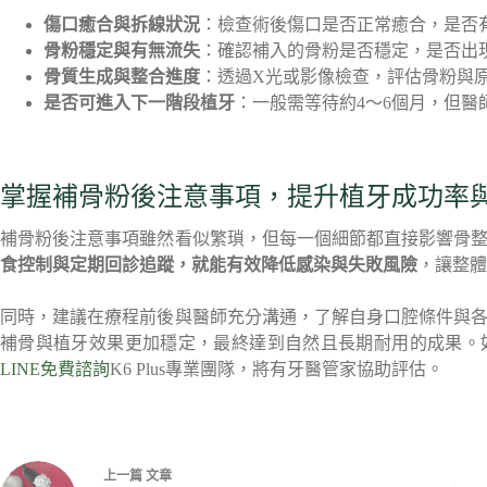
傷口癒合與拆線狀況
：檢查術後傷口是否正常癒合，是否
骨粉穩定與有無流失
：確認補入的骨粉是否穩定，是否出
骨質生成與整合進度
：透過X光或影像檢查，評估骨粉與
是否可進入下一階段植牙
：一般需等待約4～6個月，但
掌握補骨粉後注意事項，提升植牙成功率
補骨粉後注意事項雖然看似繁瑣，但每一個細節都直接影響骨
食控制與定期回診追蹤，就能有效降低感染與失敗風險
，讓整體
同時，建議在療程前後與醫師充分溝通，了解自身口腔條件與
補骨與植牙效果更加穩定，最終達到自然且長期耐用的成果。
LINE免費諮詢
K6 Plus專業團隊，將有牙醫管家協助評估。
上一篇
文章