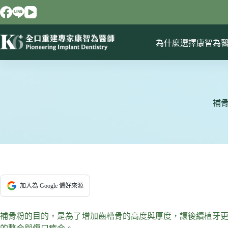
跳
至
主
要
為什麼選擇康智為
內
容
補
加入為 Google 偏好來源
補骨粉的目的，是為了增加齒槽骨的高度與厚度，讓後續植牙