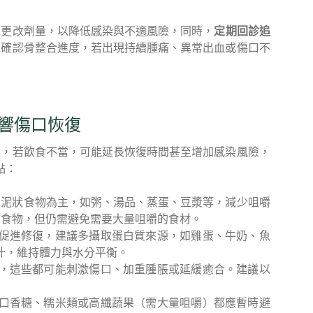
或更改劑量，以降低感染與不適風險，同時，
定期回診追
像確認骨整合進度，若出現持續腫痛、異常出血或傷口不
響傷口恢復
期，若飲食不當，可能延長恢復時間甚至增加感染風險，
點：
或泥狀食物為主，如粥、湯品、蒸蛋、豆漿等，減少咀嚼
質食物，但仍需避免需要大量咀嚼的食材。
促進修復，建議多攝取蛋白質來源，如雞蛋、牛奶、魚
汁，維持體力與水分平衡。
，這些都可能刺激傷口、加重腫脹或延緩癒合。建議以
口香糖、糯米類或高纖蔬果（需大量咀嚼）都應暫時避