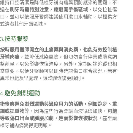
維持口腔清潔是降低植牙補肉痛與預防感染的關鍵，不
過在
刷牙時需特別注意，應避開手術區域
，以免拉扯傷
口，並可以依照牙醫師建議使用漱口水輔助，以輕柔方
式清潔其他牙齒區域。
3.按時服藥
按時服用醫師開立的止痛藥與消炎藥，也能有效控制植
牙補肉痛
，並降低感染風險，但切勿自行停藥或隨意調
整劑量，以免影響恢復進度，另外，定期回診追蹤也相
當重要，以便牙醫師可以即時確認傷口癒合狀況，若有
異常也能及早處理，讓整體恢復更順利。
4.避免劇烈運動
術後應避免劇烈運動與過度用力的活動，例如跑步、重
訓或提重物等
，因為這些行為會讓血液循環加快，
可能
導致傷口出血或腫脹加劇，進而影響恢復狀況，
甚至讓
植牙補肉痛變得更明顯。