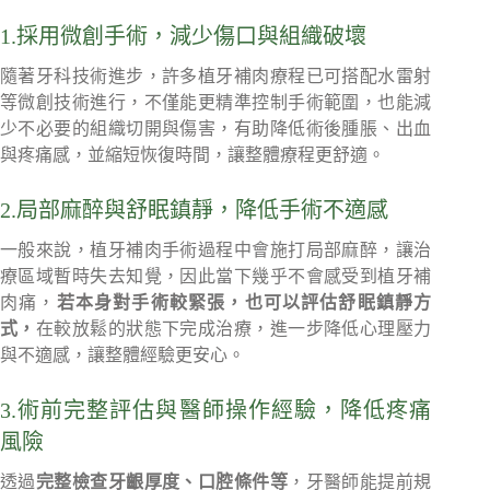
1.採用微創手術，減少傷口與組織破壞
隨著牙科技術進步，許多植牙補肉療程已可搭配水雷射
等微創技術進行，不僅能更精準控制手術範圍，也能減
少不必要的組織切開與傷害，有助降低術後腫脹、出血
與疼痛感，並縮短恢復時間，讓整體療程更舒適。
2.局部麻醉與舒眠鎮靜，降低手術不適感
一般來說，植牙補肉手術過程中會施打局部麻醉，讓治
療區域暫時失去知覺，因此當下幾乎不會感受到植牙補
肉痛，
若本身對手術較緊張，也可以評估舒眠鎮靜方
式，
在較放鬆的狀態下完成治療，進一步降低心理壓力
與不適感，讓整體經驗更安心。
3.術前完整評估與醫師操作經驗，降低疼痛
風險
透過
完整檢查牙齦厚度、口腔條件等
，牙醫師能提前規