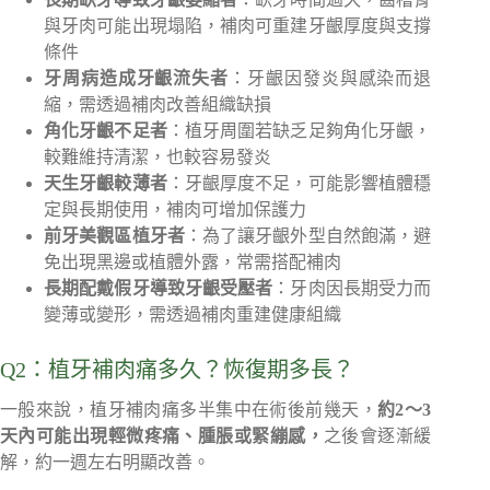
與牙肉可能出現塌陷，補肉可重建牙齦厚度與支撐
條件
牙周病造成牙齦流失者
：牙齦因發炎與感染而退
縮，需透過補肉改善組織缺損
角化牙齦不足者
：植牙周圍若缺乏足夠角化牙齦，
較難維持清潔，也較容易發炎
天生牙齦較薄者
：牙齦厚度不足，可能影響植體穩
定與長期使用，補肉可增加保護力
前牙美觀區植牙者
：為了讓牙齦外型自然飽滿，避
免出現黑邊或植體外露，常需搭配補肉
長期配戴假牙導致牙齦受壓者
：牙肉因長期受力而
變薄或變形，需透過補肉重建健康組織
Q2：植牙補肉痛多久？恢復期多長？
一般來說，植牙補肉痛多半集中在術後前幾天，
約2～3
天內可能出現輕微疼痛、腫脹或緊繃感，
之後會逐漸緩
解，約一週左右明顯改善。