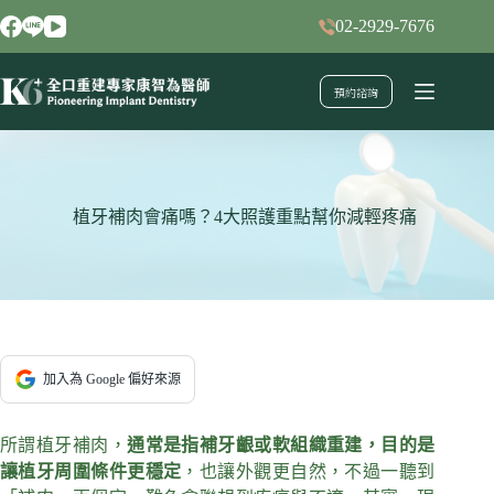
跳
02-2929-7676
至
主
預約諮詢
要
內
容
植牙補肉會痛嗎？4大照護重點幫你減輕疼痛
加入為 Google 偏好來源
所謂植牙補肉，
通常是指補牙齦或軟組織重建，目的是
讓植牙周圍條件更穩定
，也讓外觀更自然，不過一聽到