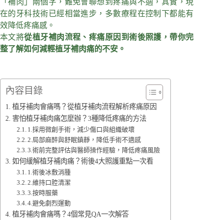
「補肉」兩個字，難免會聯想到疼痛與不適，其實，現
在的牙科技術已經相當進步，多數療程在控制下都能有
效降低疼痛感。
本文將
從植牙補肉流程、疼痛原因到術後照護，帶你完
整了解如何減輕植牙補肉痛的不安。
內容目錄
植牙補肉會痛嗎？從植牙補肉流程解析疼痛原因
害怕植牙補肉痛怎麼辦？3種降低疼痛的方法
1.採用微創手術，減少傷口與組織破壞
2.局部麻醉與舒眠鎮靜，降低手術不適感
3.術前完整評估與醫師操作經驗，降低疼痛風險
如何緩解植牙補肉痛？術後4大照護重點一次看
1.術後冰敷消腫
2.維持口腔清潔
3.按時服藥
4.避免劇烈運動
植牙補肉會痛嗎？4個常見QA一次解答