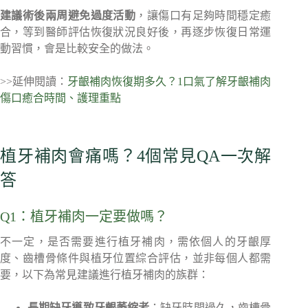
建議術後
兩周
避免過度活動
，讓傷口有足夠時間穩定癒
合，等到醫師評估恢復狀況良好後，再逐步恢復日常運
動習慣，會是比較安全的做法。
>>延伸閱讀：
牙齦補肉恢復期多久？1口氣了解牙齦補肉
傷口癒合時間、護理重點
植牙補肉會痛嗎？4個常見QA一次解
答
Q1：植牙補肉一定要做嗎？
不一定，是否需要進行植牙補肉，需依個人的牙齦厚
度、齒槽骨條件與植牙位置綜合評估，並非每個人都需
要，以下為常見建議進行植牙補肉的族群：
長期缺牙導致牙齦萎縮者
：缺牙時間過久，齒槽骨