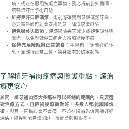
病，或正在服用抗凝血藥物，務必提前告知醫師，
讓醫師評估手術風險
維持良好口腔清潔
：術前應確實刷牙與清潔牙齒，
必要時醫師可能會安排洗牙，降低感染風險
避免吸菸與飲酒
：建議術前幾天減少或避免吸菸與
飲酒，以免影響傷口癒合與增加術後不適
保持充足睡眠與正常飲食
：手術前一晚應好好休
息，並維持正常三餐，讓身體處於穩定狀態
了解植牙補肉疼痛與照護重點，讓治
療更安心
其實，
植牙補肉痛大多都在可以控制的範圍內，只要選
對治療方式，再把術後照顧做好，多數人都能順順恢
復，
與其一直擔心會不會痛，不如在術前先讓醫師好好
評估，術後照著建議照顧，反而會輕鬆很多。