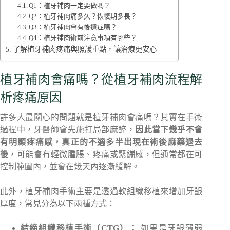
Q1：植牙補肉一定要做嗎？
Q2：植牙補肉痛多久？恢復期多長？
Q3：植牙補肉會有後遺症嗎？
Q4：植牙補肉術前注意事項有哪些？
了解植牙補肉疼痛與照護重點，讓治療更安心
植牙補肉會痛嗎？從植牙補肉流程解
析疼痛原因
許多人最關心的問題就是植牙補肉會痛嗎？其實在手術
過程中，牙醫師會先施打局部麻醉，
因此當下幾乎不會
有明顯疼痛感，真正的不適多半出現在術後麻藥退去
後
，可能會有輕微腫脹、疼痛或緊繃感，但通常都在可
控制範圍內，並會在幾天內逐漸緩解。
此外，植牙補肉手術主要是透過軟組織移植來增加牙齦
厚度，常見分為以下兩種方式：
結締組織移植手術
（CTG）：
如果是牙齦薄弱