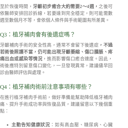
至於恢復時間，
牙齦初步癒合大約需要2～4週，
之後可
依醫師安排回診拆線，若要達到完全穩定，則可能需數
週至數個月不等，會依個人條件與手術範圍有所差異。
Q3：植牙補肉會有後遺症嗎？
牙齦補肉手術的安全性高，通常不會留下後遺症
，不過
若術後照護不當，仍可能出現牙齦萎縮、傷口腫脹、疼
痛出血或感染等情況
，進而影響傷口癒合速度。因此，
術後應特別留意傷口變化，一旦發現異常，建議儘早回
診由醫師評估與處理。
Q4：植牙補肉術前注意事項有哪些？
在進行植牙補肉手術前，做好準備能幫助降低植牙補肉
痛、提升手術成功率與恢復品質，建議留意以下幾個重
點：
主動告知健康狀況
：如有高血壓、糖尿病、心臟