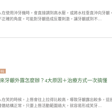
人在使用沖牙機時，會直接調到高水壓，或將水柱垂直沖向牙齦
不正確的角度，可能對牙齦造成反覆刺激，讓牙齦感到不…
牙科
來牙齦外露怎麼辦？4大原因＋治療方式一次搞懂
人在笑的時候，上唇會往上拉得比較高，導致牙齦露出較多，這
骨骼結構正常，只要上唇活動範圍過大，就容易形成笑牙…