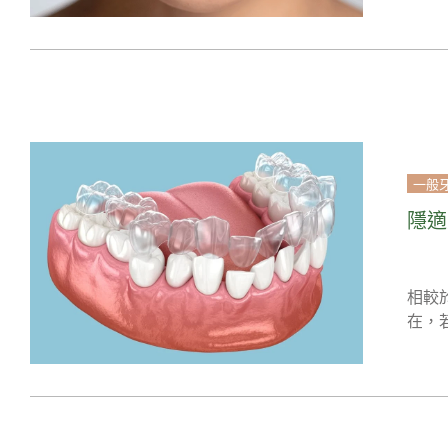
一般
隱適
相較
在，