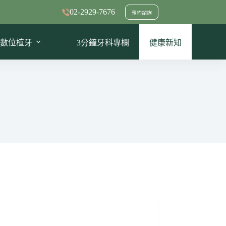
02-2929-7676
預約諮詢
數位植牙
3分鐘牙科專欄
健康新知