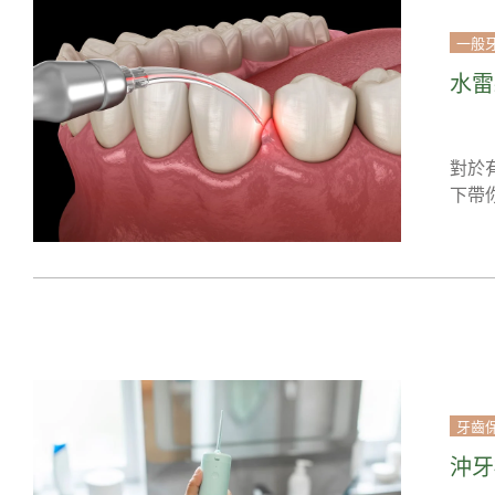
符
一般
合
條
水雷
件
的
結
對於
果
下帶
牙齒
沖牙