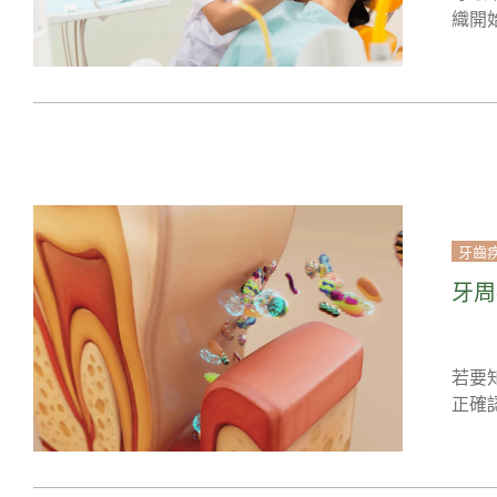
織開
牙齒
牙周
若要
正確