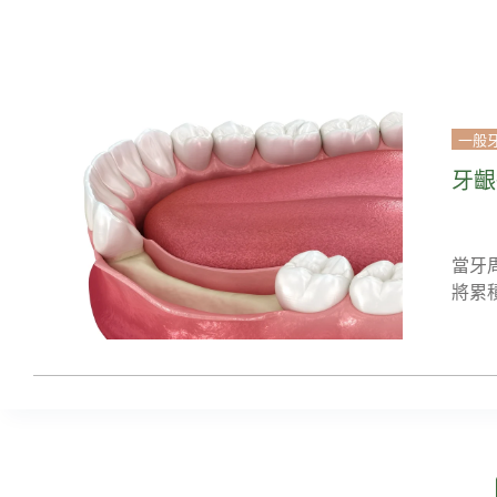
一般
牙齦
當牙
將累