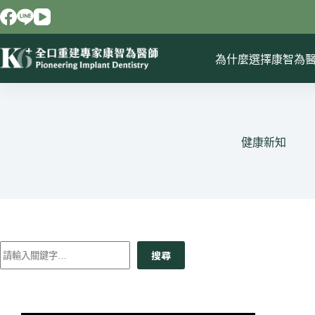
跳
至
主
要
為什麼選擇康智為
內
容
健康新知
搜尋
找
不
到