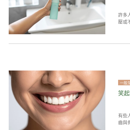
許多
壓或
一般
笑起
有些
齒與