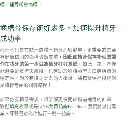
嗎？補骨粉會痛嗎？
齒槽骨保存術好處多，加速提升植牙
成功率
植牙不只是在缺牙處種一顆牙那麼簡單，更重要的是要
有健康穩固的齒槽骨做支撐
，因此齒槽骨保存術就是讓
你在拔牙的第一步就為植牙打好基礎
，如此一來，不僅
能避免骨質流失風險，也有助於維持臉型與口腔結構的
穩定性，對於有植牙計畫的人來說，齒槽骨保存術絕對
是植得考慮的關鍵療程！
如果你有植牙需求，想了解更多關於術前補骨的計畫，
歡迎
填寫表單
或是
LINE免費諮詢
K6 Plus，我們將派出專
業人牙醫管家為你進行一對一諮詢。