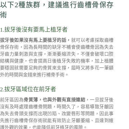
以下2種族群，建議進行齒槽骨保存
術
1.拔牙後沒有要馬上植牙者
拔牙後如果沒有馬上要植牙的話，
就可以考慮採取齒槽
骨保存術，因為長時間的缺牙不補會使齒槽骨因為失去
牙齒力量刺激與支撐，漸漸萎縮流失，不僅會破壞口腔
結構與健康，也會提高日後植牙失敗的機率，加上植體
要穩固就需要足夠的骨質來支撐，屆時又將多花一筆額
外的時間與金錢來進行補骨手術。
2.拔牙區域位在前牙者
前牙區因為
骨質薄，也與外觀有直接連結
，一旦拔牙後
沒有及時處理齒槽骨問題，時間久了，容易導致牙齦因
為失去骨頭支撐而出現凹陷、改變唇形等問題，因此事
先進行齒槽骨保存術就能有效防止牙齦萎縮、且達到維
護外觀的效果，也能降低前牙植牙的風險。