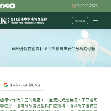
跳
02-2929-7676
至
主
預約諮詢
要
內
容
齒槽骨保存術是什麼？齒槽骨重要性分析給你聽！
加入為 Google 偏好來源
齒槽骨作為牙齒的地基，一旦流失或是萎縮，不只會影
響植牙，還可能改變臉型與口腔結構，所以為了維持齒