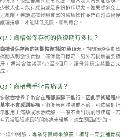
的情形，但這都屬於正常反應，通常幾天內就能緩解，
少數人也可能有感染或是骨粉排斥現象。如果想避免上
述風險，建議選擇經驗豐富的醫師操作並確實遵照術後
護理指導，才能降低風險，順利癒合。
Q2：齒槽骨保存術的恢復期有多長？
齒槽骨保存術的初期恢復期約7至10天，
期間須避免劇烈
運動與刺激性食物，確保傷口穩定，另外若後續需要植
牙，通常會建議等待3至6個月，讓骨質穩定與整合完
成。
Q3：齒槽骨手術會痛嗎？
多數齒槽骨手術會在
局部麻醉下進行，因此手術過程中
基本不會感到疼痛，
術後若有腫脹或不適，可依醫師指
示服用止痛藥或冰敷緩解，一般不會出現劇烈疼痛，若
有異常腫脹或長時間疼痛未緩解，應立即回診追蹤。
>>延伸閱讀：
專業牙醫師來解答！植牙一定要補骨粉