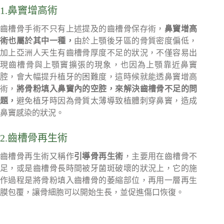
1.鼻竇增高術
齒槽骨手術不只有上述提及的齒槽骨保存術，
鼻竇增高
術也屬於其中一種，
由於上顎後牙區的骨質密度偏低，
加上亞洲人天生有齒槽骨厚度不足的狀況，不僅容易出
現齒槽骨與上顎竇擴張的現象，也因為上顎靠近鼻竇
腔，會大幅提升植牙的困難度，這時候就能透鼻竇增高
術，
將骨粉填入鼻竇內的空腔，來解決齒槽骨不足的問
題，
避免植牙時因為骨質太薄導致植體刺穿鼻竇，造成
鼻竇感染的狀況。
2.齒槽骨再生術
齒槽骨再生術又稱作
引導骨再生術
，主要用在齒槽骨不
足，或是齒槽骨長時間被牙菌斑破壞的狀況上，它的施
作過程是將骨粉填入齒槽骨的萎縮部位，再用一層再生
膜包覆，讓骨細胞可以開始生長，並促進傷口恢復。