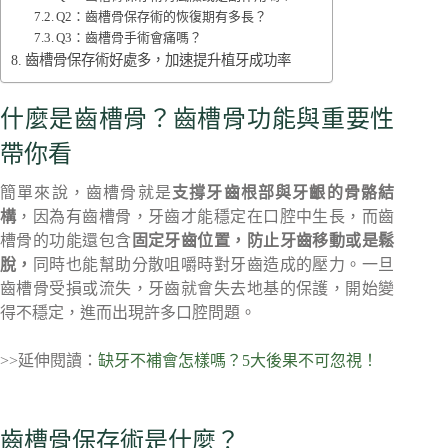
Q2：齒槽骨保存術的恢復期有多長？
Q3：齒槽骨手術會痛嗎？
齒槽骨保存術好處多，加速提升植牙成功率
什麼是齒槽骨？齒槽骨功能與重要性
帶你看
簡單來說，齒槽骨就是
支撐牙齒根部與牙齦的骨骼結
構
，因為有齒槽骨，牙齒才能穩定在口腔中生長，而齒
槽骨的功能還包含
固定牙齒位置，防止牙齒移動或是鬆
脫，
同時也能幫助分散咀嚼時對牙齒造成的壓力。一旦
齒槽骨受損或流失，牙齒就會失去地基的保護，開始變
得不穩定，進而出現許多口腔問題。
>>延伸閱讀：
缺牙不補會怎樣嗎？5大後果不可忽視！
齒槽骨保存術是什麼？