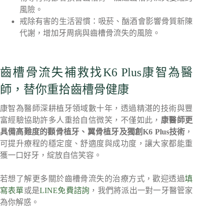
風險。
戒除有害的生活習慣：吸菸、酗酒會影響骨質新陳
代謝，增加牙周病與齒槽骨流失的風險。
齒槽骨流失補救找K6 Plus康智為醫
師，替你重拾齒槽骨健康
康智為醫師深耕植牙領域數十年，透過精湛的技術與豐
富經驗協助許多人重拾自信微笑，不僅如此，
康醫師更
具備高難度的顴骨植牙、翼骨植牙及獨創K6 Plus技術
，
可提升療程的穩定度、舒適度與成功度，讓大家都能重
獲一口好牙，綻放自信笑容。
若想了解更多關於齒槽骨流失的治療方式，歡迎透過
填
寫表單
或是
LINE免費諮詢
，我們將派出一對一牙醫管家
為你解惑。