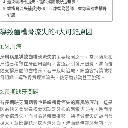
避免齒槽骨流失，醫師建議做好這些事！
齒槽骨流失補救找K6 Plus康智為醫師，替你重拾齒槽骨
健康
導致齒槽骨流失的4大可能原因
1.牙周病
牙周病是導致齒槽骨流失
的主要原因之一，當牙菌斑和
牙結石積聚在牙齒周圍時，會逐步引發牙齦炎，進而侵
蝕支撐牙齒的齒槽骨，若未及時治療，細菌會持續破壞
骨組織，導致骨質逐漸流失，使牙齒鬆動甚至脫落。
2.長期缺牙問題
有
長期缺牙問題者也是齒槽骨流失的高風險族群
，這是
因為缺牙會讓齒槽骨因缺乏牙根的刺激與支撐，進而逐
漸萎縮流失，而且隨著時間推移，齒槽骨流失的範圍會
擴大，並影響缺牙處周遭牙齒，進而延伸鄰牙傾斜、牙