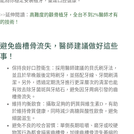
能為你穩定安裝植牙，重建口腔健康。
>>延伸閱讀：
高難度的顴骨植牙，全台不到2%醫師才有
的技術！
避免齒槽骨流失，醫師建議做好這些
事！
保持良好口腔衛生：採用醫師建議的貝氏刷牙法，
並且於早晚飯後定時刷牙，並搭配牙線、牙間刷清
潔。另外，透過定期洗牙進行更深層次的清潔也能
有效去除牙菌斑與牙結石，避免因牙周病引發的齒
槽骨流失。
維持均衡飲食：攝取足夠的鈣質與維生素D，有助
於維持骨質健康，同時減少高糖與酸性飲食，避免
細菌滋生。
避免不良的咬合習慣：單側長期咀嚼、磨牙或咬硬
物等行為都會損害齒槽骨，加速齒槽骨流失萎縮的