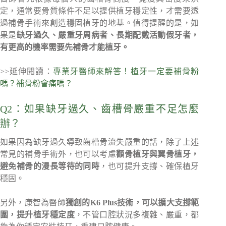
定，通常要骨質條件不足以提供植牙穩定性，才需要透
過補骨手術來創造穩固植牙的地基。值得提醒的是，如
果是
缺牙過久、嚴重牙周病者、長期配戴活動假牙者，
有更高的機率需要先補骨才能植牙。
>>延伸閱讀：
專業牙醫師來解答！植牙一定要補骨粉
嗎？補骨粉會痛嗎？
Q2：如果缺牙過久、齒槽骨嚴重不足怎麼
辦？
如果因為缺牙過久導致齒槽骨流失嚴重的話，除了上述
常見的補骨手術外，也可以考慮
顴骨植牙與翼骨植牙，
避免補骨的漫長等待的同時
，也可提升支撐、確保植牙
穩固。
另外，康智為醫師
獨創的K6 Plus技術，可以擴大支撐範
圍，提升植牙穩定度
，不管口腔狀況多複雜、嚴重，都