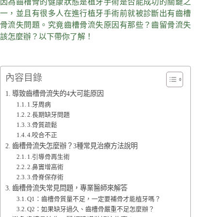
因為齒槽骨的健康狀態是植牙手術是否能成功的關鍵之
一，並且有很多人在進行植牙手術前就被診斷出有齒槽
骨流失問題。究竟齒槽骨流失原因有那些？齒留骨流失
該怎麼辦？以下帶你了解！
內容目錄
導致齒槽骨流失的4大可能原因
1.牙周病
2.長期缺牙問題
3.骨質疏鬆
4.咬合不正
齒槽骨流失怎麼辦？3種常見治療方法說明
1.引導骨再生術
2.鼻竇增高術
3.骨脊保存術
齒槽骨流失常見問題，專業醫師來解答
Q1：齒槽骨質量不足，一定要補骨才能植牙嗎？
Q2：如果缺牙過久、齒槽骨嚴重不足怎麼辦？