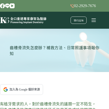
跳
02-2929-7676
至
主
預約諮詢
要
內
容
齒槽骨流失怎麼辦？補救方法、日常照護事項報你
知
加入為 Google 偏好來源
有植牙需求的人，對於齒槽骨流失的議題一定不陌生，