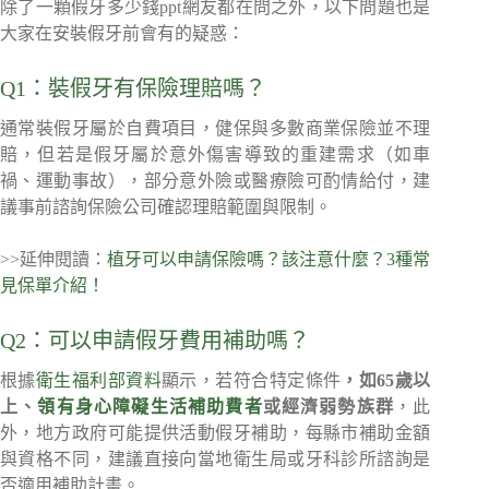
除了一顆假牙多少錢ppt網友都在問之外，以下問題也是
大家在安裝假牙前會有的疑惑：
Q1：裝假牙有保險理賠嗎？
通常裝假牙屬於自費項目，健保與多數商業保險並不理
賠，但若是假牙屬於意外傷害導致的重建需求（如車
禍、運動事故），部分意外險或醫療險可酌情給付，建
議事前諮詢保險公司確認理賠範圍與限制。
>>延伸閱讀：
植牙可以申請保險嗎？該注意什麼？3種常
見保單介紹！
Q2：可以申請假牙費用補助嗎？
根據
衛生福利部資料
顯示，若符合特定條件
，如65歲以
上、
領有身心障礙生活補助費者
或經濟弱勢族群
，此
外，地方政府可能提供活動假牙補助，每縣市補助金額
與資格不同，建議直接向當地衛生局或牙科診所諮詢是
否適用補助計畫。