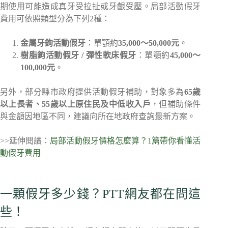
期使用可能造成真牙受拉扯或牙齦受壓。局部活動假牙
費用可依照類型分為下列2種：
金屬牙鉤活動假牙
：單顎約
35,000～50,000元
。
樹脂鉤活動假牙 / 彈性軟床假牙
：單顎約
45,000～
100,000元
。
另外，部分縣市政府提供活動假牙補助，對象多為
65歲
以上長者、55歲以上原住民及中低收入戶
，但補助條件
與金額因地區不同，建議向所在地政府查詢最新方案。
>>延伸閱讀：
局部活動假牙價格怎麼算？1篇帶你看懂活
動假牙費用
一顆假牙多少錢？PTT網友都在問這
些！