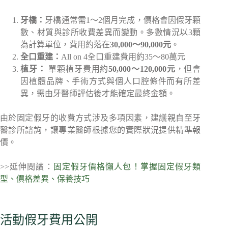
牙橋：
牙橋通常需1～2個月完成，價格會因假牙顆
數、材質與診所收費差異而變動。多數情況以3顆
為計算單位，費用約落在
30,000～90,000元
。
全口重建：
All on 4全口重建費用約35～80萬元
植牙：
單顆植牙費用約
50,000～120,000元
，但會
因植體品牌、手術方式與個人口腔條件而有所差
異，需由牙醫師評估後才能確定最終金額。
由於固定假牙的收費方式涉及多項因素，建議親自至牙
醫診所諮詢，讓專業醫師根據您的實際狀況提供精準報
價。
>>延伸閱讀：
固定假牙價格懶人包！掌握固定假牙類
型、價格差異、保養技巧
活動假牙費用公開