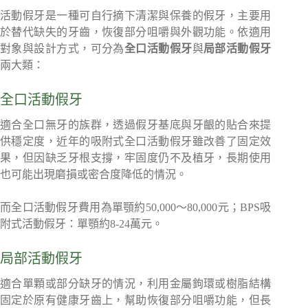
活動假牙是一種可自行摘下清潔與保養的假牙，主要用
於替代缺失的牙齒，恢復部分咀嚼與外觀功能。依適用
對象與設計方式，可分為
全口活動假牙
與
局部活動假牙
兩大類：
全口活動假牙
適合全口無牙的族群，透過假牙基底與牙齦的貼合來提
供穩定度，近年的吸附式全口活動假牙雖改善了固定效
果，但因缺乏牙根支撐，牢固度仍不及植牙，長期使用
也可能出現磨損或密合度降低的情況。
而全口活動假牙費用為單顎約50,000～80,000元；BPS吸
附式活動假牙：單顎約8-24萬元。
局部活動假牙
適合單顆或部分缺牙的情況，利用金屬鉤環或樹脂結構
固定於原有健康牙齒上，幫助恢復部分咀嚼功能，但長