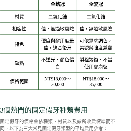
全鋯冠
全瓷冠
材質
二氧化鋯
二氧化鋯
相容性
佳，無過敏風險
佳，無過敏風險
硬度與耐用度最
可依需求調色，
特色
佳，適合後牙
美觀與強度兼顧
不透光、顏色偏
製程繁複、不當
缺點
白
使用會崩裂
NT$18,000～
NT$18,000～
價格範圍
30,000
35,000
3個熱門的固定假牙種類費用
固定假牙的價格會依種類、材質以及診所收費標準而不
同，以下為三大常見固定假牙類型的平均費用參考：