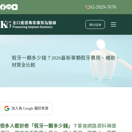
跳
02-2929-7676
至
主
預約諮詢
要
內
容
假牙一顆多少錢？2026最新單顆假牙費用、補助、
材質全比較
加入為 Google 偏好來源
很多人都好奇「假牙一顆多少錢」？
畢竟網路資料琳瑯