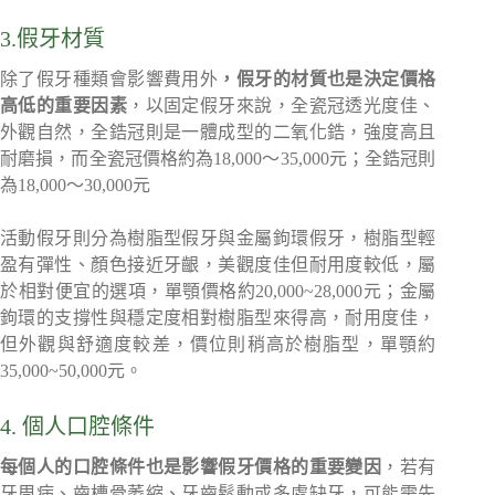
3.假牙材質
除了假牙種類會影響費用外
，假牙的材質也是決定價格
高低的重要因素
，以固定假牙來說，全瓷冠透光度佳、
外觀自然，全鋯冠則是一體成型的二氧化鋯，強度高且
耐磨損，而全瓷冠價格約為18,000～35,000元；全鋯冠則
為18,000～30,000元
活動假牙則分為樹脂型假牙與金屬鉤環假牙，樹脂型輕
盈有彈性、顏色接近牙齦，美觀度佳但耐用度較低，屬
於相對便宜的選項，單顎價格約20,000~28,000元；金屬
鉤環的支撐性與穩定度相對樹脂型來得高，耐用度佳，
但外觀與舒適度較差，價位則稍高於樹脂型，單顎約
35,000~50,000元。
4. 個人口腔條件
每個人的口腔條件也是影響假牙價格的重要變因
，若有
牙周病、齒槽骨萎縮、牙齒鬆動或多處缺牙，可能需先