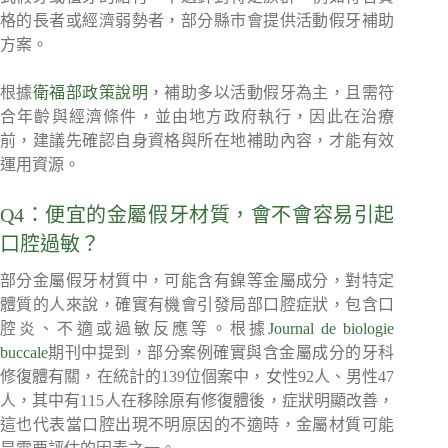
格的長者或經濟弱勢者，部分縣市會提供活動假牙補助
方案。
根據
衛福部政策說明
，補助多以活動假牙為主，且需符
合年齡與經濟條件，並由地方政府執行，因此在治療
前，建議先確認自身資格與所在地補助內容，才能有效
運用資源。
Q4：便宜的金屬假牙材質，會不會容易引起
口腔過敏？
部分金屬假牙材質中，可能含有鎳等金屬成分，對特定
體質的人來說，確實有機會引發局部口腔症狀，包含口
腔炎、不適或過敏反應等。根據
Journal de biologie
buccale
期刊中提到，部分案例確實與含金屬成分的牙科
修復體有關，在統計的139位個案中，女性92人、男性47
人，其中有115人在移除原有修復體後，症狀明顯改善，
這也代表當口腔出現不明原因的不適時，金屬材質可能