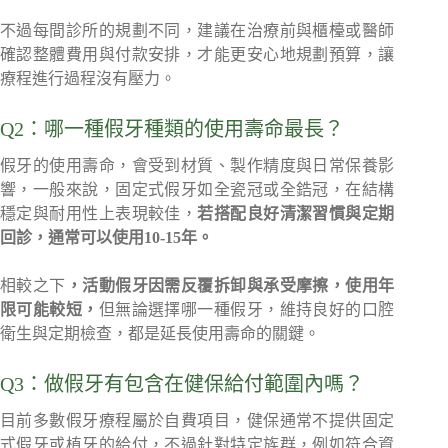
不過每間診所的規劃不同，建議在治療前與櫃檯或醫師
確認整體費用與付款安排，才能更安心地規劃預算，讓
療程進行過程沒有壓力。
Q2：哪一種假牙種類的使用壽命最長？
假牙的使用壽命，會受到材質、製作精度與日常保養影
響，一般來說，固定式假牙如全瓷冠或全鋯冠，在結構
穩定與耐用性上表現較佳，
若搭配良好清潔習慣與定期
回診，通常可以使用10-15年。
相較之下
，活動假牙因需反覆拆卸與承受摩擦，使用年
限可能較短，
但無論選擇哪一種假牙，維持良好的口腔
衛生與定期檢查，都是延長使用壽命的關鍵。
Q3：做假牙有包含在健保給付範圍內嗎？
目前多數假牙療程屬於自費項目，健保通常不提供固定
式假牙或植牙的給付，不過針對特定族群，例如符合資