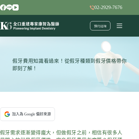
跳
02-2929-7676
至
主
預約諮詢
要
內
容
假牙費用知識看過來！從假牙種類到假牙價格帶你
即刻了解！
加入為 Google 偏好來源
假牙需求逐漸變得龐大，但做假牙之前，相信有很多人