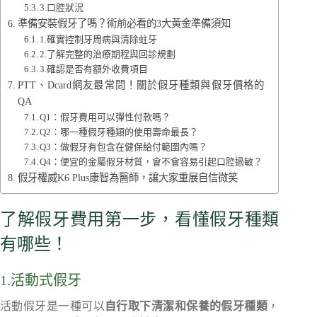
3.口腔狀況
準備安裝假牙了嗎？術前必看的3大黃金準備須知
1.確實控制牙周病與清除蛀牙
2.了解完整的治療期程與回診規劃
3.確認是否有額外收費項目
PTT、Dcard網友最常問！關於假牙種類與假牙價格的
QA
Q1：假牙費用可以彈性付款嗎？
Q2：哪一種假牙種類的使用壽命最長？
Q3：做假牙有包含在健保給付範圍內嗎？
Q4：便宜的金屬假牙材質，會不會容易引起口腔過敏？
假牙權威K6 Plus康智為醫師，讓大家重展自信微笑
了解假牙費用第一步，看懂假牙種類
有哪些！
1.活動式假牙
活動假牙是一種可以
自行取下清潔和保養的假牙種類
，