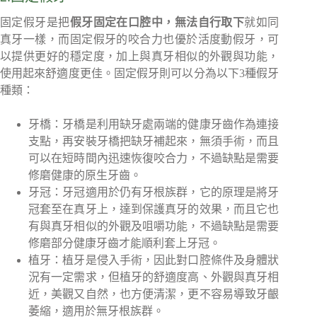
固定假牙是把
假牙固定在口腔中，無法自行取下
就如同
真牙一樣，而固定假牙的咬合力也優於活度動假牙，可
以提供更好的穩定度，加上與真牙相似的外觀與功能，
使用起來舒適度更佳。固定假牙則可以分為以下3種假牙
種類：
牙橋：牙橋是利用缺牙處兩端的健康牙齒作為連接
支點，再安裝牙橋把缺牙補起來，無須手術，而且
可以在短時間內迅速恢復咬合力，不過缺點是需要
修磨健康的原生牙齒。
牙冠：牙冠適用於仍有牙根族群，它的原理是將牙
冠套至在真牙上，達到保護真牙的效果，而且它也
有與真牙相似的外觀及咀嚼功能，不過缺點是需要
修磨部分健康牙齒才能順利套上牙冠。
植牙：植牙是侵入手術，因此對口腔條件及身體狀
況有一定需求，但植牙的舒適度高、外觀與真牙相
近，美觀又自然，也方便清潔，更不容易導致牙齦
萎縮，適用於無牙根族群。