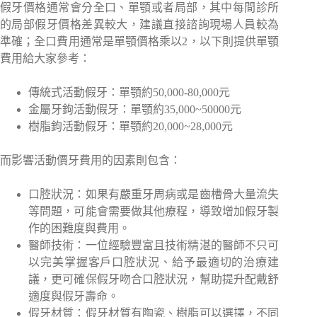
假牙價格通常會分全口、單顎或者局部，其中每間診所
的局部假牙價格差異較大，建議直接諮詢現場人員較為
準確；全口費用通常是單顎價格乘以2，以下則提供單顎
費用給大家參考：
傳統式活動假牙：單顎約50,000-80,000元
金屬牙鉤活動假牙：單顎約35,000~50000元
樹脂鉤活動假牙：單顎約20,000~28,000元
而影響活動價牙費用的因素則包含：
口腔狀況：如果有嚴重牙周病或是齒槽骨大量流失
等問題，可能會需要做其他療程，導致增加假牙製
作的困難度與費用。
醫師技術：一位經驗豐富且技術精湛的醫師不只可
以完美掌握客戶口腔狀況、給予最適切的治療建
議，更可確保假牙吻合口腔狀況，幫助提升配戴舒
適度與假牙壽命。
假牙材質：假牙材質有陶瓷、樹脂可以選擇，不同