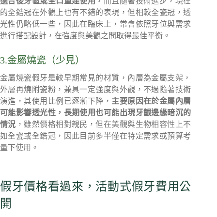
適合後牙區或全口重建使用，
而且隨著技術進步，現在
的全鋯冠在外觀上也有不錯的表現，但相較全瓷冠，透
光性仍略低一些，因此在臨床上，常會依照牙位與需求
進行搭配設計，在強度與美觀之間取得最佳平衡。
3.金屬燒瓷（少見）
金屬燒瓷假牙是較早期常見的材質，內層為金屬支架，
外層再燒附瓷粉，兼具一定強度與外觀，不過隨著技術
演進，其使用比例已逐漸下降，
主要原因在於金屬內層
可能影響透光性，長期使用也可能出現牙齦邊緣暗沉的
情況
，雖然價格相對親民，但在美觀與生物相容性上不
如全瓷或全鋯冠，因此目前多半僅在特定需求或預算考
量下使用。
假牙價格看過來，活動式假牙費用公
開