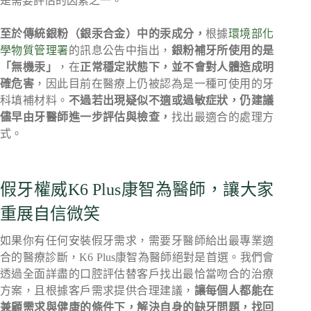
是需要評估的因素之一。
至於傳統銀粉（銀汞合金）中的汞成分，
根據
環境部化
學物質管理署
的訊息公告中指出，
銀粉補牙所使用的是
「無機汞」
，在
正常穩定狀態下，並不會對人體造成明
確危害
，因此目前在醫療上仍被認為是一種可使用的牙
科填補材料。
不過若出現疑似不適或過敏症狀，仍建議
儘早由牙醫師進一步評估與檢查，
找出最適合的處理方
式。
假牙權威K6 Plus康智為醫師，讓大家
重展自信微笑
如果你有任何安裝假牙需求，需要牙醫師給出最專業適
合的醫療診斷，K6 Plus康智為醫師絕對是首選。我們會
透過全面詳盡的口腔評估替客戶找出最恰當吻合的治療
方案，且根據客戶需求提供合理建議，
讓每個人都能在
兼顧需求與健康的條件下，解決自身的缺牙問題，找回