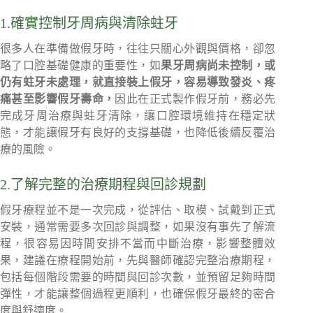
1.確實控制牙周病與清除蛀牙
很多人在準備做假牙時，往往只關心外觀與價格，卻忽
略了口腔基礎健康的重要性，如
果牙周病尚未控制，或
仍有蛀牙未處理，就直接裝上假牙，容易導致發炎、疼
痛甚至影響假牙壽命，
因此在正式製作假牙前，務必先
完成牙周治療與蛀牙清除，讓口腔環境維持在穩定狀
態，才能讓假牙有良好的支撐基礎，也降低後續反覆治
療的風險。
2.了解完整的治療期程與回診規劃
假牙療程並不是一次完成，從評估、取模、試戴到正式
安裝，通常需要多次回診與調整，如果沒有事先了解流
程，很容易因時間安排不當而中斷治療，影響整體效
果，建議在療程開始前，先與醫師確認完整治療期程，
包括每個階段需要的時間與回診次數，並預留足夠時間
彈性，才能讓整個過程更順利，也確保假牙最終的密合
度與舒適度。