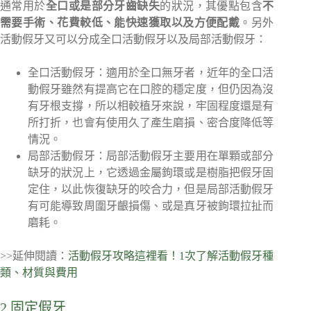
通常用於
全口或是部分牙齒缺失
的狀況，其優點包含
不
需要手術、花費較低、能快速獲取以及方便配戴
。另外
活動假牙又可以分成全口活動假牙以及局部活動假牙：
全口活動假牙：適用於全口無牙者，近年的全口活
動假牙雖然有提高它在口腔的穩定度，但仍因為沒
有牙根支撐，所以相較植牙來說，牢固程度還是有
所打折，也會有使用久了產生磨損、密合度降低等
情況。
局部活動假牙：局部活動假牙主要用在單顆或部分
缺牙的狀況上，它透過金屬鉤環或是樹脂把假牙固
定住，以此恢復缺牙的咬合力，但是局部活動假牙
有可能導致周圍牙齦損傷、或是真牙被鉤環拉扯而
磨耗。
>>延伸閱讀：
活動假牙攻略這裡看！1次了解活動假牙種
類、材質與費用
2.固定假牙