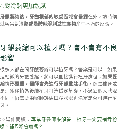
4.對冷熱更加敏感
牙齦萎縮後，牙齒根部的敏感區域會暴露在外
，這時候
就容易對
冷熱或是酸辣等刺激性食物
產生不適的反應。
牙齦萎縮可以植牙嗎？會不會有不良
影響
很多人都在問牙齦萎縮可以植牙嗎？答案是可以！如果
是輕微的牙齦萎縮，將可以直接進行植牙療程；
如果萎
縮情形嚴重，醫師會先進行牙齦重建手術
，像是補骨或
是牙齦移植為後續植牙打造穩定基礎，不過每個人狀況
不同，仍需要由醫師評估口腔狀況再決定是否可進行植
牙。
>>延伸閱讀：
專業牙醫師來解答！植牙一定要補骨粉
嗎？補骨粉會痛嗎？