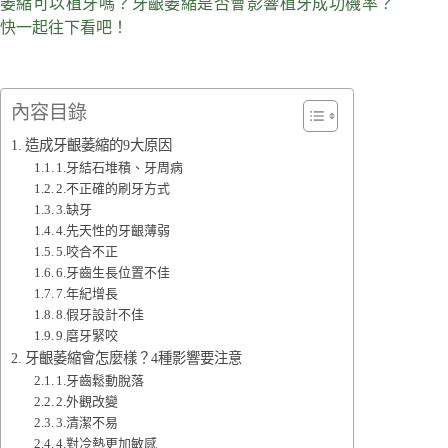
萎縮可以植牙嗎？牙齦萎縮是否會影響植牙成功機率？
快一起往下看吧！
內容目錄
造成牙齦萎縮的9大原因
1.牙結石堆積、牙周病
2.不正確的刷牙方式
3.缺牙
4.先天性的牙齦薄弱
5.咬合不正
6.牙齒生長位置不佳
7.年紀增長
8.假牙設計不佳
9.磨牙緊咬
牙齦萎縮會怎麼樣？4種影響要注意
1.牙齒鬆動脫落
2.外觀改變
3.清潔不易
4.對冷熱更加敏感