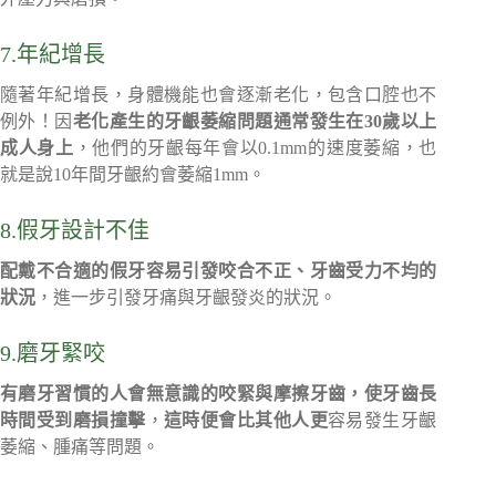
7.年紀增長
隨著年紀增長，身體機能也會逐漸老化，包含口腔也不
例外！因
老化產生的牙齦萎縮問題通常發生在30歲以上
成人身上
，他們的牙齦每年會以0.1mm的速度萎縮，也
就是說10年間牙齦約會萎縮1mm。
8.假牙設計不佳
配戴不合適的假牙容易引發咬合不正、牙齒受力不均的
狀況
，進一步引發牙痛與牙齦發炎的狀況。
9.磨牙緊咬
有磨牙習慣的人會無意識的咬緊與摩擦牙齒，使牙齒長
時間受到磨損撞擊
，
這時便會比其他人更
容易發生牙齦
萎縮、腫痛等問題。