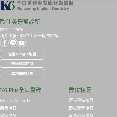
歐仕美牙醫診所
02 2929-7676
新北市永和區中山路一段7號2樓
查看Google地圖
查詢營業時間
立刻預約諮詢
K6 Plus全口重建
數位植牙
K6 Plus All-on-4/6
藍光導航植牙
顴骨植牙
即拔即種植牙
翼骨植牙
鼻竇補骨植牙