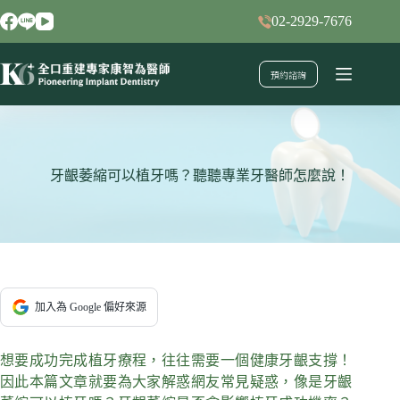
跳
02-2929-7676
至
主
預約諮詢
要
內
容
牙齦萎縮可以植牙嗎？聽聽專業牙醫師怎麼說！
加入為 Google 偏好來源
想要成功完成植牙療程，往往需要一個健康牙齦支撐！
因此本篇文章就要為大家解惑網友常見疑惑，像是牙齦