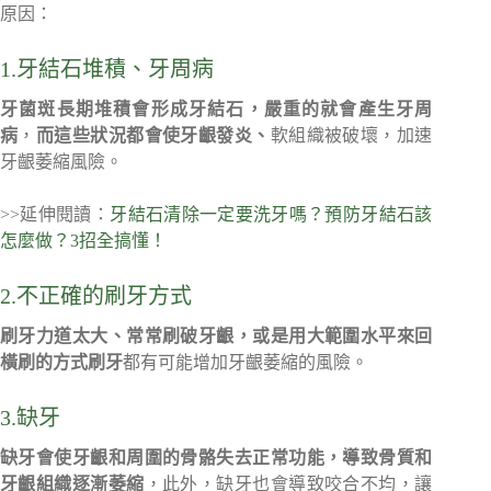
原因：
1.牙結石堆積、牙周病
牙菌斑長期堆積會形成牙結石，嚴重的就會產生牙周
病
，
而這些狀況都會使牙齦發炎、
軟組織被破壞，加速
牙齦萎縮風險。
>>延伸閱讀：
牙結石清除一定要洗牙嗎？預防牙結石該
怎麼做？3招全搞懂！
2.不正確的刷牙方式
刷牙力道太大、常常刷破牙齦，或是用大範圍水平來回
橫刷的方式刷牙
都有可能增加牙齦萎縮的風險。
3.缺牙
缺牙會使牙齦和周圍的骨骼失去正常功能，導致骨質和
牙齦組織逐漸萎縮
，此外，缺牙也會導致咬合不均，讓