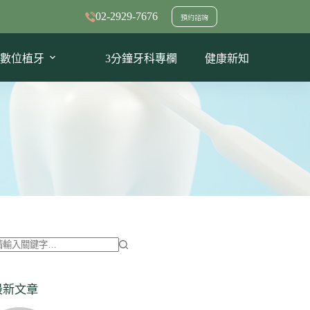
02-2929-7676
預約諮詢
數位植牙
3分鐘牙科專欄
健康新知
找
不
最新文章
到