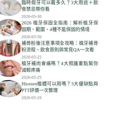
符
臨時假牙可以戴多久？3大用途＋飲
合
食禁忌帶你看
條
2026-05-30
件
2026 植牙保固全指南：解析植牙保
固期、範圍、4種不能保固的情境
的
2026-05-30
結
補骨粉後注意事項全攻略：植牙補骨
果
粉流程、飲食原則與常見QA一次看
2026-05-25
植牙補肉會痛嗎？4大照護重點幫你
減輕疼痛
2026-05-25
Hiossen植體可以用嗎？3大優缺點與
PTT評價一次整理
2026-05-19