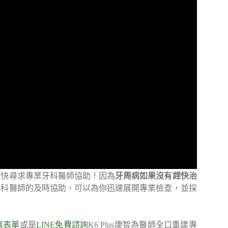
儘快尋求專業牙科醫師協助！因為
牙周病如果沒有趕快治
牙科醫師的及時協助，可以為你迅速展開專業檢查，並採
寫表單
或是
LINE免費諮詢
K6 Plus康智為醫師全口重建專