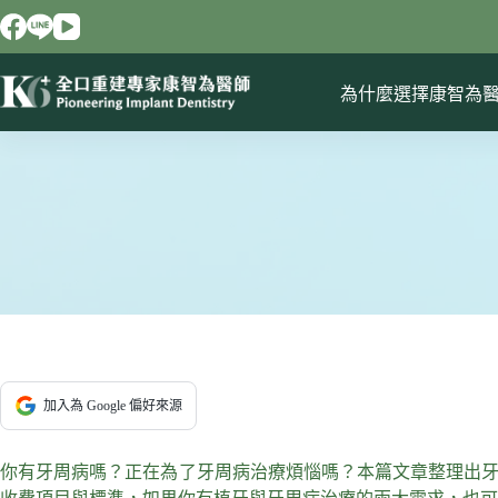
跳
至
主
要
為什麼選擇康智為
內
容
加入為 Google 偏好來源
你有牙周病嗎？正在為了牙周病治療煩惱嗎？本篇文章整理出