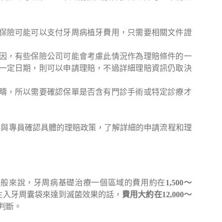
保險可能可以支付牙周病植牙費用，只需要相關文件證
因，有些保險公司可能會考慮此情況作為理賠條件的一
一定日期，則可以申請理賠，不過詳細理賠資訊仍取決
疇，所以需要確認保單是否含有門診手術或特定診療才
司與專員確認具體的理賠政策，了解詳細的申請流程和理
一般來說，牙周病基礎治療一個區域的費用約在
1,500～
注入牙周囊袋來達到滅菌效果的話，
費用大約在12,000～
判斷。