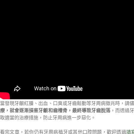
當發現牙齦紅腫、出血、口臭或牙齒鬆動等牙周病徵兆時，請
療，就會逐漸損害牙齦和齒槽骨，最終導致牙齒脫落
，而透過
取適當的治療措施，防止牙周病進一步惡化。
看完文章，若你仍有牙周病植牙或其他口腔問題，歡迎透過
填