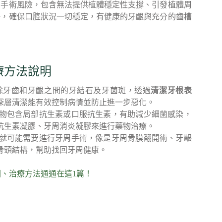
的手術風險，包含無法提供植體穩定性支撐、引發植體周
好，確保口腔狀況一切穩定，有健康的牙齦與充分的齒槽
療方法說明
除牙齒和牙齦之間的牙結石及牙菌斑，透過
清潔牙根表
深層清潔能有效控制病情並防止進一步惡化。
物包含局部抗生素或口服抗生素，有助減少細菌感染，
抗生素凝膠、牙周消炎凝膠來進行藥物治療。
就可能需要進行牙周手術，像是牙周骨膜翻開術、牙齦
骨頭結構，幫助找回牙周健康。
、治療方法通通在這1篇！