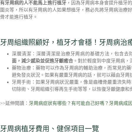
有牙周病的人不能馬上進行植牙
，因為牙周病本身會提升植牙
圍炎等，所以有牙周病的人如果想植牙，務必先將牙周病治療
骨才能進行植牙。
牙周組織照顧好，植牙才會穩！牙周病治
深層清潔：深層清潔是治療牙周病的基礎方法，包含去
面，減少感染並促進牙齦癒合
。對於輕度到中度牙周病，
藥物治療：藥物可以作為牙周病的輔助治療，而常見的藥
避免發炎狀況。如果有嚴重牙周病的話，就可以藉由牙周
牙周手術：如果牙周病狀況嚴重，像是齒槽骨嚴重流失時
切除術、牙周組織引導再生手術等等，以恢復牙齦健康和
>>延伸閱讀：
牙周病症狀有哪些？有可能自己好嗎？牙周病成因
牙周病植牙費用、健保項目一覽