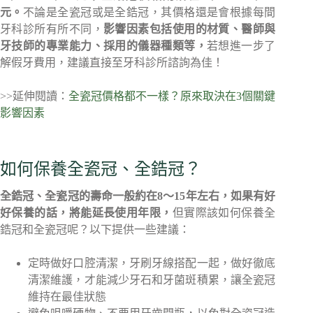
元。
不論是全瓷冠或是全鋯冠，其價格還是會根據每間
牙科診所有所不同，
影響因素包括使用的材質、醫師與
牙技師的專業能力、採用的儀器種類等，
若想進一步了
解假牙費用，建議直接至牙科診所諮詢為佳！
>>延伸閱讀：
全瓷冠價格都不一樣？原來取決在3個關鍵
影響因素
如何保養全瓷冠、全鋯冠？
全鋯冠、全瓷冠的壽命一般約在8～15年左右，如果有好
好保養的話，將能延長使用年限，
但實際該如何保養全
鋯冠和全瓷冠呢？以下提供一些建議：
定時做好口腔清潔，牙刷牙線搭配一起，做好徹底
清潔維護，才能減少牙石和牙菌斑積累，讓全瓷冠
維持在最佳狀態