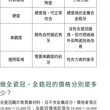
陶瓷
硬度強，可正常
硬度接近金屬合
硬度
咬合
金假牙
沒有全瓷冠逼
顏色自然逼近真
真，但可透過過
美觀度
牙
外染陶瓷技術改
善
需要美觀度的前
適用區域
咬合力高的後牙
牙
做全瓷冠、全鋯冠的價格分別是多
少？
全瓷冠屬於高質量材料，且不含金屬成分，價格會落在
18,000～35,000元；全鋯冠價格則落在18,000～30,000