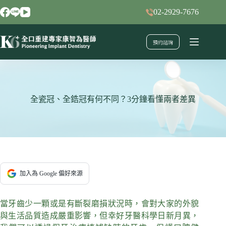
跳
02-2929-7676
至
主
預約諮詢
要
內
容
全瓷冠、全鋯冠有何不同？3分鐘看懂兩者差異
加入為 Google 偏好來源
當牙齒少一顆或是有斷裂磨損狀況時，會對大家的外貌
與生活品質造成嚴重影響，但幸好牙醫科學日新月異，