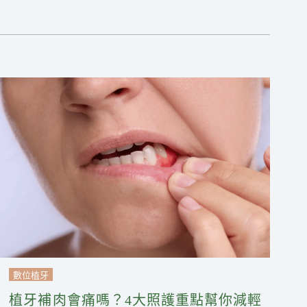
數位植牙
植牙補肉會痛嗎？4大照護重點幫你減輕