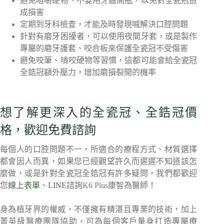
避免咀嚼硬物、不要用牙齒開瓶，以免對全瓷冠造
成損害
定期到牙科檢查，才能及時發現喊解決口腔問題
針對有磨牙困擾者，可以使用夜間牙套，或是製作
專屬的磨牙護套、咬合板來保護全瓷冠不受傷害
避免咬筆、啃咬硬物等習慣，這都可能會給全瓷冠
全鋯冠額外壓力，增加磨損裂開的機率
想了解更深入的全瓷冠、全鋯冠價
格，歡迎免費諮詢
每個人的口腔問題不一，所適合的療程方式、材質選擇
都會因人而異，如果您已經觀望許久而遲遲不知道該怎
麼做，或是針對全瓷冠全鋯冠有許多疑問，我們都歡迎
您
線上表單
、
LINE
諮詢K6 Plus康智為醫師！
身為植牙界的權威，不僅擁有精湛且專業的技術，加上
菁英級醫療團隊協助，可為每個客戶量身打造專屬療