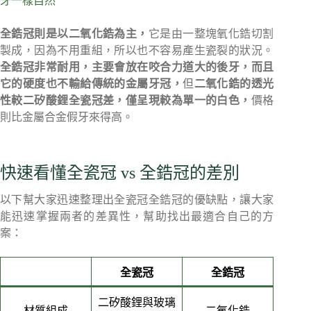
牙一樣自然
全鋯冠則是以二氧化鋯為主，
它是由一整塊氧化鋯切割
製成，因為不用重組，所以也不容易產生瓷裂的狀況。
全鋯冠非常耐用，主要會放在咬合力道大的後牙，而且
它的硬度也不輸給傳統的金屬牙冠，
但
二氧化鋯的透光
性較二矽酸鋰全瓷冠差，僅呈現較為單一的白色，
價格
則比金屬合金假牙來得高。
快速看懂全瓷冠 vs 全鋯冠的差別
以下幫大家迅速整理出全瓷冠全鋯冠的優缺點，讓大家
能迅速掌握兩者的差異性，幫助找出最適合自己的方
案：
全瓷冠
全鋯冠
二矽酸鋰與玻璃
材質組成
二氧化鋯