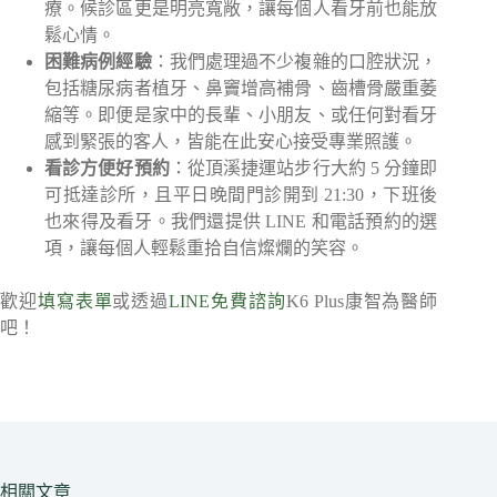
療。候診區更是明亮寬敞，讓每個人看牙前也能放
鬆心情。
困難病例經驗
：我們處理過不少複雜的口腔狀況，
包括糖尿病者植牙、鼻竇增高補骨、齒槽骨嚴重萎
縮等。即便是家中的長輩、小朋友、或任何對看牙
感到緊張的客人，皆能在此安心接受專業照護。
看診方便好預約
：從頂溪捷運站步行大約 5 分鐘即
可抵達診所，且平日晚間門診開到 21:30，下班後
也來得及看牙。我們還提供 LINE 和電話預約的選
項，讓每個人輕鬆重拾自信燦爛的笑容。
歡迎
填寫表單
或透過
LINE免費諮詢
K6 Plus康智為醫師
吧！
相關文章