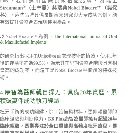
Plus，我們選用國際頂級植體品牌，如
瑞士
®
Straumann
（士卓曼）與瑞典Nobel Biocare
™
（諾保
科）
，這些品牌具備長期臨床研究與大量成功案例，能
有效提升骨整合表現與使用壽命。
以Nobel Biocare™為例，
The International Journal of Oral
& Maxillofacial Implants
的研究指出採用TiUnite®表面處理技術的植體，使用1年
後的存活率約為99.5%，顯示其在早期骨整合階段具有相
當高的成功率，而這正是Nobel Biocare™植體的特殊技
術。
4.康智為醫師親自操刀：具備20年資歷，累
積破萬件成功執刀經驗
植牙手術的成功關鍵，除了設備與材料，更仰賴醫師的
臨床經驗與判斷能力，
K6 Plus康智為醫師擁有超過20年
臨床經驗，長期專注於全口重建與高難度植牙療程，累