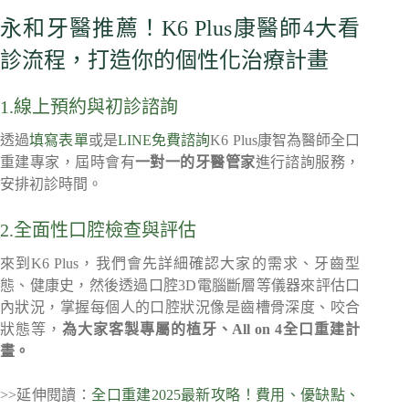
永和牙醫推薦！K6 Plus康醫師4大看
診流程，打造你的個性化治療計畫
1.線上預約與初診諮詢
透過
填寫表單
或是
LINE免費諮詢
K6 Plus康智為醫師全口
重建專家，屆時會有
一對一的牙醫管家
進行諮詢服務，
安排初診時間。
2.全面性口腔檢查與評估
來到K6 Plus，我們會先詳細確認大家的需求、牙齒型
態、健康史，然後透過口腔3D電腦斷層等儀器來評估口
內狀況，掌握每個人的口腔狀況像是齒槽骨深度、咬合
狀態等，
為大家客製專屬的植牙、All on 4全口重建計
畫。
>>延伸閱讀：
全口重建2025最新攻略！費用、優缺點、