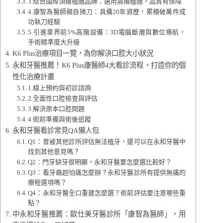
3.結合國際頂級植體品牌：選用高階植體，品質有保障
4.康智為醫師親自操刀：具備20年資歷，累積破萬件成
功執刀經驗
5.引進業界前5%高階設備：3D電腦斷層與數位導航，
手術精準度大升級
K6 Plus治療項目一覽，為你解決口腔大小狀況
永和牙醫推薦！K6 Plus康醫師4大看診流程，打造你的個
性化治療計畫
1.線上預約與初診諮詢
2.全面性口腔檢查與評估
3.解決原本口腔問題
4.術前準備與術後追蹤
永和牙醫看診常見QA懶人包
Q1：曾被其他診所評估無法植牙，還可以在永和牙醫中
找到其他意見嗎？
Q2：門牙缺牙很明顯，永和牙醫要怎麼選比較好？
Q3：看牙齒超怕痛怎麼辦？永和牙醫診所有提供無痛的
療程選項嗎？
Q4：永和牙醫全口重建怎麼選？術前評估要注意哪些重
點？
中永和牙醫推薦：歐仕美牙醫診所「康智為醫師」，用