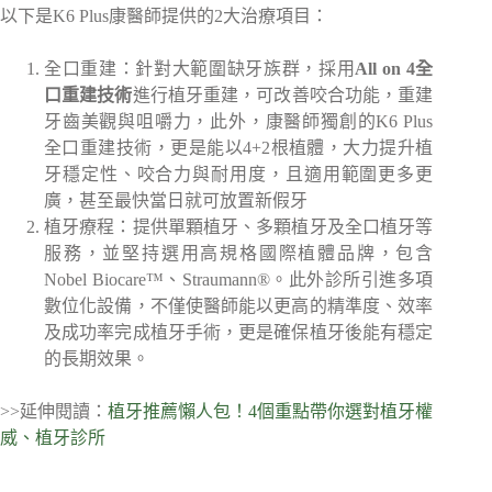
以下是K6 Plus康醫師提供的2大治療項目：
全口重建：針對大範圍缺牙族群，採用
All on 4全
口重建技術
進行植牙重建，可改善咬合功能，重建
牙齒美觀與咀嚼力，此外，康醫師獨創的K6 Plus
全口重建技術，更是能以4+2根植體，大力提升植
牙穩定性、咬合力與耐用度，且適用範圍更多更
廣，甚至最快當日就可放置新假牙
植牙療程：提供單顆植牙、多顆植牙及全口植牙等
服務，並堅持選用高規格國際植體品牌，包含
Nobel Biocare™、Straumann®。此外診所引進多項
數位化設備，不僅使醫師能以更高的精準度、效率
及成功率完成植牙手術，更是確保植牙後能有穩定
的長期效果。
>>延伸閱讀：
植牙推薦懶人包！4個重點帶你選對植牙權
威、植牙診所