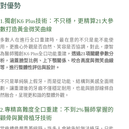
對優勢
1.獨創K6 Plus技術：不只穩，更精算21大參
數打造黃金微笑曲線
多數人在進行全口重建時，最在意的不只是能不能使
用，更擔心外觀是否自然、笑容是否協調，對此，康智
為醫師獨創K6 Plus全口功能重建
，透過21項關鍵參數分
析，涵蓋臉型比例、上下顎關係、咬合高度與微笑曲線
等，進行整體性評估與設計。
不只是單純裝上假牙，而是從功能、結構到美感全面規
劃，讓重建後的牙齒不僅穩定耐用，也能與臉部線條自
然融合，呈現更和諧的整體外觀。
2.專精高難度全口重建：不到2%醫師掌握的
顴骨與翼骨植牙技術
當齒槽骨嚴重萎縮時，許多人會被告知無法植牙，只能