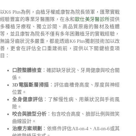
以K6 Plus為例，由植牙權威康智為院長領軍，匯聚實戰
經驗豐富的專業牙醫團隊，在永和
歐仕美牙醫診所
提供
多種植牙療程、獨立診間、高品質原廠的醫材及植體
等，並且康智為院長不僅有多年困難植牙的實戰經驗，
無論牙齒狀況多嚴重，都能透過K6 Plus獨創技術加以改
善，更會在評估全口重建術前，提供以下關鍵檢查項
目：
口腔整體檢查
：確認缺牙狀況、牙周健康與咬合關
係。
3D電腦斷層掃描
：評估齒槽骨高度、厚度與神經
位置。
全身健康評估
：了解慢性病、用藥狀況與手術風
險。
咬合與臉型分析
：包含咬合高度、臉部比例與微笑
曲線設計。
治療方案規劃
：依條件評估All-on-4、All-on-6或其
他進階植牙方式。