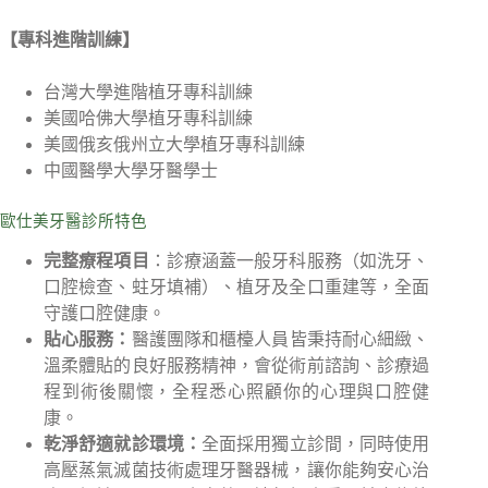
【專科進階訓練】
台灣大學進階植牙專科訓練
美國哈佛大學植牙專科訓練
美國俄亥俄州立大學植牙專科訓練
中國醫學大學牙醫學士
歐仕美牙醫診所特色
完整療程項目
：診療涵蓋一般牙科服務（如洗牙、
口腔檢查、蛀牙填補）、植牙及全口重建等，全面
守護口腔健康。
貼心服務：
醫護團隊和櫃檯人員皆秉持耐心細緻、
溫柔體貼的良好服務精神，會從術前諮詢、診療過
程到術後關懷，全程悉心照顧你的心理與口腔健
康。
乾淨舒適就診環境：
全面採用獨立診間，同時使用
高壓蒸氣滅菌技術處理牙醫器械，讓你能夠安心治