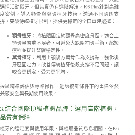
選擇活動假牙，但其實仍有進階解法，K6 Plus針對高難
度案例，導入顴骨與翼骨植牙技術，透過不同骨區支
撐，突破傳統植牙限制，提供更穩定的全口重建選擇：
顴骨植牙
：將植體固定於顴骨高密度骨區，適合上
顎骨量嚴重不足者，可避免大範圍補骨手術，縮短
療程並提升整體穩定性。
翼骨植牙
：利用上顎後方翼骨作為支撐點，強化後
牙區固定力，改善傳統植牙後段支撐不足問題，讓
咬合更穩定、受力更平均。
透過精準評估與專業操作，能讓複雜條件下的重建依然
兼顧安全與長期使用效果。
3.結合國際頂級植體品牌：選用高階植體，
品質有保障
植牙的穩定度與使用年限，與植體品質息息相關，在K6