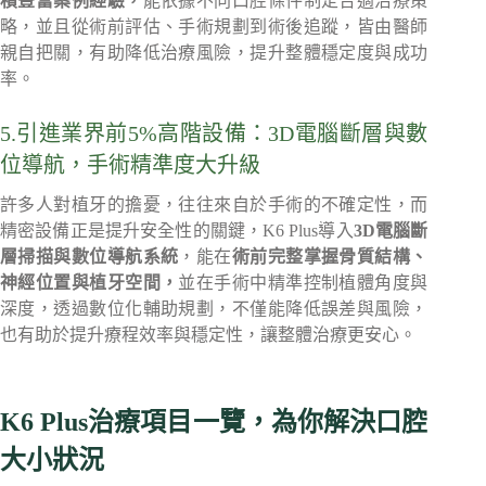
積豐富案例經驗，
能依據不同口腔條件制定合適治療策
略，並且從術前評估、手術規劃到術後追蹤，皆由醫師
親自把關，有助降低治療風險，提升整體穩定度與成功
率。
5.引進業界前5%高階設備：3D電腦斷層與數
位導航，手術精準度大升級
許多人對植牙的擔憂，往往來自於手術的不確定性，而
精密設備正是提升安全性的關鍵，K6 Plus導入
3D電腦斷
層掃描與數位導航系統
，能在
術前完整掌握骨質結構、
神經位置與植牙空間，
並在手術中精準控制植體角度與
深度，透過數位化輔助規劃，不僅能降低誤差與風險，
也有助於提升療程效率與穩定性，讓整體治療更安心。
K6 Plus治療項目一覽，為你解決口腔
大小狀況