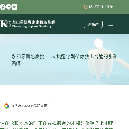
跳
02-2929-7676
至
主
預約諮詢
要
內
容
永和牙醫怎麼挑？5大挑選守則帶你找出合適的永和
醫師！
加入為 Google 偏好來源
住在永和地區的你正在尋找適合的永和牙醫嗎？上網爬