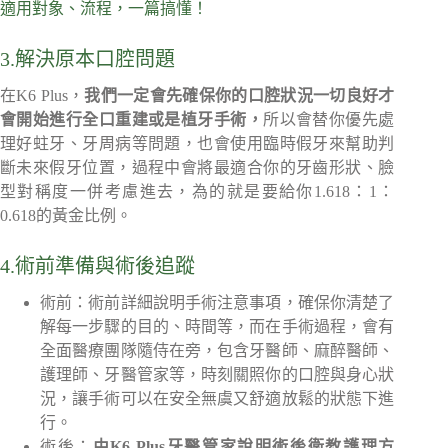
適用對象、流程，一篇搞懂！
3.解決原本口腔問題
在K6 Plus，
我們一定會先確保你的口腔狀況一切良好才
會開始進行全口重建或是植牙手術，
所以會替你優先處
理好蛀牙、牙周病等問題，也會使用臨時假牙來幫助判
斷未來假牙位置，過程中會將最適合你的牙齒形狀、臉
型對稱度一併考慮進去，為的就是要給你1.618：1：
0.618的黃金比例。
4.術前準備與術後追蹤
術前：術前詳細說明手術注意事項，確保你清楚了
解每一步驟的目的、時間等，而在手術過程，會有
全面醫療團隊隨侍在旁，包含牙醫師、麻醉醫師、
護理師、牙醫管家等，時刻關照你的口腔與身心狀
況，讓手術可以在安全無虞又舒適放鬆的狀態下進
行。
術後：
由K6 Plus牙醫管家說明術後衛教護理方