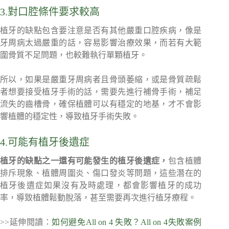
3.對口腔條件要求較高
植牙的缺點包含要注意是否有其他嚴重口腔疾病，像是
牙周病太過嚴重的話，容易影響治療效果，而若有大範
圍骨質不足問題，也較難執行單顆植牙。
所以，如果是嚴重牙周病者且骨頭萎縮，或是骨質疏鬆
者想要接受植牙手術的話，需要先進行補骨手術，補足
流失的齒槽骨，確保植體可以有穩定的地基，才不會影
響植體的穩定性，導致植牙手術失敗。
4.可能有植牙後遺症
植牙的缺點之一還有可能發生的植牙後遺症，
包含植體
排斥現象、植體周圍炎、傷口發炎等問題，這些潛在的
植牙後遺症如果沒有及時處理，都會影響植牙的成功
率，導致植體鬆動脫落，甚至需要再次進行植牙療程。
>>延伸閱讀：
如何避免All on 4 失敗？All on 4失敗案例