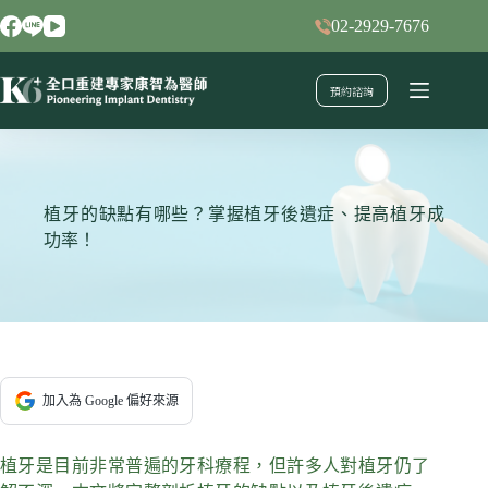
跳
02-2929-7676
至
主
預約諮詢
要
內
容
植牙的缺點有哪些？掌握植牙後遺症、提高植牙成
功率！
加入為 Google 偏好來源
植牙是目前非常普遍的牙科療程，但許多人對植牙仍了