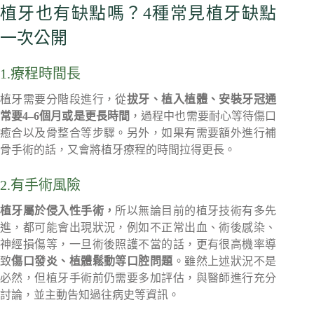
植牙也有缺點嗎？4種常見植牙缺點
一次公開
1.療程時間長
植牙需要分階段進行，從
拔牙、植入植體、安裝牙冠通
常要4–6個月或是更長時間
，過程中也需要耐心等待傷口
癒合以及骨整合等步驟。另外，如果有需要額外進行補
骨手術的話，又會將植牙療程的時間拉得更長。
2.有手術風險
植牙屬於侵入性手術，
所以無論目前的植牙技術有多先
進，都可能會出現狀況，例如不正常出血、術後感染、
神經損傷等，一旦術後照護不當的話，更有很高機率導
致
傷口發炎、植體鬆動等口腔問題
。雖然上述狀況不是
必然，但植牙手術前仍需要多加評估，與醫師進行充分
討論，並主動告知過往病史等資訊。