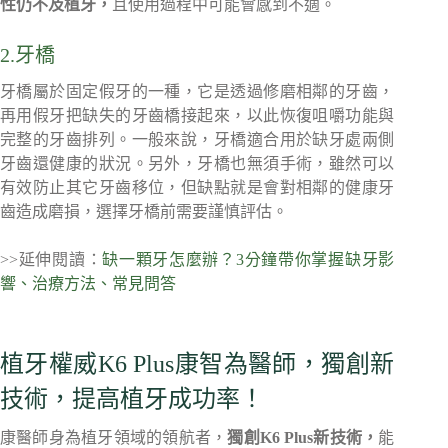
性仍不及植牙，
且使用過程中可能會感到不適。
2.牙橋
牙橋屬於固定假牙的一種，它是透過修磨相鄰的牙齒，
再用假牙把缺失的牙齒橋接起來，以此恢復咀嚼功能與
完整的牙齒排列。一般來說，牙橋適合用於缺牙處兩側
牙齒還健康的狀況。另外，牙橋也無須手術，雖然可以
有效防止其它牙齒移位，但缺點就是會對相鄰的健康牙
齒造成磨損，選擇牙橋前需要謹慎評估。
>>延伸閱讀：
缺一顆牙怎麼辦？3分鐘帶你掌握缺牙影
響、治療方法、常見問答
植牙權威K6 Plus康智為醫師，獨創新
技術，提高植牙成功率！
康醫師身為植牙領域的領航者，
獨創K6 Plus新技術，
能