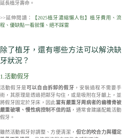
延長植牙壽命。
>>延伸閱讀：
【2025植牙濃縮懶人包】植牙費用、流
程、優缺點一看就懂、絕不踩雷
除了植牙，還有哪些方法可以解決缺
牙狀況？
1.活動假牙
活動假牙是
可以自由拆卸的假牙
，安裝過程不需要手
術，其原理是透過把鄰牙勾住，或是吸附在牙齦上，並
將假牙固定於牙床，因此
當有
嚴重牙周病者的齒槽骨被
嚴重破壞
、慢性病
控制不佳
的話
，通常會建議配戴活動
假牙。
雖然活動假牙好調整、方便清潔，
但它的咬合力與穩定