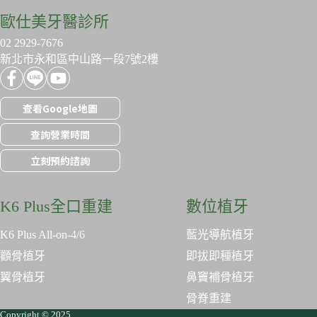
歐仕美牙醫診所
02 2929-7676
新北市永和區中山路一段7號2樓
查看Google地圖
查詢營業時間
立刻預約諮詢
K6 Plus全口重建
數位植牙
K6 Plus All-on-4/6
藍光導航植牙
顴骨植牙
即拔即種植牙
翼骨植牙
鼻竇補骨植牙
骨脊重建
Copyright © 2025