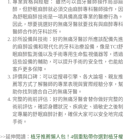
專業資格與經驗： 雖然可以由牙醫師操作局部麻
醉，但舒眠麻醉就必須交由麻醉專科醫師操作，因
為舒眠麻醉技術是一項具備高度專業的醫療行為。
因此，想要挑選好的無痛牙醫就要找有與麻醉專科
醫師合作的牙科診所。
診所設備與技術：好的無痛牙醫診所應該配備先進
的麻醉設備和現代化的牙科治療設備，像是TCI舒
眠麻醉監測儀以及手術專用生命監視儀器等，透過
這些設備的輔助，可以提升手術的安全性，也能給
客戶更多保障。
評價與口碑：可以從搜尋引擎、各大論壇、親友推
薦等方式了解醫師的專業表現與實際經驗分享，幫
助你找到適合自己的無痛牙醫。
完整的術前評估：好的無痛牙醫會替你做好完整的
術前評估，確認身體狀況、疾病史、過敏史之後制
定專屬的舒眠麻醉計劃，確保大家可以安全地完成
手術。
>>延伸閱讀：
植牙推薦懶人包！
4
個重點帶你選對植牙權