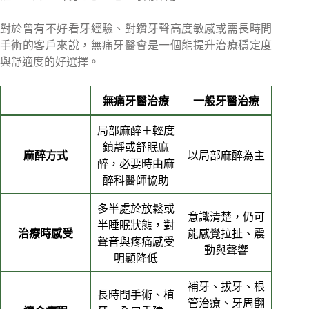
對於曾有不好看牙經驗、對鑽牙聲高度敏感或需長時間
手術的客戶來說，無痛牙醫會是一個能提升治療穩定度
與舒適度的好選擇。
無痛牙醫治療
一般牙醫治療
局部麻醉＋輕度
鎮靜或舒眠麻
麻醉方式
以局部麻醉為主
醉，必要時由麻
醉科醫師協助
多半處於放鬆或
意識清楚，仍可
半睡眠狀態，對
治療時感受
能感覺拉扯、震
聲音與疼痛感受
動與聲響
明顯降低
補牙、拔牙、根
長時間手術、植
管治療、牙周翻