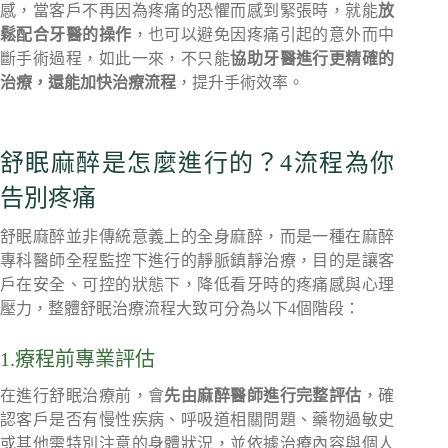
感，當客戶不再因為疼痛的恐懼而感到緊張時，就能
放
鬆配合牙醫的操作
，也可以避免因疼痛引起的意外而中
斷手術過程，如此一來，不只能
協助牙醫進行更精確的
治療，還能加快治療流程
，提升手術效率。
舒眠麻醉是怎麼進行的？4流程為你
告別疼痛
舒眠麻醉並非傳統意義上的全身麻醉，而是一種在麻醉
專科醫師全程監控下進行的靜脈鎮靜治療，目的是讓客
戶在安全、可控的狀態下，降低看牙時的疼痛感與心理
壓力，整體舒眠治療流程大致可分為以下4個階段：
1.療程前專業評估
在進行舒眠治療前，會
先由麻醉醫師進行完整評估
，確
認客戶是否有慢性疾病、呼吸道相關問題、藥物過敏史
或其他需特別注意的身體狀況，並依據治療內容與個人