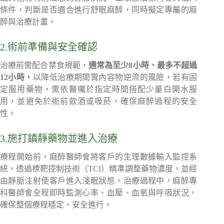
條件，判斷是否適合進行舒眠麻醉，同時擬定專屬的麻
醉與治療計畫。
2.術前準備與安全確認
治療前需配合禁食規範，
通常為至少8小時、最多不超過
12小時，
以降低治療期間胃內容物逆流的風險，若有固
定服用藥物，需依醫囑於指定時間搭配少量白開水服
用，並避免於術前飲酒或吸菸，確保麻醉過程的安全
性。
3.施打鎮靜藥物並進入治療
療程開始前，麻醉醫師會將客戶的生理數據輸入監控系
統，透過標靶控制技術（TCI）精準調整藥物濃度，並經
由靜脈注射使客戶進入淺眠狀態。治療過程中，麻醉專
科醫師會全程即時監測心率、血壓、血氧與呼吸狀況，
確保整個療程穩定、安全進行。