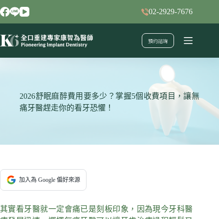
跳
02-2929-7676
至
主
預約諮詢
要
內
容
2026舒眠麻醉費用要多少？掌握5個收費項目，讓無
痛牙醫趕走你的看牙恐懼！
加入為 Google 偏好來源
其實看牙醫就一定會痛已是刻板印象，因為現今牙科醫