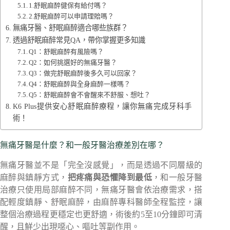
1.舒眠麻醉健保有給付嗎？
2.舒眠麻醉可以申請理賠嗎？
無痛牙醫、舒眠麻醉適合哪些族群？
透過舒眠麻醉常見QA，帶你掌握更多知識
Q1：舒眠麻醉有風險嗎？
Q2：如何挑選好的無痛牙醫？
Q3：做完舒眠麻醉後多久可以回家？
Q4：舒眠麻醉與全身麻醉一樣嗎？
Q5：舒眠麻醉會不會醒來不舒服、想吐？
K6 Plus提供安心舒眠麻醉療程，讓你無痛完成牙科手
術！
無痛牙醫是什麼？和一般牙醫治療差別在哪？
無痛牙醫並不是「完全沒感覺」，而是透過不同層級的
麻醉與鎮靜方式，
把疼痛與恐懼降到最低
，和一般牙醫
治療只使用局部麻醉不同，無痛牙醫會依治療需求，搭
配輕度鎮靜、舒眠麻醉，由麻醉專科醫師全程監控，讓
整個治療過程更穩定也更舒適，術後約5至10分鐘即可清
醒，且鮮少出現噁心、嘔吐等副作用。