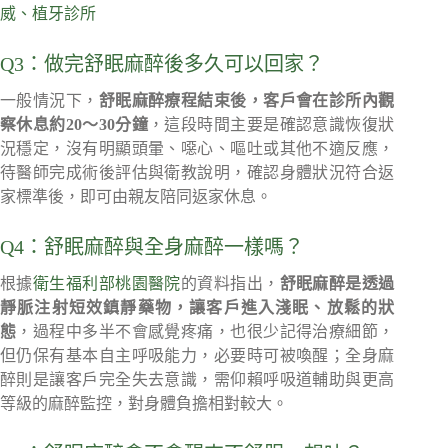
威、植牙診所
Q3：做完舒眠麻醉後多久可以回家？
一般情況下，
舒眠麻醉療程結束後，客戶會在診所內觀
察休息約20～30分鐘
，這段時間主要是確認意識恢復狀
況穩定，沒有明顯頭暈、噁心、嘔吐或其他不適反應，
待醫師完成術後評估與衛教說明，確認身體狀況符合返
家標準後，即可由親友陪同返家休息。
Q4：舒眠麻醉與全身麻醉一樣嗎？
根據
衛生福利部桃園醫院
的資料指出，
舒眠麻醉是透過
靜脈注射短效鎮靜藥物，讓客戶進入淺眠、放鬆的狀
態
，過程中多半不會感覺疼痛，也很少記得治療細節，
但仍保有基本自主呼吸能力，必要時可被喚醒；全身麻
醉則是讓客戶完全失去意識，需仰賴呼吸道輔助與更高
等級的麻醉監控，對身體負擔相對較大。