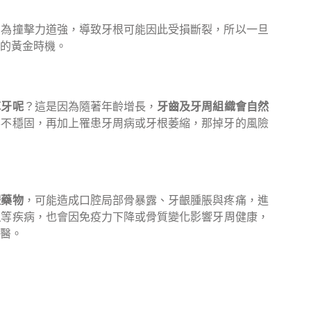
因為撞擊力道強，導致牙根可能因此受損斷裂，所以一旦
的黃金時機。
掉牙呢
？這是因為隨著年齡增長，
牙齒及牙周組織會自然
得不穩固，再加上罹患牙周病或牙根萎縮，那掉牙的風險
體藥物
，可能造成口腔局部骨暴露、牙齦腫脹與疼痛，進
炎
等疾病，也會因免疫力下降或骨質變化影響牙周健康，
醫。