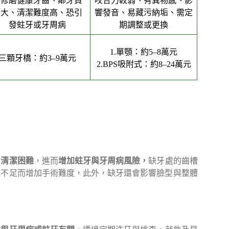
需修磨健康牙齒、鄰牙負
咬合力較弱、有異物感、影
擔大、清潔難度高、恐引
響發音、易藏污納垢、需定
發蛀牙或牙周病
期調整或更換
1.單顎：約5–8萬元
三顆牙橋：約3–9萬元
2.BPS吸附式：約8–24萬元
、清潔困難
，進而
增加蛀牙與牙周病風險，
缺牙處的齒槽
量不足而增加手術難度，此外，缺牙還會影響臉型與整體