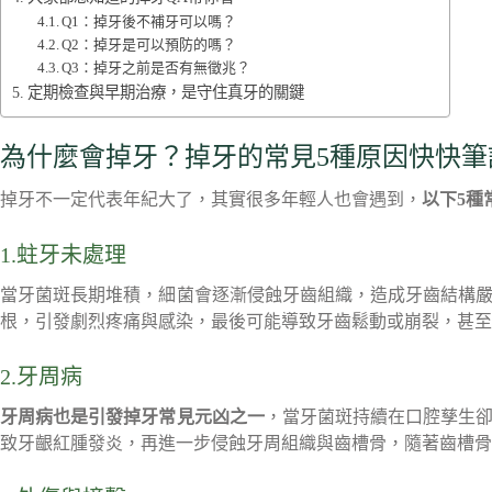
Q1：掉牙後不補牙可以嗎？
Q2：掉牙是可以預防的嗎？
Q3：掉牙之前是否有無徵兆？
定期檢查與早期治療，是守住真牙的關鍵
為什麼會掉牙？掉牙的常見5種原因快快筆
掉牙不一定代表年紀大了，其實很多年輕人也會遇到，
以下5種
1.蛀牙未處理
當牙菌斑長期堆積，細菌會逐漸侵蝕牙齒組織，造成牙齒結構
根，引發劇烈疼痛與感染，最後可能導致牙齒鬆動或崩裂，甚至
2.牙周病
牙周病也是引發掉牙常見元凶之一
，當牙菌斑持續在口腔孳生
致牙齦紅腫發炎，再進一步侵蝕牙周組織與齒槽骨，隨著齒槽骨