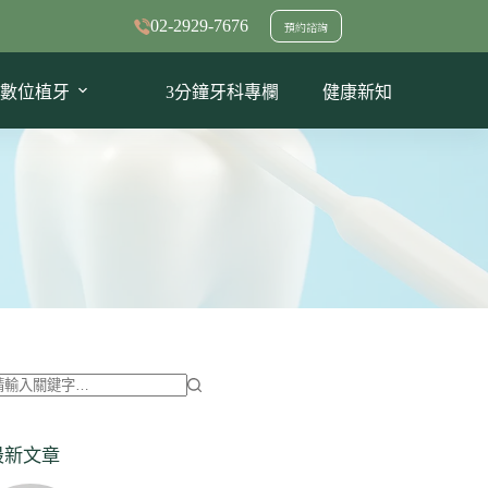
02-2929-7676
預約諮詢
數位植牙
3分鐘牙科專欄
健康新知
找
不
最新文章
到