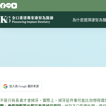
跳
至
主
要
為什麼選擇康智為
內
容
加入為 Google 偏好來源
不是只有長者才會掉牙，實際上，掉牙這件事可能比你想得還