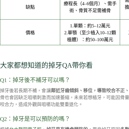
療程長（4–6個月）、需手
缺點
術、骨質不足需補骨
1.單顆：約5–12萬元
價格
2.單顎（至少植入10–12顆
植體）：約50–100萬元
大家都想知道的掉牙QA帶你看
Q1：掉牙後不補牙可以嗎？
掉牙後若長期不補，會讓
鄰近牙齒傾斜、移位，導致咬合不正
骨也會因缺乏咀嚼刺激而加速萎縮，未來若想植牙，可能因骨
咬合力，造成外觀與咀嚼功能雙重退化。
Q2：掉牙是可以預防的嗎？