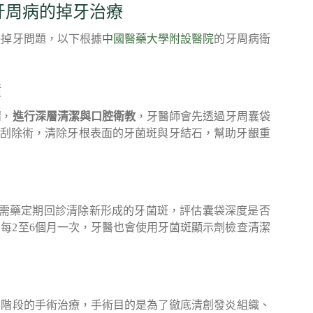
牙周病的掉牙治療
決掉牙問題，以下根據
中國醫藥大學附設醫院
的牙周病衛
積
病
，
進行深層清潔與口腔衛教
，牙醫師會先透過牙周囊袋
下刮除術，清除牙根表面的牙菌斑與牙結石，幫助牙齦重
需藥定期回診清除新形成的牙菌斑，評估囊袋深度是否
每2至6個月一次，牙醫也會使用牙菌斑顯示劑檢查清潔
三階段的手術治療，手術目的是為了徹底清創發炎組織、