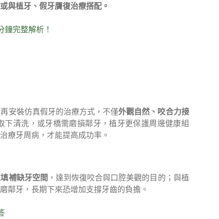
或與植牙、假牙贋復治療搭配。
分鐘完整解析！
，再安裝仿真假牙的治療方式，不僅
外觀自然、咬合力接
取下清洗，或牙橋需磨損鄰牙，植牙更保護周邊健康組
治療牙周病，才能提高成功率。
來填補缺牙空間
，達到恢復咬合與口腔美觀的目的；與植
磨鄰牙，長期下來恐增加支撐牙齒的負擔。
答