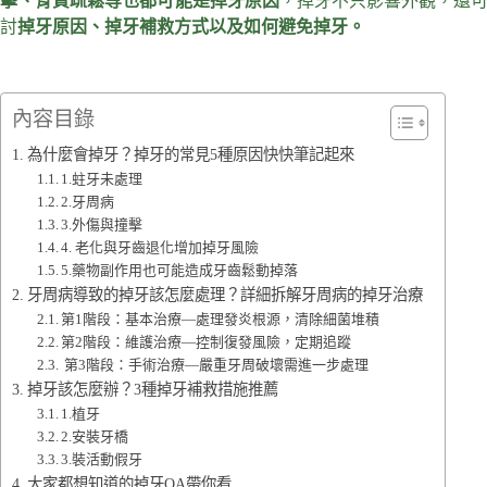
擊、骨質疏鬆等也都可能是掉牙原因
，掉牙不只影響外觀，還
討
掉牙原因、掉牙補救方式以及如何避免掉牙。
內容目錄
為什麼會掉牙？掉牙的常見5種原因快快筆記起來
1.蛀牙未處理
2.牙周病
3.外傷與撞擊
4. 老化與牙齒退化增加掉牙風險
5.藥物副作用也可能造成牙齒鬆動掉落
牙周病導致的掉牙該怎麼處理？詳細拆解牙周病的掉牙治療
第1階段：基本治療—處理發炎根源，清除細菌堆積
第2階段：維護治療—控制復發風險，定期追蹤
第3階段：手術治療—嚴重牙周破壞需進一步處理
掉牙該怎麼辦？3種掉牙補救措施推薦
1.植牙
2.安裝牙橋
3.裝活動假牙
大家都想知道的掉牙QA帶你看