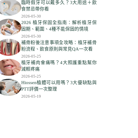
符
臨時假牙可以戴多久？3大用途＋飲
合
食禁忌帶你看
條
2026-05-30
件
2026 植牙保固全指南：解析植牙保
固期、範圍、4種不能保固的情境
的
2026-05-30
結
補骨粉後注意事項全攻略：植牙補骨
果
粉流程、飲食原則與常見QA一次看
2026-05-25
植牙補肉會痛嗎？4大照護重點幫你
減輕疼痛
2026-05-25
Hiossen植體可以用嗎？3大優缺點與
PTT評價一次整理
2026-05-19