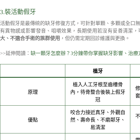
3.裝活動假牙
活動假牙是最傳統的缺牙修復方式，可針對單顆、多顆或全口
有異物感或影響發音、咀嚼效果，長期使用若沒有妥善清潔，
大、不適合手術的族群使用
，但仍需定期回診維護與更換。
>>延伸閱讀：
缺一顆牙怎麼辦？3分鐘帶你掌握缺牙影響、治療
植牙
植入人工牙根至齒槽骨
原理
內，待骨整合後裝上假牙
冠
咬合力接近真牙、外觀自
優點
然、壽命長、不磨鄰牙、
易清潔