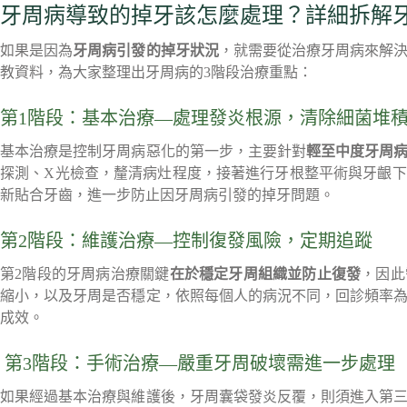
牙周病導致的掉牙該怎麼處理？詳細拆解
如果是因為
牙周病引發的掉牙狀況
，就需要從治療牙周病來解
教資料，為大家整理出牙周病的3階段治療重點：
第1階段：基本治療—處理發炎根源，清除細菌堆
基本治療是控制牙周病惡化的第一步，主要針對
輕至中度牙周
探測、X光檢查，釐清病灶程度，接著進行牙根整平術與牙齦
新貼合牙齒，進一步防止因牙周病引發的掉牙問題。
第2階段：維護治療—控制復發風險，定期追蹤
第2階段的牙周病治療關鍵
在於穩定牙周組織並防止復發
，因此
縮小，以及牙周是否穩定，依照每個人的病況不同，回診頻率為
成效。
第3階段：手術治療—嚴重牙周破壞需進一步處理
如果經過基本治療與維護後，牙周囊袋發炎反覆，則須進入第