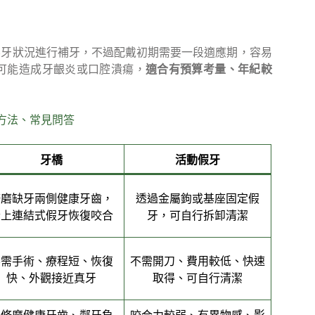
無牙狀況進行補牙，不過配戴初期需要一段適應期，容易
可能造成牙齦炎或口腔潰瘍，
適合有預算考量、年紀較
方法、常見問答
牙橋
活動假牙
修磨缺牙兩側健康牙齒，
透過金屬鉤或基座固定假
套上連結式假牙恢復咬合
牙，可自行拆卸清潔
不需手術、療程短、恢復
不需開刀、費用較低、快速
快、外觀接近真牙
取得、可自行清潔