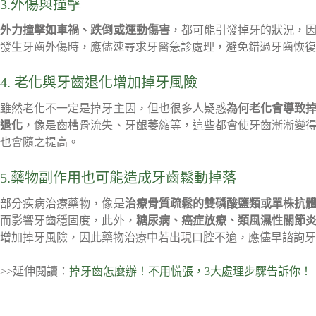
3.外傷與撞擊
外力撞擊如車禍、跌倒或運動傷害
，都可能引發掉牙的狀況，
發生牙齒外傷時，應儘速尋求牙醫急診處理，避免錯過牙齒恢復
4. 老化與牙齒退化增加掉牙風險
雖然老化不一定是掉牙主因，但也很多人疑惑
為何老化會導致
退化
，像是齒槽骨流失、牙齦萎縮等，這些都會使牙齒漸漸變
也會隨之提高。
5.藥物副作用也可能造成牙齒鬆動掉落
部分疾病治療藥物，像是
治療骨質疏鬆的雙磷酸鹽類或單株抗
而影響牙齒穩固度，此外，
糖尿病、癌症放療、類風濕性關節
增加掉牙風險，因此藥物治療中若出現口腔不適，應儘早諮詢牙
>>延伸閱讀：
掉牙齒怎麼辦！不用慌張，3大處理步驟告訴你！