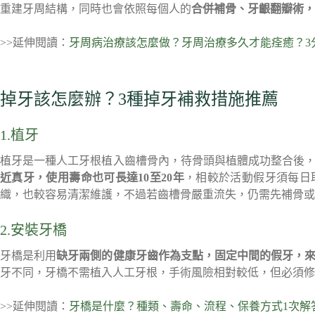
重建牙周結構，同時也會依照每個人的
合併補骨、牙齦翻瓣術，
>>延伸閱讀：
牙周病治療該怎麼做？牙周治療多久才能痊癒？3
掉牙該怎麼辦？3種掉牙補救措施推薦
1.植牙
植牙是一種人工牙根植入齒槽骨內，待骨頭與植體成功整合後
近真牙，使用壽命也可長達10至20年
，相較於活動假牙須每日
織，也較容易清潔維護，不過若齒槽骨嚴重流失，仍需先補骨或
2.安裝牙橋
牙橋是利用
缺牙兩側的健康牙齒作為支點，固定中間的假牙，
牙不同，牙橋不需植入人工牙根，手術風險相對較低，但必須修
>>延伸閱讀：
牙橋是什麼？種類、壽命、流程、保養方式1次解