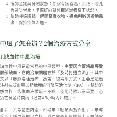
確認意識與身體狀態：觀察有無昏迷、抽搐、瞳孔
異常等現象，準備好向醫師描述患者當下狀況。
幫助呼吸順暢：
解開緊身衣物、避免叫喊與搬動患
者
，保持空氣流通。
中風了怎麼辦？2個治療方式分享
1.缺血性中風治療
缺血性中風是最常見的中風類型，
主要因血管堵塞導致
腦部缺血，它的治療關鍵在於「及時打通血流」。
其中
又以「靜脈溶栓治療」為第一線常用方式，主要是透過
注射抗凝血藥如組織纖維溶酶原活化劑（tPA），幫助溶
解血栓、恢復血液循環。不過，使用時限非常重要，必
須在黃金時間內（通常4.5小時內）施打。
此外，若為嚴重阻塞，可採用「動脈內取栓術」，用導
管深入腦血管取出血栓，成功率高但風險較大。醫師會