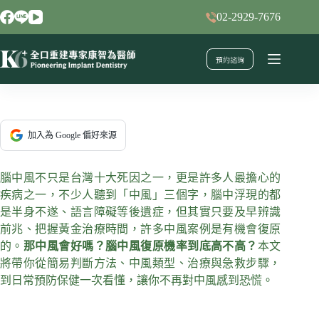
跳
02-2929-7676
至
主
預約諮詢
要
內
容
加入為 Google 偏好來源
腦中風不只是台灣十大死因之一，更是許多人最擔心的
疾病之一，不少人聽到「中風」三個字，腦中浮現的都
是半身不遂、語言障礙等後遺症，但其實只要及早辨識
前兆、把握黃金治療時間，許多中風案例是有機會復原
的。
那中風會好嗎？腦中風復原機率到底高不高？
本文
將帶你從簡易判斷方法、中風類型、治療與急救步驟，
到日常預防保健一次看懂，讓你不再對中風感到恐慌。