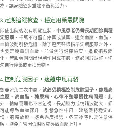
為，讓身體逐步重建平衡與活力。
3.定期追蹤檢查、穩定用藥最關鍵
即使出院後沒有明顯症狀，
中風患者仍需長期回診與穩
定服藥
，千萬不可擅自停藥或減藥，避免血壓、血脂、
血糖波動引發危機，除了遵照醫師指示定期服藥之外，
也要定期量測血壓，並做例行健康檢查，追蹤指數變
化，若服藥期間出現副作用或不適，務必回診調整，切
勿自行停藥或更換藥物。
4.控制危險因子，遠離中風再發
想要避免二次中風，
就必須積極控制危險因子，像是高
血壓、高血脂、糖尿病、心律不整等慢性病問題。
此
外，情緒管理也不容忽視，長期壓力或情緒波動大，都
可能導致血壓驟升，引發急性中風，建議保持穩定心
情，適時放鬆、避免過度操勞，冬天冷時也要注意保
暖，避免血管因低溫收縮導致血壓上升。