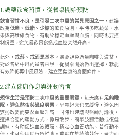
1.調整飲食習慣，從餐桌開始預防
飲食習慣不良，是引發二次中風的常見原因之一
，建議
改為
低鹽、低脂、少糖
的飲食原則，平時多吃蔬菜、水
果與高纖維食物，有助於穩定血壓與血脂，同時也要控
制份量，避免暴飲暴食造成血壓突然升高。
此外，
戒菸、戒酒是基本，
還要避免過量咖啡與濃茶，
對於曾經中風的患者來說，從餐桌開始做出選擇，就能
有效降低再中風風險，建立更健康的身體條件。
2.建立健康作息與運動習慣
規律生活是預防二次中風的重要關鍵
，每天應有
足夠睡
眠，避免熬夜與過度勞累
，早晨起床也需緩慢，避免因
姿勢改變而突然血壓升高，同時也建議與醫師討論後，
選擇合適的運動方式，像是散步、簡單肢體活動或復健
訓練，有助促進血液循環、穩定心血管功能。若行動不
便，也可使用助行器輔助。重點在於持續執行、量力而