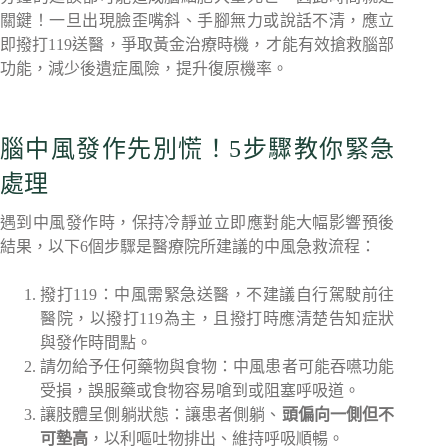
關鍵！一旦出現臉歪嘴斜、手腳無力或說話不清，應立
即撥打119送醫，爭取黃金治療時機，才能有效搶救腦部
功能，減少後遺症風險，提升復原機率。
腦中風發作先別慌！5步驟教你緊急
處理
遇到中風發作時，保持冷靜並立即應對能大幅影響預後
結果，以下6個步驟是醫療院所建議的中風急救流程：
撥打119：中風需緊急送醫，不建議自行駕駛前往
醫院，以撥打119為主，且撥打時應清楚告知症狀
與發作時間點。
請勿給予任何藥物與食物：中風患者可能吞嚥功能
受損，誤服藥或食物容易嗆到或阻塞呼吸道。
讓肢體呈側躺狀態：讓患者側躺、
頭偏向一側但不
可墊高
，以利嘔吐物排出、維持呼吸順暢。