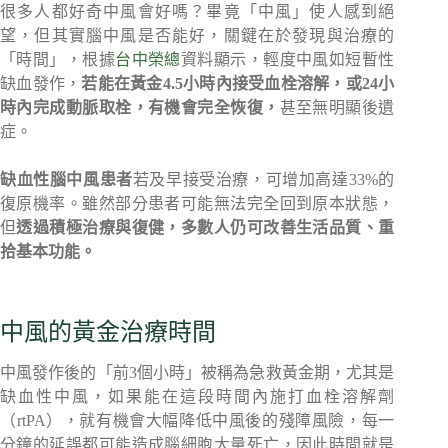
很多人都好奇中風會好嗎？畢竟「中風」使人感到絕
望，但其實腦中風是否能好，關鍵在於發現與治療的
「時間」，根據
台中榮總
資料顯示，輕度中風如短暫性
缺血發作，
若能在黃金4.5小時內接受血栓溶解，或24小
時內完成動脈取栓，有機會完全恢復，
甚至無明顯後遺
症。
缺血性腦中風患者
若及早接受治療，可增加高達33%的
復原機率。雖然部分患者可能無法完全回到原本狀態，
但
透過積極治療與復健，多數人仍可改善生活品質、重
拾基本功能。
中風的黃金治療時間
中風發作後的「前3個小時」被稱為急救黃金期，尤其是
缺血性中風，如果能在這段時間內施打血栓溶解劑
（rtPA），就有機會大幅降低中風後的殘障風險，每一
分鐘的延誤都可能造成腦細胞大量死亡，因此時間就是