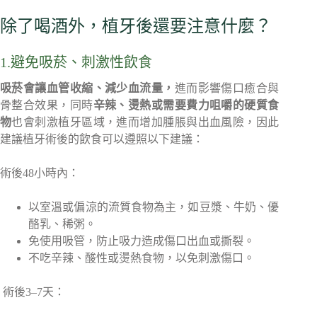
除了喝酒外，植牙後還要注意什麼？
1.避免吸菸、刺激性飲食
吸菸會讓血管收縮、減少血流量，
進而影響傷口癒合與
骨整合效果，同時
辛辣、燙熱或需要費力咀嚼的硬質食
物
也會刺激植牙區域，進而增加腫脹與出血風險，因此
建議植牙術後的飲食可以遵照以下建議：
術後48小時內：
以室溫或偏涼的流質食物為主，如豆漿、牛奶、優
酪乳、稀粥。
免使用吸管，防止吸力造成傷口出血或撕裂。
不吃辛辣、酸性或燙熱食物，以免刺激傷口。
術後3–7天：