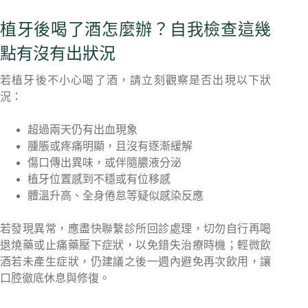
植牙後喝了酒怎麼辦？自我檢查這幾
點有沒有出狀況
若植牙後不小心喝了酒，請立刻觀察是否出現以下狀
況：
超過兩天仍有出血現象
腫脹或疼痛明顯，且沒有逐漸緩解
傷口傳出異味，或伴隨膿液分泌
植牙位置感到不穩或有位移感
體溫升高、全身倦怠等疑似感染反應
若發現異常，應盡快聯繫診所回診處理，切勿自行再喝
退燒藥或止痛藥壓下症狀，以免錯失治療時機；輕微飲
酒若未產生症狀，仍建議之後一週內避免再次飲用，讓
口腔徹底休息與修復。