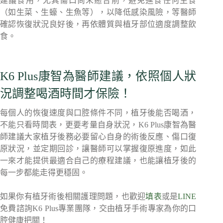
建議食用，尤其傷口尚未癒合前，避免進食任何生食
（如生菜、生蠔、生魚等），以降低感染風險，等醫師
確認恢復狀況良好後，再依體質與植牙部位適度調整飲
食。
K6 Plus康智為醫師建議，依照個人狀
況調整喝酒時間才保險！
每個人的恢復速度與口腔條件不同，植牙後能否喝酒，
不能只看時間表，更要考量自身狀況，K6 Plus康智為醫
師建議大家植牙後務必要留心自身的術後反應、傷口復
原狀況，並定期回診，讓醫師可以掌握復原進度，如此
一來才能提供最適合自己的療程建議，也能讓植牙後的
每一步都能走得更穩固。
如果你有植牙術後相關護理問題，也歡迎
填表
或是
LINE
免費諮詢K6 Plus專業團隊，交由植牙手術專家為你的口
腔健康把關！