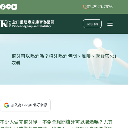
跳
02-2929-7676
至
主
預約諮詢
要
內
容
植牙可以喝酒嗎？植牙喝酒時間、風險、飲食禁忌1
次看
加入為 Google 偏好來源
不少人做完植牙後，不免會想問
植牙可以喝酒嗎
？尤其