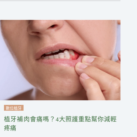
數位植牙
植牙補肉會痛嗎？4大照護重點幫你減輕
疼痛