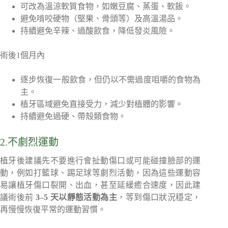
可改為溫涼軟質食物，如嫩豆腐、蒸蛋、軟飯。
避免啃咬硬物（堅果、骨頭等）及高溫湯品。
持續避免辛辣、過酸飲食，降低發炎風險。
術後1個月內
逐步恢復一般飲食，但仍以不需過度咀嚼的食物為
主。
植牙區域避免直接受力，減少對植體的影響。
持續避免過硬、帶殼類食物。
2.不劇烈運動
植牙後建議先不要進行會扯動傷口或可能碰撞臉部的運
動，例如打籃球、踢足球等劇烈活動，因為這些運動容
易讓植牙傷口裂開、出血，甚至延緩癒合速度，因此建
議術後前
3–5 天以靜態活動為主
，等到傷口狀況穩定，
再慢慢恢復平常的運動習慣。