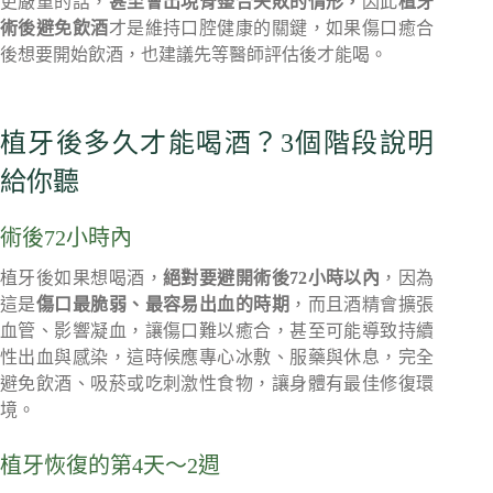
更嚴重的話，
甚至會出現骨整合失敗的情形，
因此
植牙
術後避免飲酒
才是維持口腔健康的關鍵，如果傷口癒合
後想要開始飲酒，也建議先等醫師評估後才能喝。
植牙後多久才能喝酒？3個階段說明
給你聽
術後72小時內
植牙後如果想喝酒，
絕對要避開術後72小時以內
，因為
這是
傷口最脆弱、最容易出血的時期
，而且酒精會擴張
血管、影響凝血，讓傷口難以癒合，甚至可能導致持續
性出血與感染，這時候應專心冰敷、服藥與休息，完全
避免飲酒、吸菸或吃刺激性食物，讓身體有最佳修復環
境。
植牙恢復的第4天～2週