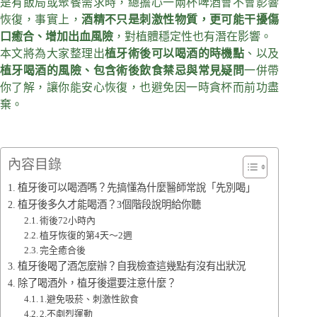
是有飯局或聚餐需求時，總擔心一兩杯啤酒會不會影響
恢復，事實上，
酒精不只是刺激性物質，更可能干擾傷
口癒合、增加出血風險
，對植體穩定性也有潛在影響。
本文將為大家整理出
植牙術後可以喝酒的時機點
、以及
植牙喝酒的風險、包含術後飲食禁忌與常見疑問
一併帶
你了解，讓你能安心恢復，也避免因一時貪杯而前功盡
棄。
內容目錄
植牙後可以喝酒嗎？先搞懂為什麼醫師常說「先別喝」
植牙後多久才能喝酒？3個階段說明給你聽
術後72小時內
植牙恢復的第4天～2週
完全癒合後
植牙後喝了酒怎麼辦？自我檢查這幾點有沒有出狀況
除了喝酒外，植牙後還要注意什麼？
1.避免吸菸、刺激性飲食
2.不劇烈運動