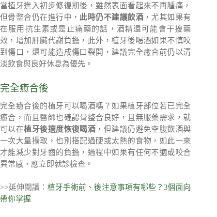
當植牙進入初步修復期後，雖然表面看起來不再腫痛，
但骨整合仍在進行中，
此時仍不建議飲酒
，尤其如果有
在服用抗生素或是止痛藥的話，酒精還可能會干擾藥
效，增加肝臟代謝負擔，此外，植牙後喝酒如果不慎咬
到傷口，還可能造成傷口裂開，建議完全癒合前仍以清
淡飲食與良好休息為優先。
完全癒合後
完全癒合後的植牙可以喝酒嗎？如果植牙部位若已完全
癒合，而且醫師也確認骨整合良好，且無服藥需求，就
可以在
植牙後適度恢復喝酒
，但建議仍避免空腹飲酒與
一次大量攝取，也別搭配過硬或太熱的食物，如此一來
才能減少對牙齒的負擔，過程中如果有任何不適或咬合
異常感，應立即就診檢查。
>>延伸閱讀：
植牙手術前、後注意事項有哪些？3個面向
帶你掌握