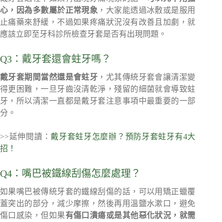
心，因為多數屬於正常現象
，大家能透過冰敷或是服用
止痛藥來舒緩，不過如果疼痛狀況沒有改善且加劇，就
應該立即至牙科診所檢查牙套是否有出現問題。
Q3：戴牙套還會蛀牙嗎？
戴牙套期間當然還是會蛀牙
，尤其傳統牙套會讓清潔變
得更困難，一旦牙齒沒清乾淨，殘留的細菌就會導致蛀
牙，所以清潔一直都是戴牙套注意事項中最重要的一部
分。
>>延伸閱讀：
戴牙套蛀牙怎麼辦？預防牙套蛀牙有4大
招！
Q4：嘴巴被鐵線刮傷怎麼處理？
如果嘴巴被傳統牙套的鐵線刮傷的話，可以用矯正蠟覆
蓋突出的部分，減少摩擦，然後再用溫鹽水漱口，避免
傷口感染，但如果
有傷口潰瘍或是其他惡化狀況，就需