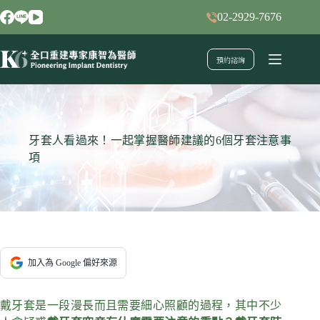
跳
02-2929-7676
至
主
預約諮詢
要
內
容
牙套人看過來！一起掌握醫師建議的6個牙套注意事
項
加入為 Google 偏好來源
戴牙套是一段漫長而且需要細心照顧的過程，其中不少