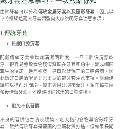
戴牙套注意事項，一次報給你知
由於牙套可以分為
傳統金屬牙套以及隱形牙套
，因此以
下將透過這兩大牙套類型向大家說明牙套注意事項：
1.傳統牙套
維護口腔清潔
配戴傳統牙套會增加清潔困難度，一旦口腔沒清潔乾
淨，很容易導致食物殘渣藏匿在牙套死角中，變成細菌
孳生的溫床，進而引發一連串影響矯正的口腔疾病，因
此做好口腔清潔是非常重要的戴牙套注意事項。醫師建
議可以搭配牙間刷、矯正專用牙刷來潔牙，並在每次用
餐後清潔牙齒，才能維持好乾淨的口腔環境。
避免不良習慣
不良的習慣包含啃咬硬物、吃太黏的食物等會破壞牙
套，雖然傳統牙套是堅固的金屬材質打造，但如果長期