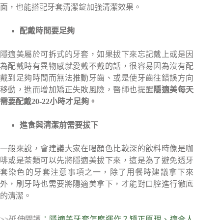
面，也能搭配牙套清潔錠加強清潔效果。
配戴時間要足夠
隱適美屬於可拆式的牙套，如果拔下來忘記戴上或是因
為配戴時有異物感就愛戴不戴的話，很容易因為沒有配
戴到足夠時間而無法推動牙齒、或是使牙齒往錯誤方向
移動，進而增加矯正失敗風險，醫師也提醒
隱適美每天
需要配戴20-22小時才足夠。
進食與清潔前需要拔下
一般來說，會建議大家在喝顏色比較深的飲料時像是咖
啡或是茶類可以先將隱適美拔下來，這是為了避免透牙
套染色的牙套注意事項之一，除了用餐時建議拿下來
外，刷牙時也需要將隱適美拿下，才能對口腔進行徹底
的清潔。
>>延伸閱讀
：隱適美牙套怎麼運作？矯正原理、適合人