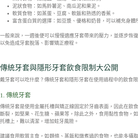
泥狀食物：如馬鈴薯泥、南瓜泥和果泥。
軟質食物：如蒸蛋、豆腐、軟飯和熟透的香蕉。
富含蛋白質的選擇：如豆漿、優格和奶昔，可以補充身體
一般來說，一週後便可以慢慢適應牙套帶來的壓力，並逐步恢
以免造成牙套脫落、影響矯正療程。
傳統牙套與隱形牙套飲食限制大公開
戴牙套可以吃什麼？傳統牙套和隱形牙套在使用過程中的飲食限
1. 傳統牙套
傳統牙套是使用金屬托槽與矯正線固定於牙齒表面，因此在飲
斷裂，如堅果、花生糖、蘋果等，除此之外，食用黏性食物，
托槽上，難以清潔，增加蛀牙風險。
建議食用軟質主食，如麵條、蒸飯和燉煮過的食物，也能多攝