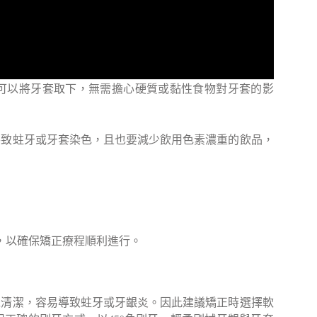
可以將牙套取下，無需擔心硬質或黏性食物對牙套的影
導致蛀牙或牙套染色，且也要減少飲用色素濃重的飲品，
，以確保矯正療程順利進行。
以清潔，容易導致蛀牙或牙齦炎。因此建議矯正時選擇軟