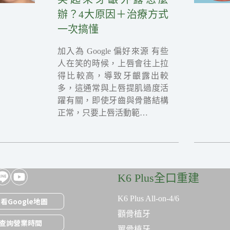
辦？4大原因＋治療方式
一次搞懂
加入為 Google 偏好來源 有些
人在笑的時候，上唇會往上拉
得比較高，導致牙齦露出較
多，這通常與上唇提肌過度活
躍有關，即使牙齒與骨骼結構
正常，只要上唇活動範…
K6 Plus全口重建
K6 Plus All-on-4/6
看Google地圖
顴骨植牙
查詢營業時間
翼骨植牙