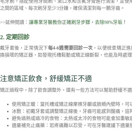
毛牙刷，搭配使用牙間刷、漱口水和含氟牙膏進行清潔，並使用
之間的區域、每次刷牙至少3分鐘，確保清潔到每一顆牙齒。
>>延伸閱讀：
讓專業牙醫教你正確刷牙步驟，去除98%牙垢！
2. 定期回診
戴牙套後，正常情況下
每4-6週需要回診一次
，以便檢查矯正進
換損壞的矯正器，如發現托槽鬆動或矯正線斷裂，也能及時處理
注意矯正飲食，舒緩矯正不適
矯正過程中，除了飲食調整外，還有一些方法可以幫助舒緩不適
使用矯正蠟：當托槽或矯正線摩擦牙齦或臉頰內壁時，可
冰敷：初戴牙套或調整矯正線後，牙齒可能感到酸痛，這
避免過熱或過冷的食物：太熱或太冷的食物可能會加重敏
適量補充止痛藥：若疼痛難以忍受，可在牙醫建議下適量