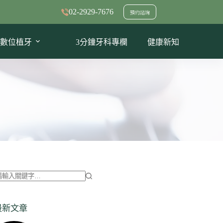
02-2929-7676
預約諮詢
數位植牙
3分鐘牙科專欄
健康新知
找
不
最新文章
到