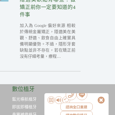
矯正前你一定要知道的4
件事
加入為 Google 偏好來源 相較
於傳統金屬矯正，隱適美在美
觀、舒適、飲食自由上確實具
備明顯優勢。不過，隱形牙套
缺點並非不存在，若在矯正前
沒有仔細考量，療程…
數位植牙
藍光導航植牙
諮詢全口重建
即拔即種植牙
鼻竇補骨植牙