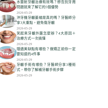
符
水雷射牙齦治療有效嗎？想告別牙周
合
問題就來了解它的5個優勢
條
2026-05-29
件
沖牙機牙齦萎縮是真的嗎？牙醫師分
享3大重點，避免傷牙齦
的
2026-05-29
結
笑起來牙齦外露怎麼辦？4大原因＋
果
治療方式一次搞懂
2026-05-29
隱適美缺點有哪些？做矯正前你一定
要知道的4件事
2026-05-29
牙齦手術有哪些？牙醫師分享3種術
式，帶你了解補牙齦手術步驟
2026-05-29