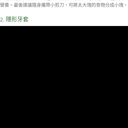
營養。最後建議隨身攜帶小剪刀，可將太大塊的食物分成小塊，
2. 隱形牙套