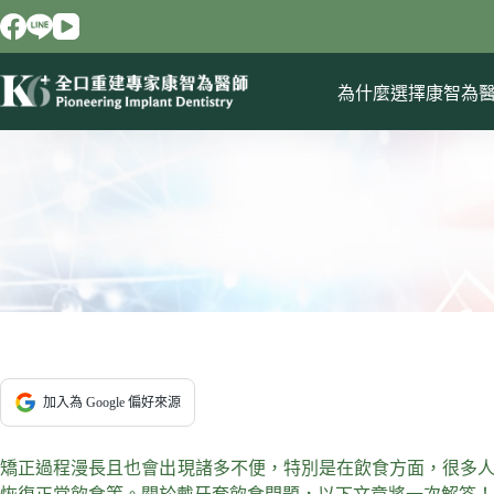
跳
至
主
要
為什麼選擇康智為
內
容
加入為 Google 偏好來源
矯正過程漫長且也會出現諸多不便，特別是在飲食方面，很多