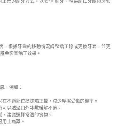
正確的刷牙方式，以45°角刷牙、輕柔刷拭牙齦與牙套
度，根據牙齒的移動情況調整矯正線或更換牙套，並更
避免影響矯正效果。
感，例如：
以在不適部位塗抹矯正蠟，減少摩擦受傷的機率。
時可以透過口外冰敷緩解不適。
感，建議選擇常溫的食物。
服用止痛藥。