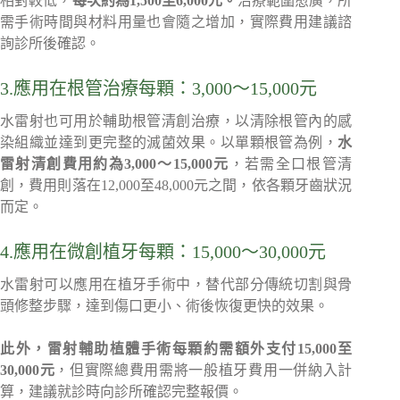
相對較低，
每次約為1,500至6,000元。
治療範圍愈廣，所
需手術時間與材料用量也會隨之增加，實際費用建議諮
詢診所後確認。
3.應用在根管治療每顆：3,000～15,000元
水雷射也可用於輔助根管清創治療，以清除根管內的感
染組織並達到更完整的滅菌效果。以單顆根管為例，
水
雷射清創費用約為3,000～15,000元
，若需全口根管清
創，費用則落在12,000至48,000元之間，依各顆牙齒狀況
而定。
4.應用在微創植牙每顆：15,000～30,000元
水雷射可以應用在植牙手術中，替代部分傳統切割與骨
頭修整步驟，達到傷口更小、術後恢復更快的效果。
此外，雷射輔助植體手術每顆約需額外支付15,000至
30,000元
，但實際總費用需將一般植牙費用一併納入計
算，建議就診時向診所確認完整報價。