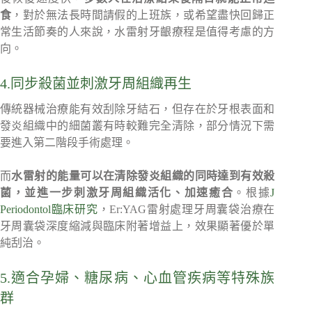
食
，對於無法長時間請假的上班族，或希望盡快回歸正
常生活節奏的人來說，水雷射牙齦療程是值得考慮的方
向。
4.同步殺菌並刺激牙周組織再生
傳統器械治療能有效刮除牙結石，但存在於牙根表面和
發炎組織中的細菌叢有時較難完全清除，部分情況下需
要進入第二階段手術處理。
而
水雷射的能量可以在清除發炎組織的同時達到有效殺
菌，並進一步刺激牙周組織活化、加速癒合
。根據
J
Periodontol臨床研究
，Er:YAG雷射處理牙周囊袋治療在
牙周囊袋深度縮減與臨床附著增益上，效果顯著優於單
純刮治。
5.適合孕婦、糖尿病、心血管疾病等特殊族
群