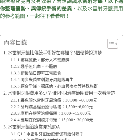
齦治療究竟有沒有效果？若想
認識水雷射牙齦，以下為
你整理優勢、與傳統手術的差異
，以及水雷射牙齦費用
的參考範圍，一起往下看看吧！
內容目錄
水雷射牙齦比傳統手術好在哪裡？5個優勢說清楚
1.疼痛感低，部分人不需麻醉
2.幾乎無出血、不腫脹
3.術後隔日即可正常飲食
4.同步殺菌並刺激牙周組織再生
5.適合孕婦、糖尿病、心血管疾病等特殊族群
水雷射牙齦費用多少？4個不同治療範圍費用一次看清楚
1.每象限水雷射牙周治療：30,000～60,000元
2.牙周病基礎治療每區域：1,500～6,000元
3.應用在根管治療每顆：3,000～15,000元
4.應用在微創植牙每顆：15,000～30,000元
水雷射牙齦治療常見3個QA
Q1：水雷射牙齦治療健保有給付嗎？