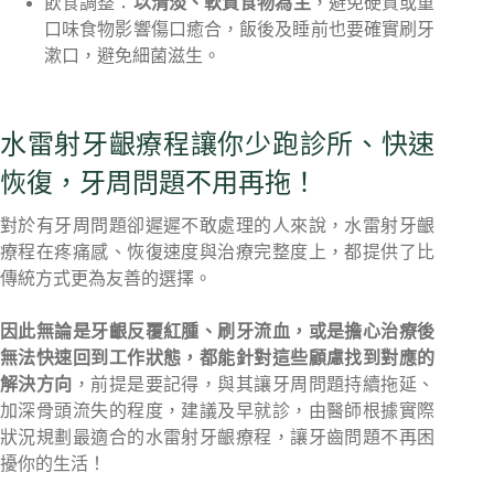
飲食調整：
以清淡、軟質食物為主
，避免硬質或重
口味食物影響傷口癒合，飯後及睡前也要確實刷牙
漱口，避免細菌滋生。
水雷射牙齦療程讓你少跑診所、快速
恢復，牙周問題不用再拖！
對於有牙周問題卻遲遲不敢處理的人來說，水雷射牙齦
療程在疼痛感、恢復速度與治療完整度上，都提供了比
傳統方式更為友善的選擇。
因此無論是牙齦反覆紅腫、刷牙流血，或是擔心治療後
無法快速回到工作狀態，都能針對這些顧慮找到對應的
解決方向
，前提是要記得，與其讓牙周問題持續拖延、
加深骨頭流失的程度，建議及早就診，由醫師根據實際
狀況規劃最適合的水雷射牙齦療程，讓牙齒問題不再困
擾你的生活！