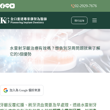
跳
02-2929-7676
至
主
預約諮詢
要
內
容
水雷射牙齦治療有效嗎？想告別牙周問題就來了解
它的5個優勢
加入為 Google 偏好來源
牙齦反覆紅腫、刷牙流血需要及早處理，透過水雷射牙