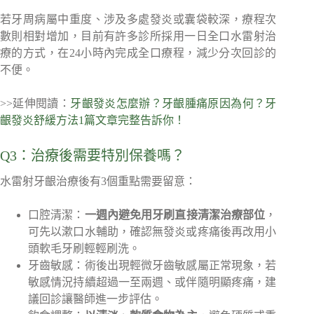
若牙周病屬中重度、涉及多處發炎或囊袋較深，療程次
數則相對增加，目前有許多診所採用一日全口水雷射治
療的方式，在24小時內完成全口療程，減少分次回診的
不便。
>>延伸閱讀：
牙齦發炎怎麼辦？牙齦腫痛原因為何？牙
齦發炎舒緩方法1篇文章完整告訴你！
Q3：治療後需要特別保養嗎？
水雷射牙齦治療後有3個重點需要留意：
口腔清潔：
一週內避免用牙刷直接清潔治療部位
，
可先以漱口水輔助，確認無發炎或疼痛後再改用小
頭軟毛牙刷輕輕刷洗。
牙齒敏感：術後出現輕微牙齒敏感屬正常現象，若
敏感情況持續超過一至兩週、或伴隨明顯疼痛，建
議回診讓醫師進一步評估。