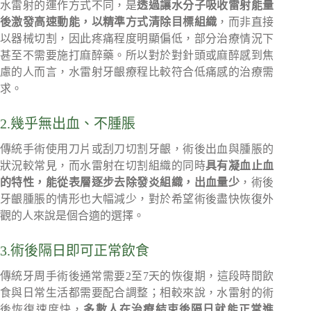
水雷射的運作方式不同，是
透過讓水分子吸收雷射能量
後激發高速動能，以精準方式清除目標組織
，而非直接
以器械切割，因此疼痛程度明顯偏低，部分治療情況下
甚至不需要施打麻醉藥。所以對於對針頭或麻醉感到焦
慮的人而言，水雷射牙齦療程比較符合低痛感的治療需
求。
2.幾乎無出血、不腫脹
傳統手術使用刀片或刮刀切割牙齦，術後出血與腫脹的
狀況較常見，而水雷射在切割組織的同時
具有凝血止血
的特性，能從表層逐步去除發炎組織，出血量少
，術後
牙齦腫脹的情形也大幅減少，對於希望術後盡快恢復外
觀的人來說是個合適的選擇。
3.術後隔日即可正常飲食
傳統牙周手術後通常需要2至7天的恢復期，這段時間飲
食與日常生活都需要配合調整；相較來說，水雷射的術
後恢復速度快，
多數人在治療結束後隔日就能正常進