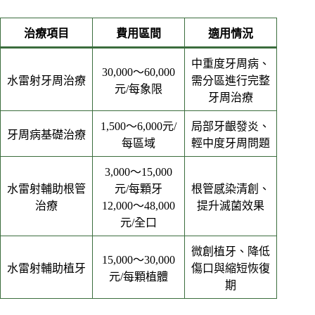
治療項目
費用區間
適用情況
中重度牙周病、
30,000～60,000
水雷射牙周治療
需分區進行完整
元/每象限
牙周治療
1,500～6,000元/
局部牙齦發炎、
牙周病基礎治療
每區域
輕中度牙周問題
3,000～15,000
水雷射輔助根管
元/每顆牙
根管感染清創、
治療
12,000～48,000
提升滅菌效果
元/全口
微創植牙、降低
15,000～30,000
水雷射輔助植牙
傷口與縮短恢復
元/每顆植體
期