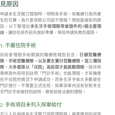
見原因
申請多生牙開刀理賠時，明明有手術、有醫療行為所產
生的花費，為什麼保險公司卻不理賠？想知道被拒的原
因，以下整理出
多生牙手術理賠常被退件的3個主要理
由
，讓你在送件前先做好準備，降低申請失敗的風險。
1. 不屬住院手術
目前會理賠手術開銷的醫療險類型包含：
日額型醫療
險、手術型醫療險，以及實支實付型醫療險。這三種保
險，大多都是以「住院」為前提才能啟動理賠
。除非保
單條款內有特別註明「門診手術」也能理賠，才有機會
在不住院的情況下申請成功。而多生牙手術大多數是在
門診進行，不需要正式住院，如果保單內沒有針對多生
牙門診手術做特別說明，通常就無法順利理賠。
2. 手術項目未列入保單給付
不少人在申請多生牙開刀保險理賠時，最常遇到的就是