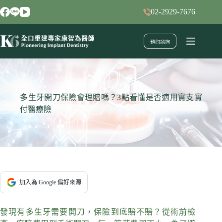
跳
02-2929-7676
至
主
預約諮詢
要
內
容
多生牙開刀保險會理賠嗎？3點看懂是否適用實支實
付醫療險
加入為 Google 偏好來源
發現有多生牙需要開刀，保險到底賠不賠？從術前檢