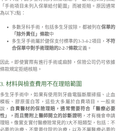
「手術項目未列入保單給付範圍」而被拒賠。原因通常
為以下2點：
多數牙科手術，包括多生牙拔除，都被列在
保單的
「除外責任」條款
中
多生牙手術屬於健保支付標準的3-3-4-2項目，
不符
合保單中對手術理賠的2-2-7條款
定義。
因此，即使實際有進行手術或麻醉，保險公司仍可依據
條款規定拒絕核賠。
3. 材料與檢查費用不在理賠範圍
多生牙手術中，如果有使用到牙齒電腦斷層掃描、止血
模板、膠原蛋白等，這些大多屬於自費項目。一般來
說，
自費醫材的保險理賠，通常需要符合「醫療必要
性」，而且需附上醫師開立的診斷證明
，才有機會申請
理賠。像實支實付醫療險常見的3大不賠類型，包括：不
必要的治療、不需要住院的治療，以及不屬醫療必要的