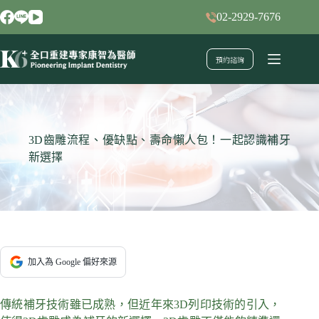
跳
02-2929-7676
至
主
預約諮詢
要
內
容
3D齒雕流程、優缺點、壽命懶人包！一起認識補牙
新選擇
加入為 Google 偏好來源
傳統補牙技術雖已成熟，但近年來3D列印技術的引入，