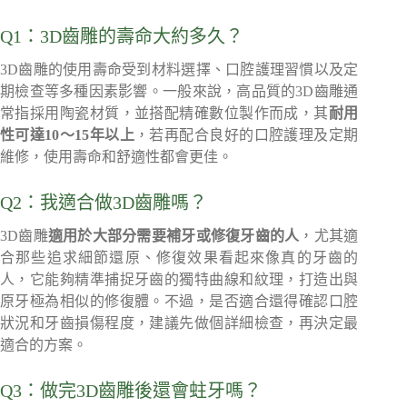
Q1：3D齒雕的壽命大約多久？
3D齒雕的使用壽命受到材料選擇、口腔護理習慣以及定
期檢查等多種因素影響。一般來說，高品質的3D齒雕通
常指採用陶瓷材質，並搭配精確數位製作而成，其
耐用
性可達10～15年以上
，若再配合良好的口腔護理及定期
維修，使用壽命和舒適性都會更佳。
Q2：我適合做3D齒雕嗎？
3D齒雕
適用於大部分需要補牙或修復牙齒的人
，尤其適
合那些追求細節還原、修復效果看起來像真的牙齒的
人，它能夠精準捕捉牙齒的獨特曲線和紋理，打造出與
原牙極為相似的修復體。不過，是否適合還得確認口腔
狀況和牙齒損傷程度，建議先做個詳細檢查，再決定最
適合的方案。
Q3：做完3D齒雕後還會蛀牙嗎？