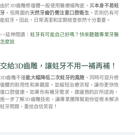
由於3D齒雕修復體一般使用醫療級陶瓷，其
本身不易蛀
牙
，但周圍的
天然牙齒仍需注意口腔衛生
，否則仍有可
能蛀牙。因此，日常清潔和定期檢查依然十分重要。
>>延伸閱讀：
蛀牙有可能自己好嗎？快來聽聽專業牙醫
怎麼說
交給3D齒雕，讓蛀牙不用一補再補！
3D齒雕不僅
能大幅降低二次蛀牙的風險
，同時可提升修
復體的耐用性和美觀度，並縮短治療流程，讓你更快恢
復口腔健康。如果你有補牙需求，建議預約診所諮詢，
進一步了解3D齒雕技術，讓專業團隊幫助你從根本解決
蛀牙問題，重拾自信笑容！