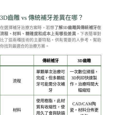
3D齒雕 vs 傳統補牙差異在哪？
在選擇補牙治療方案時，若想
了解3D齒雕與傳統補牙在
流程、材料、精確度和成本上有哪些差異
，下表簡單對
比了這兩種技術的主要特點，供有需要的人參考，幫助
你找到最適合的治療方案。
傳統補牙
3D齒雕
單顆單次治療可
一次數位掃描，
完成，但多顆蛀
3D列印快速製
流程
牙可能需分次補
作，治療時間大
牙
幅縮短
使用樹脂，此材
CAD/CAM陶
質有收縮性，使
材料
瓷，材料分佈更
用久了會與缺損