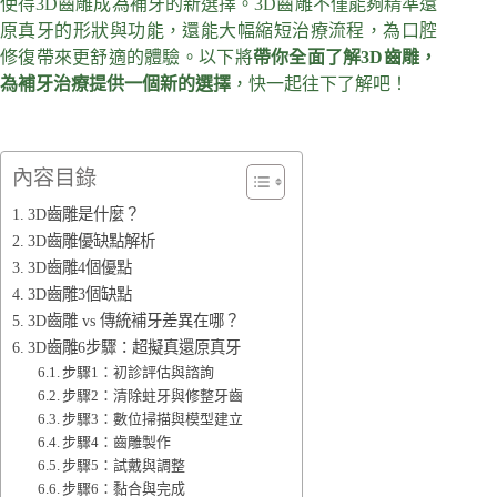
使得3D齒雕成為補牙的新選擇。3D齒雕不僅能夠精準還
原真牙的形狀與功能，還能大幅縮短治療流程，為口腔
修復帶來更舒適的體驗。以下將
帶你全面了解3D齒雕，
為補牙治療提供一個新的選擇
，快一起往下了解吧！
內容目錄
3D齒雕是什麼？
3D齒雕優缺點解析
3D齒雕4個優點
3D齒雕3個缺點
3D齒雕 vs 傳統補牙差異在哪？
3D齒雕6步驟：超擬真還原真牙
步驟1：初診評估與諮詢
步驟2：清除蛀牙與修整牙齒
步驟3：數位掃描與模型建立
步驟4：齒雕製作
步驟5：試戴與調整
步驟6：黏合與完成