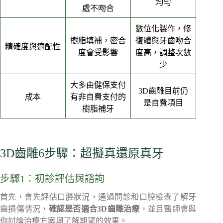
均勻
處不吻合
數位化製作，修
樹脂填補，密合
復體與牙齒吻合
精確度與適配性
度會受影響
度高，調整次數
少
大多由健保支付
3D齒雕目前仍
成本
有非自費支付的
是自費項目
樹脂補牙
3D齒雕6步驟：超擬真還原真牙
步驟1：初診評估與諮詢
首先，會先評估口腔狀況，通過問診和口腔檢查了解牙
齒損傷情況，
確認是否適合3D齒雕治療
，並且醫師會與
你討論治療方案與了解期望的效果。