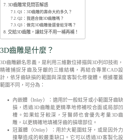
3D齒雕常見問答解惑
Q1：3D齒雕的壽命大約多久？
Q2：我適合做3D齒雕嗎？
Q3：做完3D齒雕後還會蛀牙嗎？
交給3D齒雕，讓蛀牙不用一補再補！
3D齒雕是什麼？
3D齒雕顧名思義，是利用三維數位掃描與3D列印技術，
精確捕捉牙齒及牙齦的三維結構，再結合專業CAD設
計，依牙齒缺損的範圍與深度客製化修復體。根據覆蓋
範圍不同，可分為：
內嵌體（Inlay）：適用於一般蛀牙或小範圍牙齒缺
損，透過3D齒雕能更精準地修補咬合面或局部凹
槽。如果蛀牙較深，牙醫師也會優先考量3D齒
雕，以更精確地填補牙齒的損壞部位。
冠蓋體（Onlay）：用於大範圍蛀牙，或是因外力
撞擊造成的較嚴重缺口。它可以透過3D客製化設