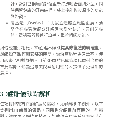
計，針對已損壞的部位重新打造咬合面與外型，同
時保留健康的牙齒結構，裝上後能恢復原本的功能
與外觀。
覆蓋體（Overlay）：比冠蓋體覆蓋範圍更廣，通
常會在根管治療或牙齒有大部分缺角、只剩牙根
時，透過覆蓋體進行填補、重拾咀嚼功能。
與傳統補牙相比，3D齒雕不僅能
提高修復體的精確度
，
還
縮短了製作與安裝的時間
，讓治療過程更有效率，使
用起來也相對舒適。目前3D齒雕已成為現代齒科治療的
重要趨勢，也為追求美觀與耐用性的人提供了更理想的
選擇。
3D齒雕優缺點解析
每項技術都有它的好處和挑戰，3D齒雕也不例外。以下
會
列出3D齒雕的優點，同時也介紹目前面臨的一些挑
戰
，讓你更了解這項技術，幫助你在選擇補牙方案時有