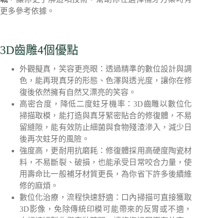
更多參考依據。
3D齒雕4個優點
外觀擬真，笑容更亮眼：透過精準的數位設計與調
色，能再現真牙的形態、色澤與透光度，讓你在修
復後依然擁有自然又漂亮的笑容。
高密合度，降低二度蛀牙機率：3D齒雕以數位化
掃描取模，能打造與真牙緊密貼合的修復體，不易
留縫隙，能有效防止細菌與食物殘渣滲入，減少日
後再次蛀牙的風險。
強度高，更耐用抗磨耗：修復體採用高硬度陶瓷材
料，不易斷裂、破損，也能承受日常咬合力量，使
用壽命比一般補牙材質更長，為你省下許多後續維
修的麻煩。
數位化治療，流程快速舒適：口內掃描可直接獲取
3D影像，免除傳統印模可能帶來的反胃或不適，