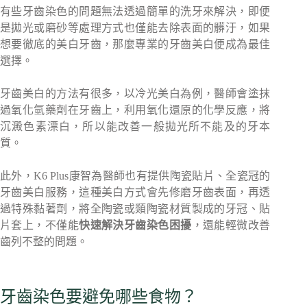
有些牙齒染色的問題無法透過簡單的洗牙來解決，即便
是拋光或磨砂等處理方式也僅能去除表面的髒汙，如果
想要徹底的美白牙齒，那麼專業的牙齒美白便成為最佳
選擇。
牙齒美白的方法有很多，以冷光美白為例，醫師會塗抹
過氧化氫藥劑在牙齒上，利用氧化還原的化學反應，將
沉澱色素漂白，所以能改善一般拋光所不能及的牙本
質。
此外，K6 Plus康智為醫師也有提供陶瓷貼片、全瓷冠的
牙齒美白服務，這種美白方式會先修磨牙齒表面，再透
過特殊黏著劑，將全陶瓷或類陶瓷材質製成的牙冠、貼
片套上，不僅能
快速解決牙齒染色困擾
，還能輕微改善
齒列不整的問題。
牙齒染色要避免哪些食物？