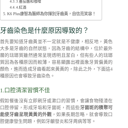
3.番茄醬和咖哩
4.紅酒
K6 Plus康智為醫師為你揮別牙齒黃，自信亮笑容！
牙齒染色是什麼原因導致的？
首先要知道牙齒黃並不一定就是不健康，相反地，黃色
大多是牙齒的自然狀態，因為牙齒的結構中，位於最外
層的琺瑯質雖然通常呈現透明且潔白，但有些人的琺瑯
質因為各種原因而較薄，容易顯露出裡面象牙質偏黃的
顏色，進而造成牙齒看起來黃黃的，除此之外，下面這4
種原因也會導致牙齒染色。
1.口腔清潔習慣不佳
假如餐後沒有立即刷牙或漱口的習慣，會讓食物殘渣在
口腔停留，形成牙垢和牙菌斑，而這些
牙菌斑的積聚可
能使牙齒呈現黃黃的外觀
，如果長期忽略，就會導致口
腔健康發生問題，例如牙齦發炎和牙周病等等。