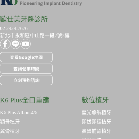
歐仕美牙醫診所
02 2929-7676
新北市永和區中山路一段7號2樓
查看Google地圖
查詢營業時間
立刻預約諮詢
K6 Plus全口重建
數位植牙
K6 Plus All-on-4/6
藍光導航植牙
顴骨植牙
即拔即種植牙
翼骨植牙
鼻竇補骨植牙