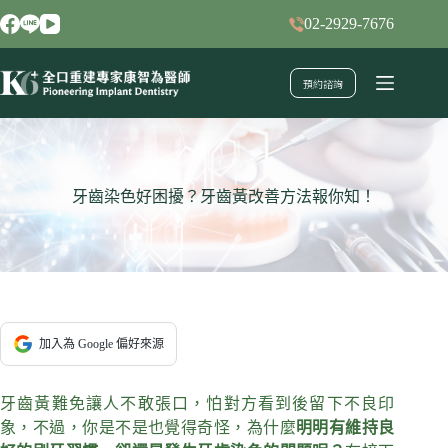
跳
02-2929-7676
至
主
預約諮詢
要
內
容
牙齒染色好困擾？牙齒黃改善方法報你知！
加入為 Google 偏好來源
牙齒黃難免讓人不敢張口，怕對方看到後留下不良印
象，不過，你是不是也覺得奇怪，為什麼
明明有維持良