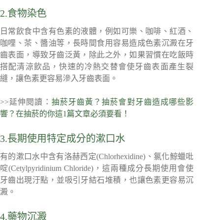
2.食物染色
日常飲食中含有色素的液體，例如可樂、咖啡、紅酒、
咖哩、茶、醬油等，長時間食用容易造成色素沉澱在牙
齒表面，導致牙齒泛黃，除此之外，如果習慣在吃飯時
搭配清涼飲品，快速的冷熱交替會使牙齒表面產生裂
縫，讓色素更容易滲入牙齒表面。
>>延伸閱讀：
抽菸牙齒黃？抽菸會對牙齒造成哪些影
響？在抽菸的你這1篇文章必須要看！
3.長期使用特定成分的漱口水
有的漱口水中含有洛赫西定(Chlorhexidine)、氯化鯨蠟吡
啶(Cetylpyridinium Chloride)，這兩種成分長期使用會使
牙齒出現汙點，並吸引牙結石堆積，也讓色素更容易沉
澱。
4.藥物沉澱