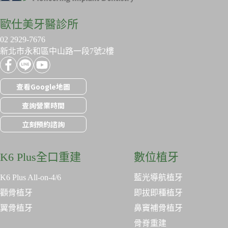
歐仕美牙醫診所
02 2929-7676
新北市永和區中山路一段7號2樓
查看Google地圖
查詢營業時間
立刻預約諮詢
K6 Plus全口重建
數位植牙
K6 Plus All-on-4/6
藍光導航植牙
顴骨植牙
即拔即種植牙
翼骨植牙
鼻竇補骨植牙
骨脊重建