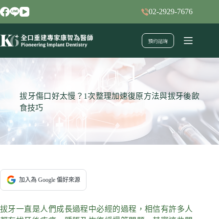
跳
02-2929-7676
至
主
預約諮詢
要
內
容
拔牙傷口好太慢？1次整理加速復原方法與拔牙後飲
食技巧
加入為 Google 偏好來源
拔牙一直是人們成長過程中必經的過程，相信有許多人