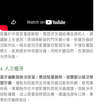
若屬於中度至重度斷裂，需提供牙齒結構支撐的人，建
議裝上全瓷冠！透過將斷裂的門牙磨小後，依據牙齒狀
況製作出一個全瓷冠牙套覆蓋住整個牙齒，不僅包覆面
積大，能夠更好地保護牙齒，同時外觀自然、色澤接近
天然牙齒。
4. 人工植牙
當牙齒斷裂無法保留，需拔除重建時，就需要以植牙修
復牙齒
，優點包括能完全恢復牙齒功能和外觀、使用壽
命長、單顆施作也不會影響到其他牙齒健康，但植牙手
術較複雜，加上需要長時間治療，建議找尋有口碑、專
業的牙醫師為佳。