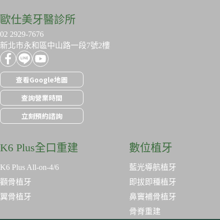
歐仕美牙醫診所
02 2929-7676
新北市永和區中山路一段7號2樓
查看Google地圖
查詢營業時間
立刻預約諮詢
K6 Plus全口重建
數位植牙
K6 Plus All-on-4/6
藍光導航植牙
顴骨植牙
即拔即種植牙
翼骨植牙
鼻竇補骨植牙
骨脊重建