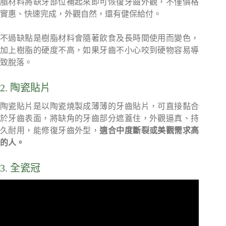
脂材料將缺牙部位補起來即可恢復牙齒外觀，不僅價格
實惠、快速完成，外觀自然，還有健保給付。
不過缺點是樹脂材料會隨著飲食及長時間使用而變色，
加上樹脂的硬度不高，如果牙齒不小心咬到硬物容易導
致脫落。
2. 陶瓷貼片
陶瓷貼片是以陶瓷燒製成薄薄的牙齒貼片，可直接黏合
於牙齒表面，將缺角的牙齒部分遮蓋住，外觀逼真、持
久耐用，能修復牙齒外型，
適合中度斷裂或美觀需求高
的人。
3. 全瓷冠