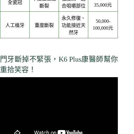
全瓷冠
35,000元
斷裂
合咀嚼部位
永久修復、
50,000-
人工植牙
重度斷裂
功能接近天
100,000元
然牙
門牙斷掉不緊張，K6 Plus康醫師幫你
重拾笑容！