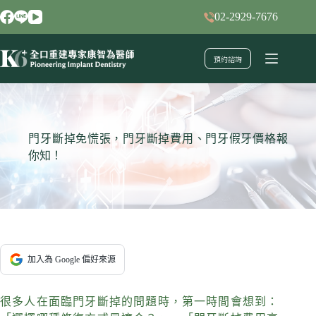
跳
02-2929-7676
至
主
預約諮詢
要
內
容
門牙斷掉免慌張，門牙斷掉費用、門牙假牙價格報
你知！
加入為 Google 偏好來源
很多人在面臨門牙斷掉的問題時，第一時間會想到：