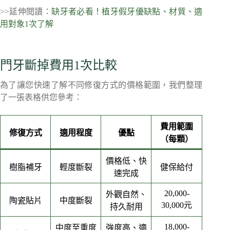
>>延伸閱讀：
缺牙者必看！植牙假牙優缺點、材質、適
用對象1次了解
門牙斷掉費用1次比較
為了讓您快速了解不同修復方式的價格範圍，我們整理
了一張表格供您參考：
費用範圍
修復方式
適用程度
優點
（每顆）
價格低、快
樹脂補牙
輕度斷裂
健保給付
速完成
20,000-
外觀自然、
陶瓷貼片
中度斷裂
30,000元
持久耐用
18,000-
中度至重度
強度高、適