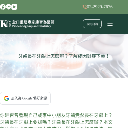
跳
02-2929-7676
至
主
預約諮詢
要
內
容
牙齒長在牙齦上怎麼辦？了解成因對症下藥！
加入為 Google 偏好來源
你是否曾發現自己或家中小朋友牙齒竟然長在牙齦上？
牙齒長在牙齦上要拔嗎？牙齒長在牙齦上怎麼辦？本文