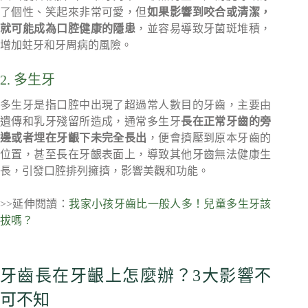
了個性、笑起來非常可愛，但
如果影響到咬合或清潔，
就可能成為口腔健康的隱患
，並容易導致牙菌斑堆積，
增加蛀牙和牙周病的風險。
2. 多生牙
多生牙是指口腔中出現了超過常人數目的牙齒，主要由
遺傳和乳牙殘留所造成，通常多生牙
長在正常牙齒的旁
邊或者埋在牙齦下未完全長出
，便會擠壓到原本牙齒的
位置，甚至長在牙齦表面上，導致其他牙齒無法健康生
長，引發口腔排列擁擠，影響美觀和功能。
>>延伸閱讀：
我家小孩牙齒比一般人多！兒童多生牙該
拔嗎？
牙齒長在牙齦上怎麼辦？3大影響不
可不知