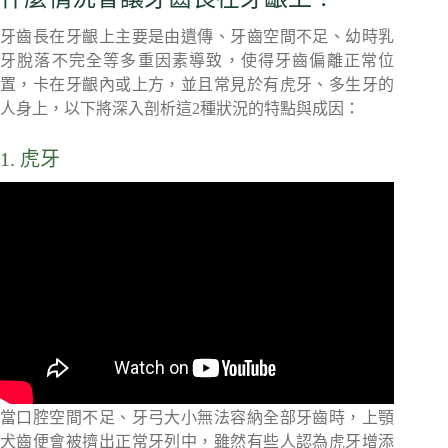
牙齒長在牙齦上主要是由遺傳、牙齒空間不足、幼時乳
牙脫落不完全等多重因素導致，使得牙齒偏離正常位
置，卡在牙齦內或上方，並且常見於有虎牙、多生牙的
人身上，以下將深入剖析這2種狀況的特點與成因：
1. 虎牙
當口腔空間不足、牙弓大小無法容納全部牙齒時，上顎
犬齒便會被擠出正常牙列中，雖然有些人認為虎牙增添