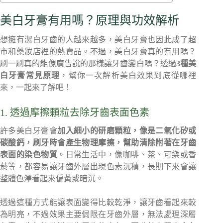
美白牙膏有用嗎？原理與功效解析
想擁有潔白牙齒的人越來越多，美白牙膏也因此成了超
市和藥妝店裡的熱賣品。不過，美白牙膏真的有用嗎？
刷一刷真的能像廣告說的那樣讓牙齒變白嗎？透過
3種美
白牙膏常見原理
，幫你一次解析美白效果到底從哪裡
來，一起來了解吧！
1. 透過摩擦顆粒去除牙齒表面色素
許多美白牙膏會
加入細小的研磨顆粒，像是二氧化矽或
碳酸鈣，刷牙時會產生物理摩擦，幫助清除附著在牙齒
表面的染色物質
。日常生活中，像咖啡、茶、可樂或香
菸等，都容易讓牙齒外層出現色素沉積，長期下來會讓
整體色澤看起來偏黃或暗沉。
透過這種方式能讓表面變得比較乾淨，讓牙齒看起來較
為明亮，不過效果主要侷限在牙齒外層，無法處理深層