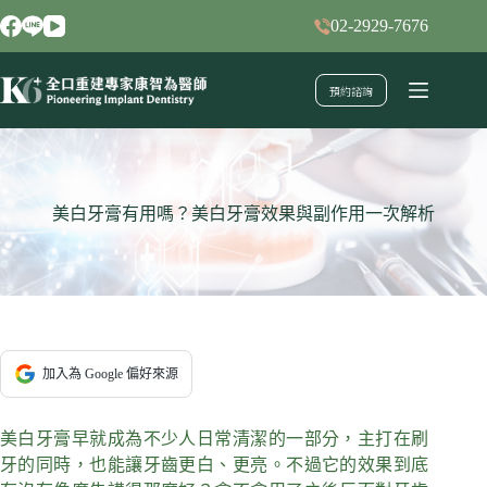
跳
02-2929-7676
至
主
預約諮詢
要
內
容
美白牙膏有用嗎？美白牙膏效果與副作用一次解析
加入為 Google 偏好來源
美白牙膏早就成為不少人日常清潔的一部分，主打在刷
牙的同時，也能讓牙齒更白、更亮。不過它的效果到底