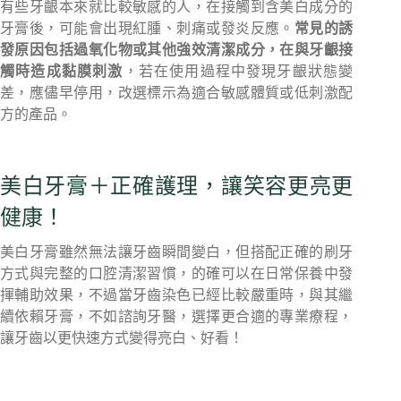
有些牙齦本來就比較敏感的人，在接觸到含美白成分的
牙膏後，可能會出現紅腫、刺痛或發炎反應。
常見的誘
發原因包括過氧化物或其他強效清潔成分，在與牙齦接
觸時造成黏膜刺激
，若在使用過程中發現牙齦狀態變
差，應儘早停用，改選標示為適合敏感體質或低刺激配
方的產品。
美白牙膏＋正確護理，讓笑容更亮更
健康！
美白牙膏雖然無法讓牙齒瞬間變白，但搭配正確的刷牙
方式與完整的口腔清潔習慣，的確可以在日常保養中發
揮輔助效果，不過當牙齒染色已經比較嚴重時，與其繼
續依賴牙膏，不如諮詢牙醫，選擇更合適的專業療程，
讓牙齒以更快速方式變得亮白、好看！