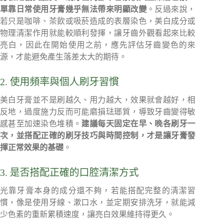
單靠日常使用牙膏幾乎無法帶來明顯改變
。反過來說，
若只是咖啡、茶飲或吸菸造成的表層染色，美白成分或
物理清潔作用就能較順利發揮，讓牙齒外觀看起來比較
亮白，因此在開始使用之前，應先評估牙齒變色的來
源，才能避免產生落差太大的期待。
2. 使用頻率與個人刷牙習慣
美白牙膏並不是刷越久、用力越大，效果就會越好，相
反地，過度施力反而可能磨損琺瑯質，導致牙齒變得敏
感甚至加速染色堆積。
建議每天固定在早、晚各刷牙一
次，並搭配正確的刷牙技巧與時間控制，才是讓牙膏發
揮正常效果的基礎
。
3. 是否搭配正確的口腔清潔方式
光靠牙膏本身的成分還不夠，若能搭配完整的清潔習
慣，像是使用牙線、漱口水，並定期安排洗牙，就能減
少色素的重新累積速度，讓亮白效果維持得更久。