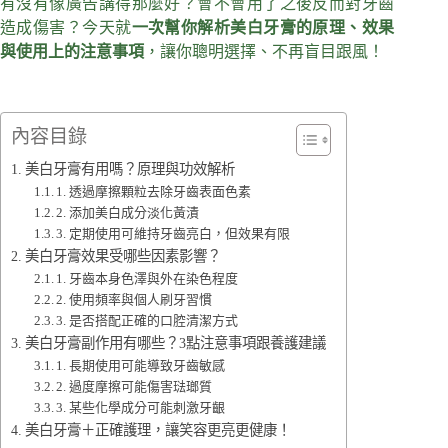
有沒有像廣告講得那麼好？會不會用了之後反而對牙齒
造成傷害？今天就
一次幫你解析美白牙膏的原理、效果
與使用上的注意事項
，讓你聰明選擇、不再盲目跟風！
內容目錄
美白牙膏有用嗎？原理與功效解析
1. 透過摩擦顆粒去除牙齒表面色素
2. 添加美白成分淡化黃漬
3. 定期使用可維持牙齒亮白，但效果有限
美白牙膏效果受哪些因素影響？
1. 牙齒本身色澤與外在染色程度
2. 使用頻率與個人刷牙習慣
3. 是否搭配正確的口腔清潔方式
美白牙膏副作用有哪些？3點注意事項跟養護建議
1. 長期使用可能導致牙齒敏感
2. 過度摩擦可能傷害琺瑯質
3. 某些化學成分可能刺激牙齦
美白牙膏＋正確護理，讓笑容更亮更健康！