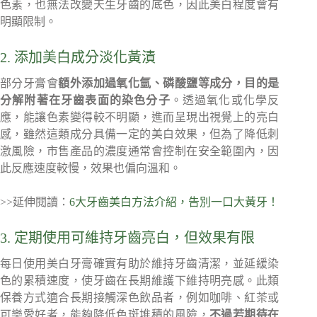
色素，也無法改變天生牙齒的底色，因此美白程度會有
明顯限制。
2. 添加美白成分淡化黃漬
部分牙膏會
額外添加過氧化氫、磷酸鹽等成分，目的是
分解附著在牙齒表面的染色分子
。透過氧化或化學反
應，能讓色素變得較不明顯，進而呈現出視覺上的亮白
感，雖然這類成分具備一定的美白效果，但為了降低刺
激風險，市售產品的濃度通常會控制在安全範圍內，因
此反應速度較慢，效果也偏向溫和。
>>延伸閱讀：
6大牙齒美白方法介紹，告別一口大黃牙！
3. 定期使用可維持牙齒亮白，但效果有限
每日使用美白牙膏確實有助於維持牙齒清潔，並延緩染
色的累積速度，使牙齒在長期維護下維持明亮感。此類
保養方式適合長期接觸深色飲品者，例如咖啡、紅茶或
可樂愛好者，能夠降低色斑堆積的風險，
不過若期待在