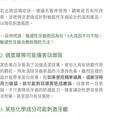
若出現這類症狀，建議先暫停使用，觀察是否有所改
善，並視情況更換成針對敏感性牙齒設計的溫和產品，
以降低刺激風險。
>>延伸閱讀：
敏感性牙齒原因為何？6大成因不可不知，
敏感性牙齒治療與預防方法！
2. 過度摩擦可能傷害琺瑯質
某些美白牙膏為了加強清潔效果，會加入具有研磨作用
的顆粒，用來清除牙齒表面的污漬與色素。雖然這樣的
設計能帶來潔白效果，但
如果使用頻率過高，或刷牙時
用力過猛，就可能對琺瑯質造成磨損
。琺瑯質一旦受
損，不只會降低牙齒的防護能力，還會讓染色更容易再
次附著，甚至提升蛀牙風險。
3. 某些化學成分可能刺激牙齦