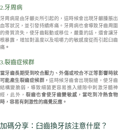
2.牙周病
牙周病是由牙齦炎所引起的，這時候會出現牙齦腫脹出
血等狀況，並引發持續疼痛。牙周病也會導致牙齒周圍
的骨質流失，使牙齒鬆動或移位，嚴重的話，還會讓牙
根暴露，增加對溫度以及咀嚼力的敏感度從而引起臼齒
痛
。
3.裂齒症候群
當牙齒長期受到咬合壓力、外傷或咬合不正等影響時就
可能產生裂齒症候群，
這時候牙齒會出現裂縫，使牙齒
結構變脆弱，導致細菌更容易進入縫隙中刺激牙髓神
經，此外，
裂齒也會使牙齒變敏感，當吃到冷熱食物
時，容易有刺激性的痛覺反應。
加碼分享：臼齒換牙該注意什麼？