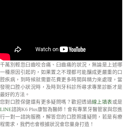
千萬別輕忽臼齒咬合痛、臼齒痛的狀況，無論是上述哪
一種原因引起的，如果置之不理都可能釀成更嚴重的口
腔疾病，到時候就需要花費更多時間與精力來處理，當
發現口腔小狀況時，及時到牙科診所尋求專業診斷才是
最好的方法。
您對口腔保健還有更多疑問嗎？歡迎透過
線上填表
或是
LINE
諮詢K6 Plus康智為醫師！會有專業牙醫管家與您進
行一對一諮詢服務，解答您的口腔照護疑問，若是有療
程需求，我們也會根據狀況會您量身打造！