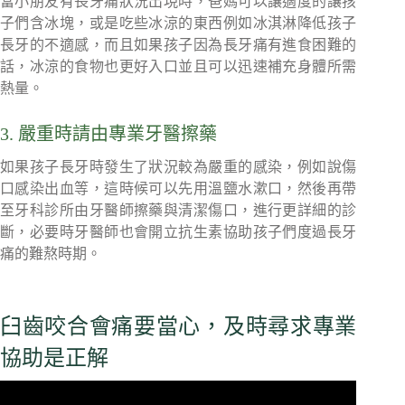
當小朋友有長牙痛狀況出現時，爸媽可以讓適度的讓孩
子們含冰塊，或是吃些冰涼的東西例如冰淇淋降低孩子
長牙的不適感，而且如果孩子因為長牙痛有進食困難的
話，冰涼的食物也更好入口並且可以迅速補充身體所需
熱量。
3. 嚴重時請由專業牙醫擦藥
如果孩子長牙時發生了狀況較為嚴重的感染，例如說傷
口感染出血等，這時候可以先用溫鹽水漱口，然後再帶
至牙科診所由牙醫師擦藥與清潔傷口，進行更詳細的診
斷，必要時牙醫師也會開立抗生素協助孩子們度過長牙
痛的難熬時期。
臼齒咬合會痛要當心，及時尋求專業
協助是正解