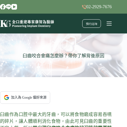
跳
02-2929-7676
至
主
預約諮詢
要
內
容
臼齒咬合會痛怎麼辦？帶你了解背後原因
加入為 Google 偏好來源
臼齒作為口腔中最大的牙齒，可以將食物磨成容易吞嚥
的碎片，讓人體順利消化食物，由此可見臼齒的重要性