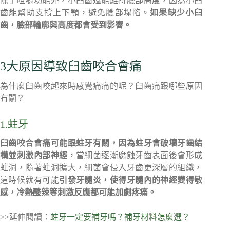
除了咀嚼功能外，小臼齒還能維持臉部高度，因為小臼
齒能幫助支撐上下顎，避免臉部塌陷。
如果缺少小臼
齒，臉部輪廓與高度都會受到影響。
3大原因導致臼齒咬合會痛
為什麼臼齒咬起來時感覺痛痛的呢？臼齒痛跟哪些原因
有關？
1.蛀牙
臼齒咬合會痛可能跟蛀牙有關，因為蛀牙會破壞牙齒結
構並刺激內部神經
，當細菌逐漸腐蝕牙齒表面後會形成
蛀洞，隨著蛀洞擴大，細菌會侵入牙齒更深層的組織，
這時候就有可能
引發牙髓炎，使得牙髓內的神經變得敏
感，冷熱酸辣等刺激反應都可能加劇疼痛。
>>延伸閱讀：
蛀牙一定要補牙嗎？補牙材料怎麼選？