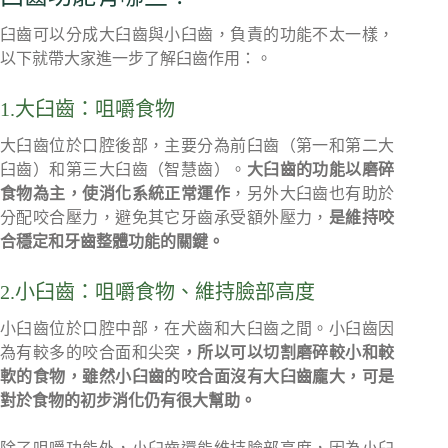
臼齒可以分成大臼齒與小臼齒，負責的功能不太一樣，
以下就帶大家進一步了解臼齒作用：。
1.大臼齒：咀嚼食物
大臼齒位於口腔後部，主要分為前臼齒（第一和第二大
臼齒）和第三大臼齒（智慧齒）。
大臼齒的功能以磨碎
食物為主，使消化系統正常運作
，另外大臼齒也有助於
分配咬合壓力，避免其它牙齒承受額外壓力，
是維持咬
合穩定和牙齒整體功能的關鍵。
2.小臼齒：咀嚼食物、維持臉部高度
小臼齒位於口腔中部，在犬齒和大臼齒之間。小臼齒因
為有較多的咬合面和尖突
，所以可以切割磨碎較小和較
軟的食物，雖然小臼齒的咬合面沒有大臼齒龐大，可是
對於食物的初步消化仍有很大幫助。