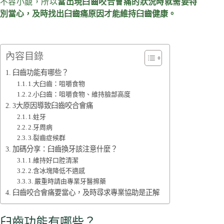
不容小覷，所以
當出現臼齒咬合會痛的狀況時就需要特
別當心，及時找出臼齒痛原因才能維持臼齒健康。
內容目錄
臼齒功能有哪些？
1.大臼齒：咀嚼食物
2.小臼齒：咀嚼食物、維持臉部高度
3大原因導致臼齒咬合會痛
1.蛀牙
2.牙周病
3.裂齒症候群
加碼分享：臼齒換牙該注意什麼？
1.維持好口腔清潔
2.含冰塊降低不適感
3. 嚴重時請由專業牙醫擦藥
臼齒咬合會痛要當心，及時尋求專業協助是正解
臼齒功能有哪些？