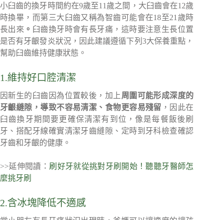
小臼齒的換牙時間約在9歲至11歲之間，大臼齒會在12歲
時換畢，而第三大臼齒又稱為智齒可能會在18至21歲時
長出來
。
臼齒換牙時會有長牙痛，這時要注意生長位置
是否有牙齦發炎狀況，因此建議遵循下列3大保養重點，
幫助臼齒維持健康狀態。
1.維持好口腔清潔
因新生的臼齒因為位置較後，加上
周圍可能形成深度的
牙齦縫隙，導致不容易清潔、食物更容易殘留
，因此在
臼齒換牙期間要更確保清潔有到位，像是每餐飯後刷
牙、搭配牙線確實清潔牙齒縫隙、定時到牙科檢查確認
牙齒和牙齦的健康。
>>延伸閱讀：
刷好牙就從挑對牙刷開始！聽聽牙醫師怎
麼挑牙刷
2.含冰塊降低不適感