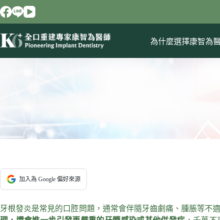
跳
至
主
要
為什麼選擇康智為
內
容
加入為 Google 偏好來源
牙根發炎是常見的口腔問題，通常會伴隨牙齒劇痛、腫脹等不