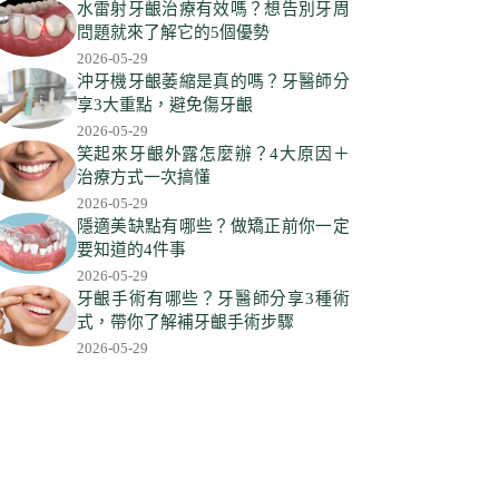
符
水雷射牙齦治療有效嗎？想告別牙周
合
問題就來了解它的5個優勢
條
2026-05-29
件
沖牙機牙齦萎縮是真的嗎？牙醫師分
享3大重點，避免傷牙齦
的
2026-05-29
結
笑起來牙齦外露怎麼辦？4大原因＋
果
治療方式一次搞懂
2026-05-29
隱適美缺點有哪些？做矯正前你一定
要知道的4件事
2026-05-29
牙齦手術有哪些？牙醫師分享3種術
式，帶你了解補牙齦手術步驟
2026-05-29