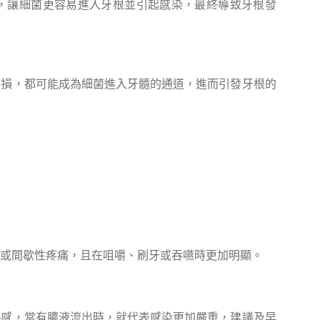
，讓細菌更容易進入牙根並引起感染，最終導致牙根發
磨損，都可能成為細菌進入牙髓的通道，進而引發牙根的
或間歇性疼痛，且在咀嚼、刷牙或吞嚥時更加明顯。
熱感，當有膿液流出時，就代表感染更加嚴重，建議及早