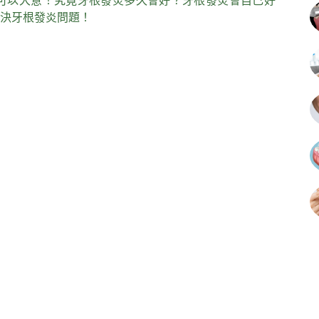
可以大意！究竟牙根發炎多久會好？牙根發炎會自己好
決牙根發炎問題！