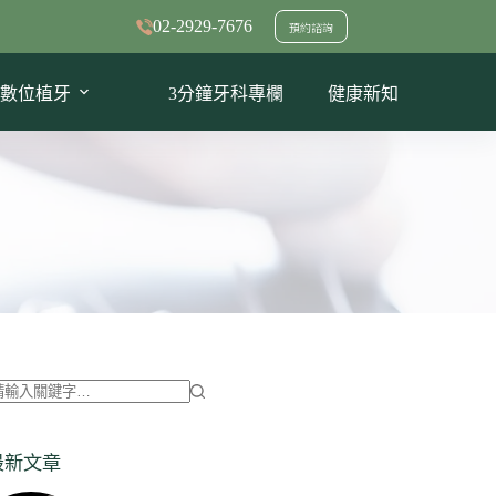
02-2929-7676
預約諮詢
數位植牙
3分鐘牙科專欄
健康新知
找
不
最新文章
到