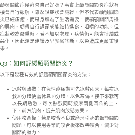
顳顎關節症候群會自己好嗎？事實上顳顎關節炎症狀有
機會自行緩解，雖然說症狀會減輕，但不代表顳顎關節
炎已經痊癒，而是身體為了生活需要，使顳顎關節周邊
的肌肉、韌帶自行調節成能維持進食、咀嚼的功能。但
症狀較為嚴重時，若不加以處理，病情仍可能會持續或
惡化，因此還是建議及早就醫診斷，以免造成更嚴重後
果。
Q3：如何舒緩顳顎關節炎？
以下是幾種有效的舒緩顳顎關節炎的方法：
冰敷與熱敷：在急性疼痛期可先冰敷兩天，每次冰
敷20分鐘便需休息10分鐘，以免凍傷。接下來就可
以長期熱敷，每次熱敷同時按摩兩側耳朵的上、
下、前方肌肉，提升肌肉放鬆效果。
使用咬合板：若是咬合不良或磨牙引起的顳顎關節
問題，可以使用專業的咬合板來改善咬合，減少對
關節的壓力。