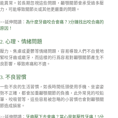
能異常。若長期忽視這些問題，顳顎關節會承受過多壓
力，可能導致關節炎或其他更嚴重的問題。
>>延伸閱讀：
為什麼牙齒咬合會痛？3分鐘找出咬合痛的
原因！
2. 心理、情緒問題
壓力、焦慮或憂鬱等情緒問題，容易導致人們不自覺地
緊咬牙齒或磨牙，而這樣的行爲容易對顳顎關節產生不
良影響，導致疼痛和不適。
3. 不良習慣
一些不良的生活習慣，如長時間低頭使用手機、坐姿姿
勢不正確，都會加重顳顎關節的負擔，此外常見的咬鉛
筆、咬吸管等，這些容易被忽略的小習慣也會對顳顎關
節造成損害。
>>延伸閱讀：
牙齒壓下去會痛？當心是氣壓性牙痛！5分