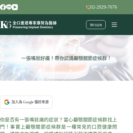
跳
02-2929-7676
至
主
預約諮詢
要
內
容
一張嘴就好痛！帶你認識顳顎關節症候群！
加入為 Google 偏好來源
你是否有一張嘴就痛的症狀？當心顳顎關節症候群找上
門！事實上顳顎關節症候群是一種常見的口腔健康問