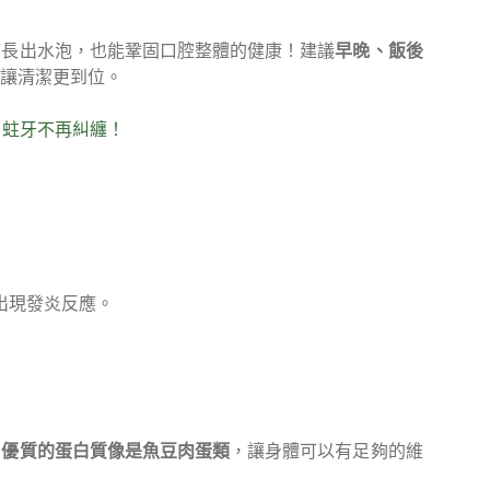
度長出水泡，也能鞏固口腔整體的健康！建議
早晚、飯後
讓清潔更到位。
，蛀牙不再糾纏！
出現發炎反應。
、優質的蛋白質像是魚豆肉蛋類
，讓身體可以有足夠的維