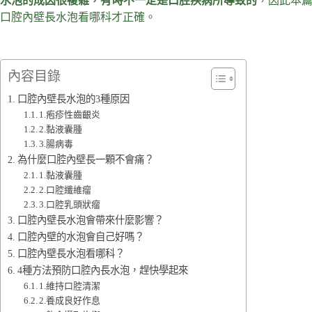
水泡的成因很複雜，有時不一定是口腔疾病所導致的
，因此本
口腔內壁長水泡看哪科才正確。
內容目錄
口腔內壁長水泡的3種原因
1.疱疹性齒齦炎
2.黏液囊腫
3.腸病毒
為什麼口腔內壁長一顆不會痛？
1.黏液囊腫
2.口腔纖維瘤
3.口腔乳頭狀瘤
口腔內壁長水泡會帶來什麼影響？
口腔內壁的水泡會自己好嗎？
口腔內壁長水泡看哪科？
4種方法預防口腔內長水泡，趕快學起來
1.維持口腔清潔
2.養成良好作息