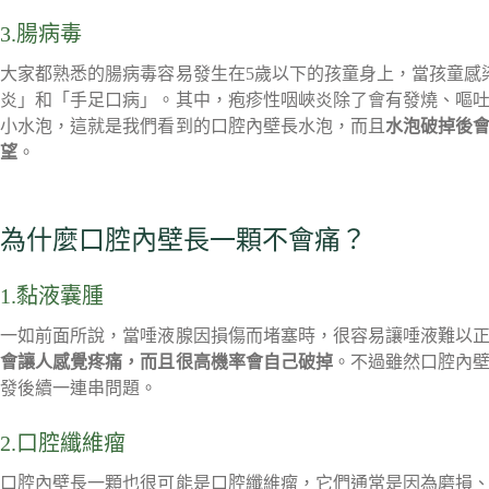
3.腸病毒
大家都熟悉的腸病毒容易發生在5歲以下的孩童身上，當孩童感
炎」和「手足口病」。其中，疱疹性咽峽炎除了會有發燒、嘔
小水泡，這就是我們看到的口腔內壁長水泡，而且
水泡破掉後
望
。
為什麼口腔內壁長一顆不會痛？
1.黏液囊腫
一如前面所說，當唾液腺因損傷而堵塞時，很容易讓唾液難以
會讓人感覺疼痛，而且很高機率會自己破掉
。不過雖然口腔內
發後續一連串問題。
2.口腔纖維瘤
口腔內壁長一顆也很可能是口腔纖維瘤，它們通常是因為磨損