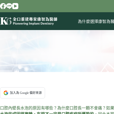
跳
至
主
要
為什麼選擇康智為
內
容
加入為 Google 偏好來源
口腔內壁長水泡的原因有哪些？為什麼口腔長一顆不會痛？如