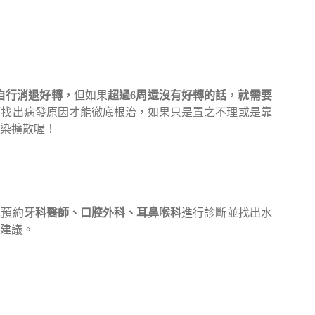
自行消退好轉，
但如果
超過6周還沒有好轉的話，就需要
師找出病發原因才能徹底根治，如果只是置之不理或是靠
染擴散喔！
先預約
牙科醫師、口腔外科、耳鼻喉科
進行診斷並找出水
建議。