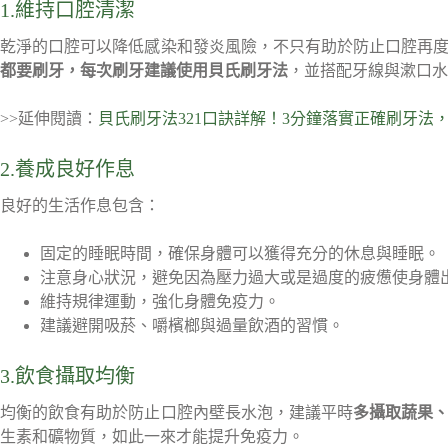
1.維持口腔清潔
乾淨的口腔可以降低感染和發炎風險，不只有助於防止口腔再
都要刷牙，每次刷牙建議使用貝氏刷牙法
，並搭配牙線與漱口水
>>延伸閱讀：
貝氏刷牙法321口訣詳解！3分鐘落實正確刷牙法
2.養成良好作息
良好的生活作息包含：
固定的睡眠時間，確保身體可以獲得充分的休息與睡眠。
注意身心狀況，避免因為壓力過大或是過度的疲憊使身體
維持規律運動，強化身體免疫力。
建議避開吸菸、嚼檳榔與過量飲酒的習慣。
3.飲食攝取均衡
均衡的飲食有助於防止口腔內壁長水泡，建議平時
多攝取蔬果
生素和礦物質，如此一來才能提升免疫力。