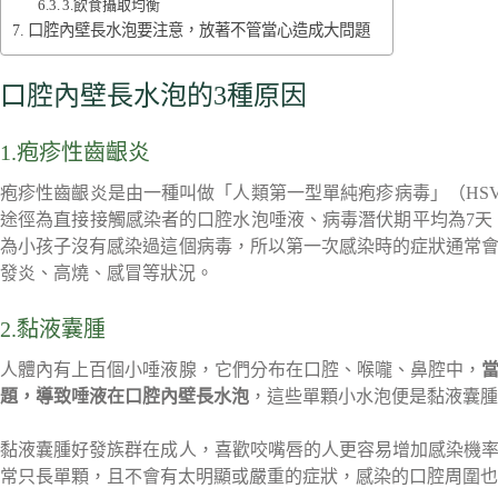
3.飲食攝取均衡
口腔內壁長水泡要注意，放著不管當心造成大問題
口腔內壁長水泡的3種原因
1.疱疹性齒齦炎
疱疹性齒齦炎是由一種叫做「人類第一型單純疱疹病毒」（HS
途徑為直接接觸感染者的口腔水泡唾液、病毒潛伏期平均為7天
為小孩子沒有感染過這個病毒，所以第一次感染時的症狀通常
發炎、高燒、感冒等狀況。
2.黏液囊腫
人體內有上百個小唾液腺，它們分布在口腔、喉嚨、鼻腔中，
題，導致唾液在口腔內壁長水泡
，這些單顆小水泡便是黏液囊腫
黏液囊腫好發族群在成人，喜歡咬嘴唇的人更容易增加感染機
常只長單顆，且不會有太明顯或嚴重的症狀，感染的口腔周圍也