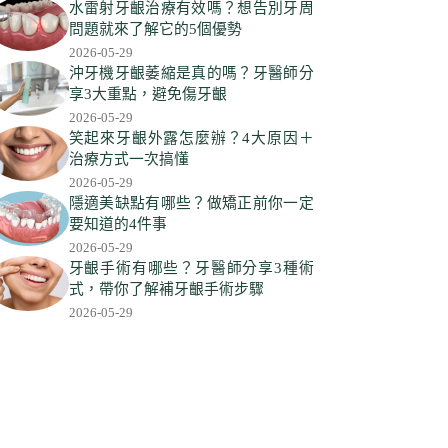
符
水雷射牙齦治療有效嗎？想告別牙周
合
問題就來了解它的5個優勢
條
2026-05-29
件
沖牙機牙齦萎縮是真的嗎？牙醫師分
享3大重點，避免傷牙齦
的
2026-05-29
結
笑起來牙齦外露怎麼辦？4大原因＋
果
治療方式一次搞懂
2026-05-29
隱適美缺點有哪些？做矯正前你一定
要知道的4件事
2026-05-29
牙齦手術有哪些？牙醫師分享3種術
式，帶你了解補牙齦手術步驟
2026-05-29