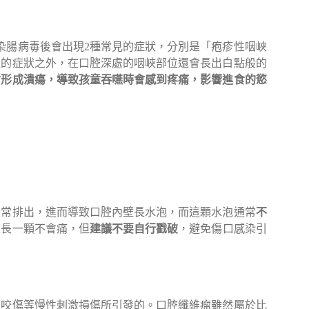
染腸病毒後會出現2種常見的症狀，分別是「疱疹性咽峽
吐的症狀之外，在口腔深處的咽峽部位還會長出白點般的
會形成潰瘍，導致孩童吞嚥時會感到疼痛，影響進食的慾
正常排出，進而導致口腔內壁長水泡，而這顆水泡通常
不
壁長一顆不會痛，但
建議不要自行戳破
，避免傷口感染引
、咬傷等慢性刺激損傷所引發的。口腔纖維瘤雖然屬於比