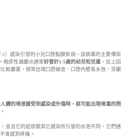
V-1）感染引發的小兒口腔黏膜疾病，該病毒的主要傳染
。疱疹性齒齦炎通常
好發於1-5歲的幼兒和兒童
，加上因
會比較嚴重，很常出現口腔破皮、口腔內壁長水泡、牙齦
當人體的唾液腺受到感染或外傷時，就可能出現堵塞的問
。
率，並且它的症狀跟其它感染所引發的水泡不同，它們通
不會感到疼痛。