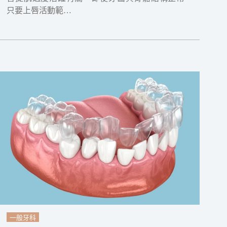
只要上唇活動範…
一般牙科