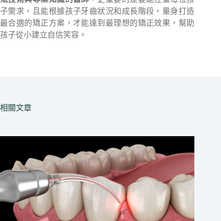
子需求，且能根據孩子牙齒狀況和成長階段，量身打造
最合適的矯正方案，才能達到最理想的矯正效果，幫助
孩子從小建立自信笑容。
相關文章