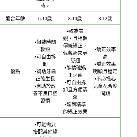
時。
適合年齡
6-10歲
8-10歲
8-12歲
▪️較為美
觀，且相較
▪️佩戴時間
傳統矯正，
較短
▪️矯正效率
佩戴起來更
▪️可自由拆
高
舒適
卸
▪️矯正效果
▪️能精確矯
優點
▪️幫助牙齒
明顯且穩定
正牙齒
正確生長
▪️不必擔心
▪️可自由拆
▪️有助於改
兒童配合度
卸且方便清
善不良口腔
問題
潔
習慣
▪️達到精準
的矯正效果
▪️可能需要
搭配其他矯