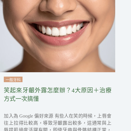
一般牙科
笑起來牙齦外露怎麼辦？4大原因＋治療
方式一次搞懂
加入為 Google 偏好來源 有些人在笑的時候，上唇會
往上拉得比較高，導致牙齦露出較多，這通常與上
唇提肌過度活躍有關，即使牙齒與骨骼結構正常，