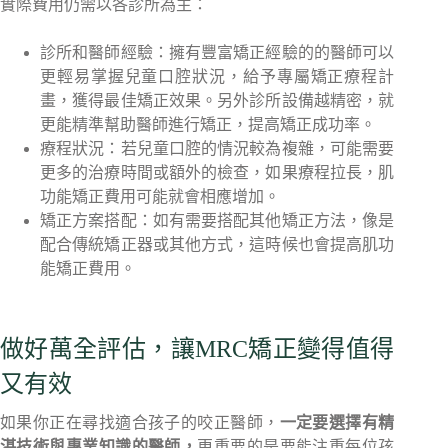
實際費用仍需以各診所為主：
診所和醫師經驗：擁有豐富矯正經驗的的醫師可以
更輕易掌握兒童口腔狀況，給予專屬矯正療程計
畫，獲得最佳矯正效果。另外診所設備越精密，就
更能精準幫助醫師進行矯正，提高矯正成功率。
療程狀況：若兒童口腔的情況較為複雜，可能需要
更多的治療時間或額外的檢查，如果療程拉長，肌
功能矯正費用可能就會相應增加。
矯正方案搭配：如有需要搭配其他矯正方法，像是
配合傳統矯正器或其他方式，這時候也會提高肌功
能矯正費用。
做好萬全評估，讓MRC矯正變得值得
又有效
如果你正在尋找適合孩子的咬正醫師，
一定要選擇有精
湛技術與專業知識的醫師，
更重要的是要能注重每位孩