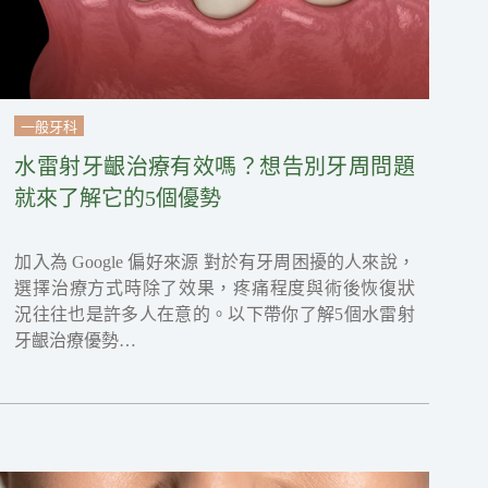
一般牙科
水雷射牙齦治療有效嗎？想告別牙周問題
就來了解它的5個優勢
加入為 Google 偏好來源 對於有牙周困擾的人來說，
選擇治療方式時除了效果，疼痛程度與術後恢復狀
況往往也是許多人在意的。以下帶你了解5個水雷射
牙齦治療優勢…