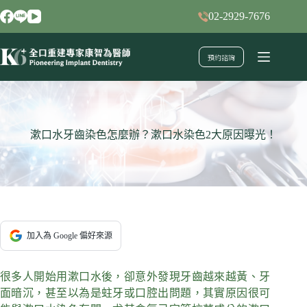
跳
02-2929-7676
至
主
預約諮詢
要
內
容
漱口水牙齒染色怎麼辦？漱口水染色2大原因曝光！
加入為 Google 偏好來源
很多人開始用漱口水後，卻意外發現牙齒越來越黃、牙
面暗沉，甚至以為是蛀牙或口腔出問題，其實原因很可