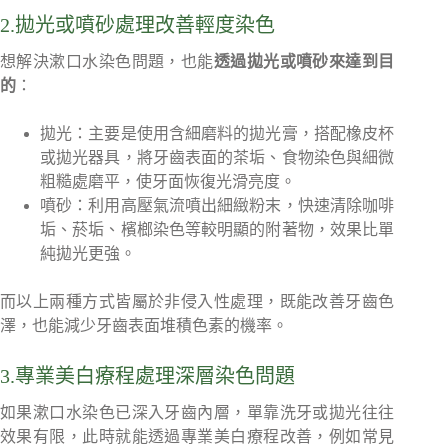
2.拋光或噴砂處理改善輕度染色
想解決漱口水染色問題，也能
透過拋光或噴砂來達到目
的
：
拋光：主要是使用含細磨料的拋光膏，搭配橡皮杯
或拋光器具，將牙齒表面的茶垢、食物染色與細微
粗糙處磨平，使牙面恢復光滑亮度。
噴砂：利用高壓氣流噴出細緻粉末，快速清除咖啡
垢、菸垢、檳榔染色等較明顯的附著物，效果比單
純拋光更強。
而以上兩種方式皆屬於非侵入性處理，既能改善牙齒色
澤，也能減少牙齒表面堆積色素的機率。
3.專業美白療程處理深層染色問題
如果漱口水染色已深入牙齒內層，單靠洗牙或拋光往往
效果有限，此時就能透過專業美白療程改善，例如常見