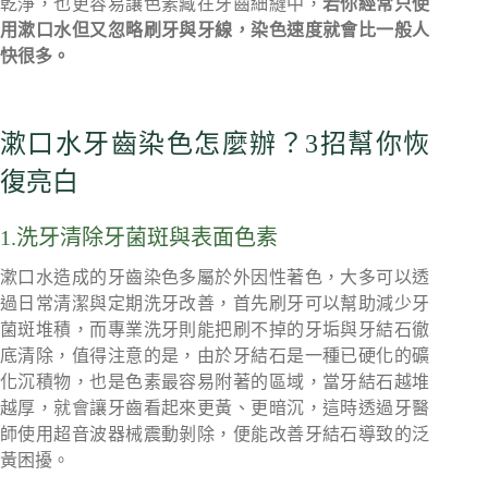
乾淨，也更容易讓色素藏在牙齒細縫中，
若你經常只使
用漱口水但又忽略刷牙與牙線，染色速度就會比一般人
快很多。
漱口水牙齒染色怎麼辦？3招幫你恢
復亮白
1.洗牙清除牙菌斑與表面色素
漱口水造成的牙齒染色多屬於外因性著色，大多可以透
過日常清潔與定期洗牙改善，首先刷牙可以幫助減少牙
菌斑堆積，而專業洗牙則能把刷不掉的牙垢與牙結石徹
底清除，值得注意的是，由於牙結石是一種已硬化的礦
化沉積物，也是色素最容易附著的區域，當牙結石越堆
越厚，就會讓牙齒看起來更黃、更暗沉，這時透過牙醫
師使用超音波器械震動剝除，便能改善牙結石導致的泛
黃困擾。