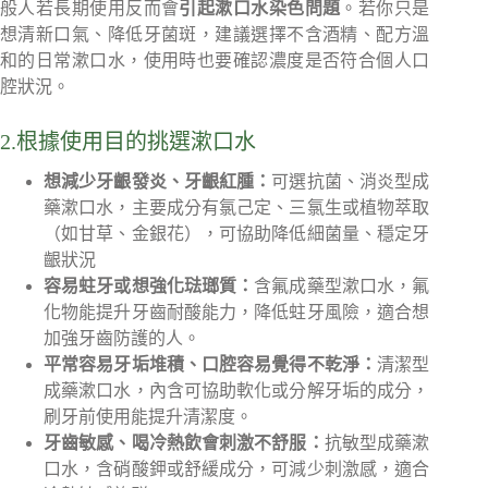
般人若長期使用反而會
引起漱口水染色問題
。若你只是
想清新口氣、降低牙菌斑，建議選擇不含酒精、配方溫
和的日常漱口水，使用時也要確認濃度是否符合個人口
腔狀況。
2.根據使用目的挑選漱口水
想減少牙齦發炎、牙齦紅腫：
可選抗菌、消炎型成
藥漱口水，主要成分有氯己定、三氯生或植物萃取
（如甘草、金銀花），可協助降低細菌量、穩定牙
齦狀況
容易蛀牙或想強化琺瑯質：
含氟成藥型漱口水，氟
化物能提升牙齒耐酸能力，降低蛀牙風險，適合想
加強牙齒防護的人。
平常容易牙垢堆積、口腔容易覺得不乾淨：
清潔型
成藥漱口水，內含可協助軟化或分解牙垢的成分，
刷牙前使用能提升清潔度。
牙齒敏感、喝冷熱飲會刺激不舒服：
抗敏型成藥漱
口水，含硝酸鉀或舒緩成分，可減少刺激感，適合