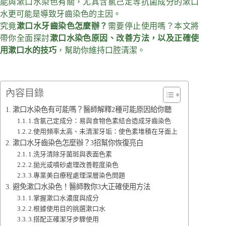
能與漱口水染色有關，尤其含氯己定等抗菌成分的漱口
水更可能是導致牙齒染色的主因。
究竟
漱口水牙齒染色怎麼辦？
需要停止使用嗎？本文將
帶你全面探討
漱口水染色原因、改善方法，以及正確使
用漱口水的技巧
，幫助你維持口腔清潔。
內容目錄
漱口水染色有可能嗎？醫師解釋2種可能原因給你聽
1.含氯己定成分：易與食物色素結合造成牙齒染色
2.使用頻率太高、未清潔牙垢：使色素堆積在牙面上
漱口水牙齒染色怎麼辦？3招幫你恢復亮白
1.洗牙清除牙菌斑與表面色素
2.拋光或噴砂處理改善輕度染色
3.專業美白療程處理深層染色問題
避免漱口水染色！醫師教你3大正確使用方法
1.掌握漱口水濃度與成分
2.根據使用目的挑選漱口水
3.搭配正確潔牙步驟使用