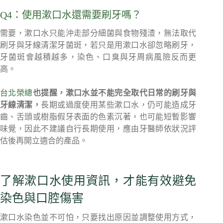
Q4：使用漱口水還需要刷牙嗎？
需要，漱口水只能沖走部分細菌與食物殘渣，無法取代
刷牙與牙線清潔牙菌斑，若只是用漱口水卻忽略刷牙，
牙菌斑會越積越多，染色、口臭與牙周病風險反而更
高。
台北榮總
也提醒，漱口水並不能完全取代日常的刷牙與
牙線清潔，
長期或過度使用某些漱口水，仍可能造成牙
齒、舌頭或樹脂假牙表面的色素沉著，也可能短暫影響
味覺，因此不建議自行長期使用，應由牙醫師依狀況評
估後再開立適合的產品。
了解漱口水使用資訊，才能有效避免
染色與口腔傷害
漱口水染色並不可怕，只要找出原因並調整使用方式，