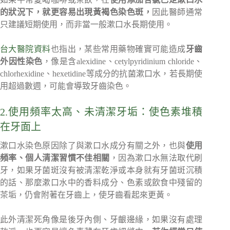
的狀況下，就更容易出現黃褐色染色斑，
因此醫師通常
只建議短期使用，而非當一般漱口水長期使用。
台大醫院資料
也指出，某些常用藥物確實可能造成
牙齒
外因性染色
，像是含alexidine、cetylpyridinium chloride、
chlorhexidine、hexetidine等成分的抗菌漱口水，若長期使
用超過數週，可能會導致牙齒染色。
2.使用頻率太高、未清潔牙垢：使色素堆積
在牙面上
漱口水染色原因除了與漱口水成分有關之外，也與
使用
頻率、個人清潔習慣不佳相關
，因為漱口水無法取代刷
牙，如果牙菌斑沒有被清潔乾淨或本身就有牙菌斑沉積
的話、那麼漱口水中的香料成分、色素或飲食中殘留的
茶垢，仍會附著在牙齒上，使牙齒看起來更黃。
此外清潔死角像是後牙內側、牙齦邊緣，如果沒有處理