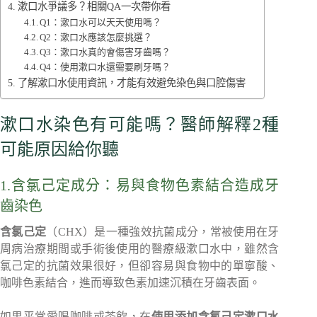
漱口水爭議多？相關QA一次帶你看
Q1：漱口水可以天天使用嗎？
Q2：漱口水應該怎麼挑選？
Q3：漱口水真的會傷害牙齒嗎？
Q4：使用漱口水還需要刷牙嗎？
了解漱口水使用資訊，才能有效避免染色與口腔傷害
漱口水染色有可能嗎？醫師解釋2種
可能原因給你聽
1.含氯己定成分：易與食物色素結合造成牙
齒染色
含氯己定
（CHX）是一種強效抗菌成分，常被使用在牙
周病治療期間或手術後使用的醫療級漱口水中，雖然含
氯己定的抗菌效果很好，但卻容易與食物中的單寧酸、
咖啡色素結合，進而導致色素加速沉積在牙齒表面。
如果平常愛喝咖啡或茶飲，在
使用添加含氯己定漱口水