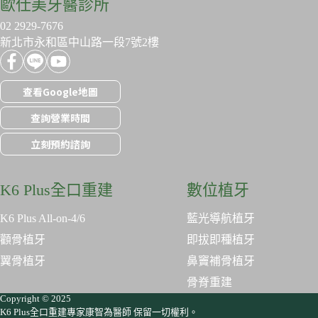
歐仕美牙醫診所
02 2929-7676
新北市永和區中山路一段7號2樓
查看Google地圖
查詢營業時間
立刻預約諮詢
K6 Plus全口重建
數位植牙
K6 Plus All-on-4/6
藍光導航植牙
顴骨植牙
即拔即種植牙
翼骨植牙
鼻竇補骨植牙
骨脊重建
Copyright © 2025
K6 Plus全口重建專家康智為醫師 保留一切權利。