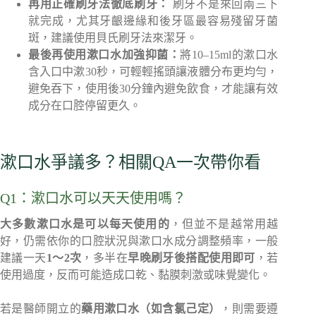
再用正確刷牙法徹底刷牙：
刷牙不是來回兩三下
就完成，尤其牙齦邊緣和後牙區最容易殘留牙菌
斑，建議使用貝氏刷牙法來潔牙。
最後再使用漱口水加強抑菌：
將10–15ml的漱口水
含入口中漱30秒，可輕輕搖頭讓液體分布更均勻，
避免吞下，使用後30分鐘內避免飲食，才能讓有效
成分在口腔停留更久。
漱口水爭議多？相關QA一次帶你看
Q1：漱口水可以天天使用嗎？
大多數漱口水是可以每天使用的
，但並不是越常用越
好，仍需依你的口腔狀況與漱口水成分調整頻率，一般
建議一天
1～2次
，多半在
早晚刷牙後搭配使用即可
，若
使用過度，反而可能造成口乾、黏膜刺激或味覺變化。
若是醫師開立的
藥用漱口水（如含氯己定）
，則需要遵