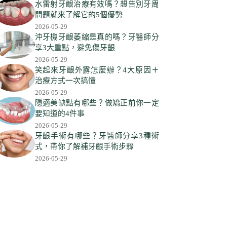
符
水雷射牙齦治療有效嗎？想告別牙周
合
問題就來了解它的5個優勢
條
2026-05-29
件
沖牙機牙齦萎縮是真的嗎？牙醫師分
享3大重點，避免傷牙齦
的
2026-05-29
結
笑起來牙齦外露怎麼辦？4大原因＋
果
治療方式一次搞懂
2026-05-29
隱適美缺點有哪些？做矯正前你一定
要知道的4件事
2026-05-29
牙齦手術有哪些？牙醫師分享3種術
式，帶你了解補牙齦手術步驟
2026-05-29