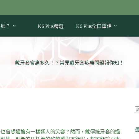
醫師？
K6 Plus精選
K6 Plus全口重建
戴牙套會痛多久！？常見戴牙套疼痛問題報你知！
否也曾想過擁有一樣迷人的笑容？然而，戴傳統牙套的過