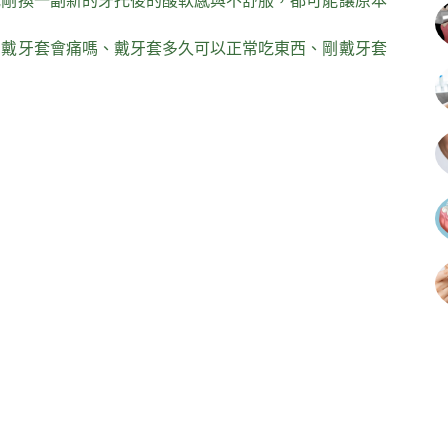
或剛換一副新的牙托後的酸軟感與不舒服，都可能讓原本
如戴牙套會痛嗎、戴牙套多久可以正常吃東西、剛戴牙套