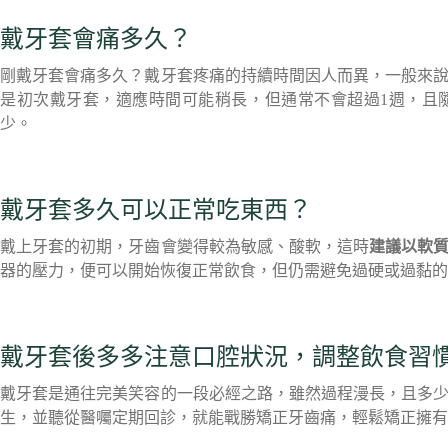
戴牙套會痛多久？
剛戴牙套會痛多久？戴牙套疼痛的持續時間因人而異，一般來
是初次戴牙套，適應時間可能稍長，但通常不會超過1週，且
少。
戴牙套多久可以正常吃東西？
戴上牙套的初期，牙齒會變得較為敏感、酸軟，這時
建議以軟
器的壓力，便可以開始恢復正常飲食，但仍需避免過硬或過黏的
戴牙套後多多注意口腔狀況，調整飲食習
戴牙套是通往完美笑容的一段必經之路，雖然過程漫長，且多
生，並聽從醫囑定期回診，就能戰勝矯正牙齒痛，輕鬆矯正擁有