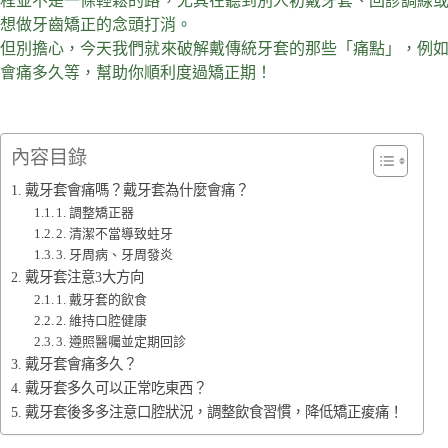
程並不是一條輕鬆的路，尤其在聽到別人初戴牙套、回診調線
想做牙齒矯正的念頭打消。
但別擔心，今天我們就來破解戴傳統牙套的那些「痛點」，例
會痛多久等，幫助你順利度過矯正期！
內容目錄
戴牙套會痛嗎？戴牙套為什麼會痛？
1. 調整矯正器
2. 清潔不當導致蛀牙
3. 牙周病、牙周發炎
戴牙套注意3大方向
1. 戴牙套的飲食
2. 維持口腔健康
3. 遵照醫囑並定期回診
戴牙套會痛多久？
戴牙套多久可以正常吃東西？
戴牙套後多多注意口腔狀況，調整飲食習慣，降低矯正痠痛！