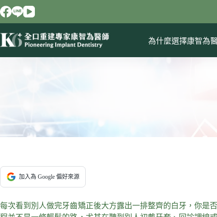
跳
至
主
要
為什麼選擇康智為
內
容
加入為 Google 偏好來源
每次看到別人做完牙齒矯正後大方露出一排整齊的白牙，你是