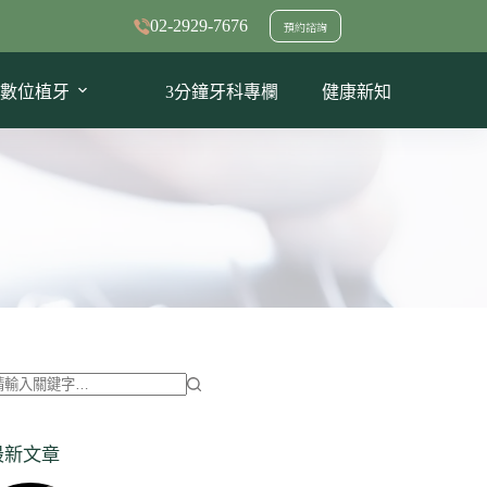
02-2929-7676
預約諮詢
數位植牙
3分鐘牙科專欄
健康新知
找
不
最新文章
到