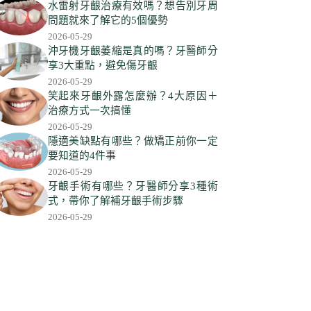
符
水雷射牙齦治療有效嗎？想告別牙周
合
問題就來了解它的5個優勢
條
2026-05-29
件
沖牙機牙齦萎縮是真的嗎？牙醫師分
享3大重點，避免傷牙齦
的
2026-05-29
結
笑起來牙齦外露怎麼辦？4大原因＋
果
治療方式一次搞懂
2026-05-29
隱適美缺點有哪些？做矯正前你一定
要知道的4件事
2026-05-29
牙齦手術有哪些？牙醫師分享3種術
式，帶你了解補牙齦手術步驟
2026-05-29