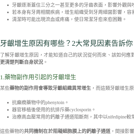
牙齦逐漸蓋住三分之一甚至更多的牙齒表面，影響外觀與
若本身有牙周相關疾病，增生組織受到牙周細菌影響，容
清潔時可能出現流血或疼痛，使日常潔牙愈來愈困難。
牙齦增生原因有哪些？2大常見因素告訴你
了解牙齦增生原因，才能知道自己的狀況從何而來、該如何應
更清楚判斷自身狀況
。
1.藥物副作用引起的牙齦增生
某些
藥物的副作用會導致牙齦組織異常增生
，而這類牙齦增生原
抗癲癇藥物中的phenytoin。
器官移植後使用的抗排斥藥cyclosporin。
治療高血壓常用的鈣離子通道阻斷劑，其中以nifedipine
這些藥物的
共同機制在於阻礙細胞膜上的鈣離子通道
，間接影