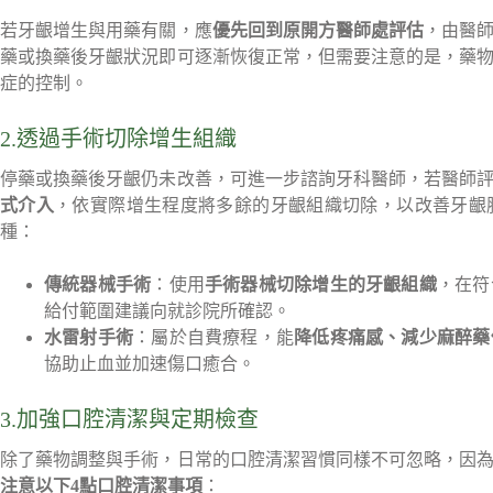
若牙齦增生與用藥有關，應
優先回到原開方醫師處評估
，由醫
藥或換藥後牙齦狀況即可逐漸恢復正常，但需要注意的是，藥
症的控制。
2.透過手術切除增生組織
停藥或換藥後牙齦仍未改善，可進一步諮詢牙科醫師，若醫師
式介入
，依實際增生程度將多餘的牙齦組織切除，以改善牙齦
種：
傳統器械手術
：使用
手術器械切除增生的牙齦組織
，在符
給付範圍建議向就診院所確認。
水雷射手術
：屬於自費療程，能
降低疼痛感、減少麻醉藥
協助止血並加速傷口癒合。
3.加強口腔清潔與定期檢查
除了藥物調整與手術，日常的口腔清潔習慣同樣不可忽略，因
注意以下4點口腔清潔事項
：