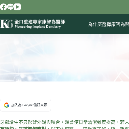
跳
至
主
要
為什麼選擇康智為
內
容
加入為 Google 偏好來源
牙齦增生不只影響外觀與咬合，還會使日常清潔難度提高，若