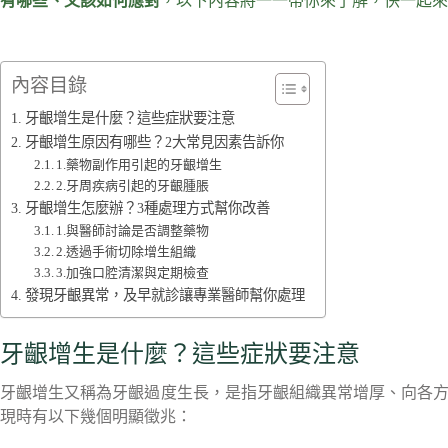
有哪些、又該如何應對
，以下內容將一一帶你來了解，快一起來
內容目錄
牙齦增生是什麼？這些症狀要注意
牙齦增生原因有哪些？2大常見因素告訴你
1.藥物副作用引起的牙齦增生
2.牙周疾病引起的牙齦腫脹
牙齦增生怎麼辦？3種處理方式幫你改善
1.與醫師討論是否調整藥物
2.透過手術切除增生組織
3.加強口腔清潔與定期檢查
發現牙齦異常，及早就診讓專業醫師幫你處理
牙齦增生是什麼？這些症狀要注意
牙齦增生又稱為牙齦過度生長，是指牙齦組織異常增厚、向各
現時有以下幾個明顯徵兆：