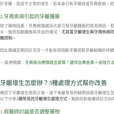
於牙齦，造成不正常的增生，若本身已有牙菌斑或牙周疾病，症
2.牙周疾病引起的牙齦腫脹
除了藥物因素，牙周細菌感染也是引發牙齦腫脹的常見原因，
炎，進而加劇腫脹與流血的情況，
尤其當牙齦增生與牙周疾病
難控制
。
因此建議定期回診洗牙，才能有效阻斷牙菌斑對牙齦組織的持續
>>延伸閱讀：
牙周病治療價錢怎麼算？健保自費差異＋省錢方
牙齦增生怎麼辦？3種處理方式幫你改善
確認了牙齦增生原因之後，接下來最常見的疑問就是牙齦增生
以下分享
3種常見的牙齦增生處理方式
，幫助你對後續就診方向
1.與醫師討論是否調整藥物