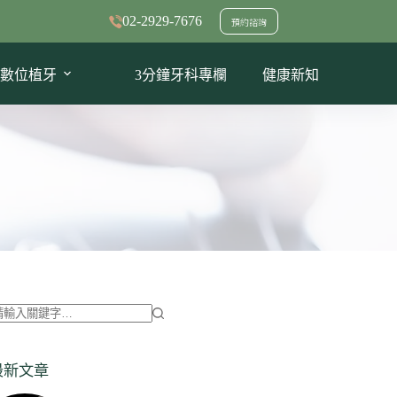
02-2929-7676
預約諮詢
數位植牙
3分鐘牙科專欄
健康新知
找
不
最新文章
到