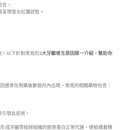
咬合。
易呈現發炎紅腫狀態。
對！以下針對常見的
2大牙齦增生原因逐一介紹，幫助你
因通常在用藥後數個月內出現。常見的相關藥物包含：
較常引發此症狀。
響形成牙齦等結締組織的膠原蛋白正常代謝，使組織蓄積