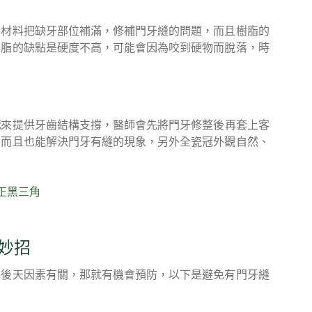
脂材料把缺牙部位補滿，修補門牙縫的問題，而且樹脂的
樹脂的缺點是硬度不高，可能會因為咬到硬物而脫落，時
冠
來提供牙齒結構支撐，醫師會先將門牙修整後再套上客
，而且也能解決門牙有縫的現象，另外全瓷冠外觀自然、
正黑三角
妙招
與後天因素有關，那就有機會預防，以下是避免有門牙縫