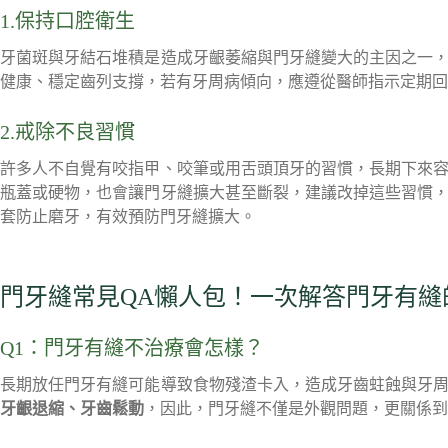
1.保持口腔衛生
牙菌斑與牙結石堆積是造成牙齦萎縮與門牙縫變大的主因之一
健康、穩定齒列支撐，若有牙周病傾向，應遵從醫師指示定期回
2.戒除不良習慣
許多人不自覺有咬指甲、咬筆或用舌頭頂牙的習慣，長期下來
瓶蓋或硬物，也會讓門牙縫擴大甚至斷裂，建議改掉這些習慣
套防止磨牙，有效預防門牙縫擴大。
門牙縫常見QA懶人包！一次解答門牙有縫
Q1：門牙有縫不治療會怎樣？
長期放任門牙有縫可能導致食物殘渣卡入，造成牙齒蛀蝕與牙
牙齦退縮、牙齒鬆動
，因此，門牙縫不僅是外觀問題，更關係到