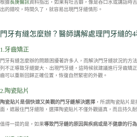
根據
長庚醫訊
資料指出，如果有吐舌癖，像是吞口水或講話時
出的錯咬，時間久了，就容易出現門牙縫情形。
門牙有縫怎麼辦？醫師講解處理門牙縫的4
1.牙齒矯正
門牙有縫怎麼辦的問題困擾著許多人，而解決門牙縫狀況的方
列不正導致牙縫變大、出現門牙縫，這時候就建議進行牙齒矯
齒可以重新回歸正確位置，恢復自然緊密的外觀。
2.陶瓷貼片
陶瓷貼片是個快速又美觀的門牙縫解決選擇
，所謂陶瓷貼片是
面，遮蔽住門牙縫隙，選擇陶瓷貼片不僅外觀逼真，而且持久耐
值得一提的是，如果
導致門牙縫的原因與疾病或是不健康的行為