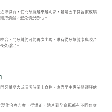
會逐漸減弱，使門牙縫越來越明顯，若是因不良習慣或矯
維持清潔，避免情況惡化。
誤咬合，門牙縫仍可能再次出現，唯有從牙齦健康與咬合
長久穩定。
顧
現門牙縫變大或清潔時常卡食物，應盡早由專業醫師評估
狀況客製化治療方案，從矯正、貼片到全瓷冠都有不同適應