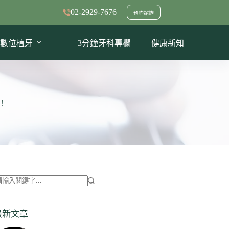
02-2929-7676
預約諮詢
數位植牙
3分鐘牙科專欄
健康新知
！
找
不
最新文章
到