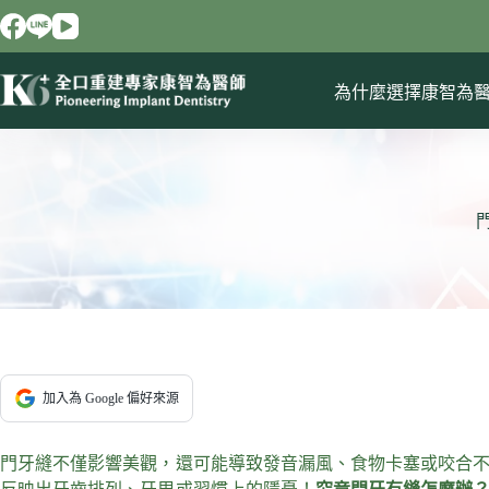
跳
至
主
要
為什麼選擇康智為
內
容
加入為 Google 偏好來源
門牙縫不僅影響美觀，還可能導致發音漏風、食物卡塞或咬合