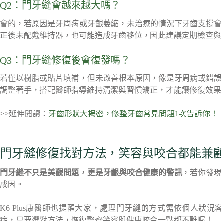
Q2：門牙縫會越來越大嗎？
會的，若原因是牙周病或牙齦萎縮，未治療的情況下牙齒支撐
正後未配戴維持器，也可能造成牙齒移位，因此建議定期檢查與
Q3：門牙縫修復後會復發嗎？
若僅以樹脂或貼片填補，但未改善根本原因，像是牙周病或錯
調整著手，搭配醫師指導維持清潔與習慣矯正，才能讓修復效果
>>延伸閱讀：
牙齒形狀大揭密，修整牙齒常見問題1次告訴你！
門牙縫修復找對方法，笑容與咬合都能兼
門牙縫不只是美觀問題，更是牙齦與咬合健康的警訊
，若你發
成因。
K6 Plus康醫師也提醒大家，處理門牙縫的方式需依個人
症，只要選對方法，恢復整齊笑容與健康咬合一點都不難喔！