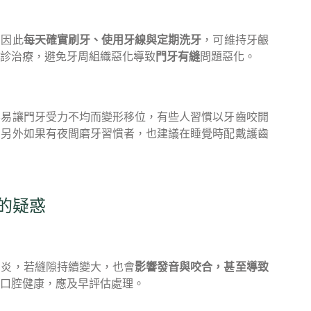
，因此
每天確實刷牙、使用牙線與定期洗牙
，可維持牙齦
診治療，避免牙周組織惡化導致
門牙有縫
問題惡化。
容易讓門牙受力不均而變形移位，有些人習慣以牙齒咬開
，另外如果有夜間磨牙習慣者，也建議在睡覺時配戴護齒
的疑惑
周炎，若縫隙持續變大，也會
影響發音與咬合，甚至導致
口腔健康，應及早評估處理。