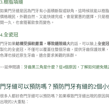
3.樹脂填縫
如果門牙縫是因為門牙有小面積斷裂或缺角，這時候就能以樹
價格親民，外觀自然、又能快速完成，會是實惠的選擇，只是
間一久，也會隨著飲食而變色。
4.全瓷冠
門牙如果
結構受損較嚴重，導致縫隙過大
的話，可以裝上
全瓷
製化的全瓷冠，不僅可以覆蓋住整個牙齒，提供牙齒保護效果
色澤也接近原生牙齒，適合要求美觀的族群。
>>延伸閱讀：
牙齒黑三角是什麼？從4個原因，了解如何避免矯
門牙縫可以預防嗎？預防門牙有縫的2個小
很多人都好奇門牙縫可以預防嗎？如果導致門牙縫出現的原因
出現的2大重點：