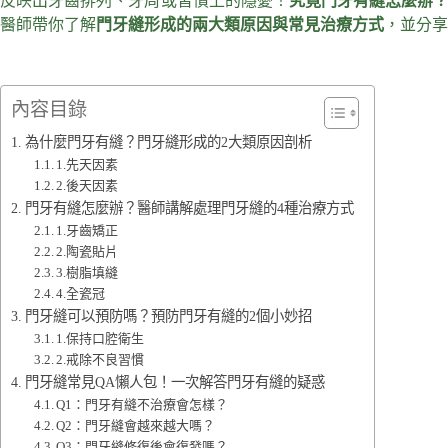
反映出牙齒排列、牙周或習慣上的隱憂！
究竟門牙有縫怎麼辦
醫師帶你了解
門牙縫形成的兩大類原因與常見治療方式
，並分享
內容目錄
為什麼門牙有縫？門牙縫形成的2大類原因剖析
1.先天因素
2.後天因素
門牙有縫怎麼辦？醫師講解處理門牙縫的4種治療方式
1.牙齒矯正
2.陶瓷貼片
3.樹脂填縫
4.全瓷冠
門牙縫可以預防嗎？預防門牙有縫的2個小妙招
1.保持口腔衛生
2.戒除不良習慣
門牙縫常見QA懶人包！一次解答門牙有縫的疑惑
Q1：門牙有縫不治療會怎樣？
Q2：門牙縫會越來越大嗎？
Q3：門牙縫修復後會復發嗎？