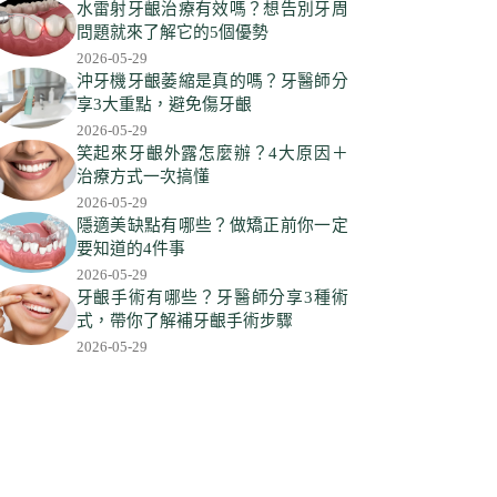
符
水雷射牙齦治療有效嗎？想告別牙周
合
問題就來了解它的5個優勢
條
2026-05-29
件
沖牙機牙齦萎縮是真的嗎？牙醫師分
享3大重點，避免傷牙齦
的
2026-05-29
結
笑起來牙齦外露怎麼辦？4大原因＋
果
治療方式一次搞懂
2026-05-29
隱適美缺點有哪些？做矯正前你一定
要知道的4件事
2026-05-29
牙齦手術有哪些？牙醫師分享3種術
式，帶你了解補牙齦手術步驟
2026-05-29