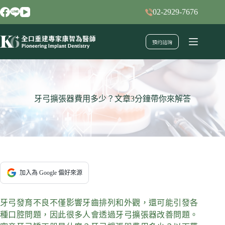
跳
02-2929-7676
至
主
預約諮詢
要
內
容
牙弓擴張器費用多少？文章3分鐘帶你來解答
加入為 Google 偏好來源
牙弓發育不良不僅影響牙齒排列和外觀，還可能引發各
種口腔問題，因此很多人會透過牙弓擴張器改善問題。