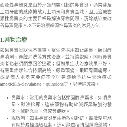
齒源性鼻竇炎是由於牙齒問題引起的鼻竇炎，通常涉及
上顎牙齒的感染擴散到上顎骨和鼻竇區域，因此治療齒
源性鼻竇炎的主要目標是解決牙齒問題、清除感染並改
善鼻竇健康。以下是治療齒源性鼻竇炎的常見方法：
1.藥物治療
如果鼻竇炎狀況不嚴重，醫生會採用如止痛藥、類固醇
鼻噴劑、鼻腔沖洗等方式治療，並持續觀察，同時鼻竇
炎者也必須願意回診追蹤；但如果症狀治療效果不好、
有嚴重症狀包含持續高燒、嚴重頭痛、眼眶周圍痛等，
或是病人本身有免疫不全則建議給予抗生素治療如
amoxicillin-clavulanate、quinolone等，以清除感染。
鼻藥水：常用的鼻藥水包括類固醇鼻藥水，如噴鼻
星、默沙松等，這些藥物有助於減輕鼻黏膜的發
炎，減輕充血、流感等症狀。
脫敏劑：如果鼻竇炎是由過敏引起的，脫敏劑可能
有助於減輕過敏症狀，這可能包括抗組織胺藥物，