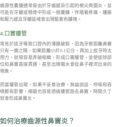
齒源性囊腫通常是由於牙齒感染引起的根尖周圍炎，並
可能在牙齦或顎骨中形成一個囊腫，伴隨著疼痛、腫脹
和壓力感且牙齦區域會出現藍紫色腫塊。
4.口竇瘻管
常見於拔牙導致口腔內的薄膜破裂，因為牙根距離鼻竇
只有一牆之隔，如果距離小於0.1公分，再加上拔牙時太
用力，就很容易弄破組織，形成口竇瘻管，並使拔除部
位和鼻竇直接貫通，甚至出現喝水會從鼻子裡流出來的
現象。
而當瘻管出現，如果不妥善治療，無論說話、呼吸和吞
嚥都有影響，細菌也容易透過瘻管跑去鼻竇，時間久了
就會形成鼻竇炎。
如何治療齒源性鼻竇炎？