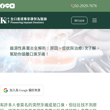
跳
02-2929-7676
至
主
預約諮詢
要
內
容
齒源性鼻竇炎全解析：原因、症狀與治療1次了解，
幫助你遠離口臭牙痛！
加入為 Google 偏好來源
有許多人會莫名的突然牙痛或是口臭，但往往找不到原