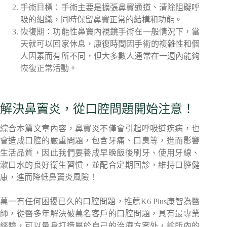
手術目標：手術主要是擴張鼻竇通道、清除阻礙呼
吸的組織，同時保留鼻竇正常的結構和功能。
恢復期：功能性鼻竇內視鏡手術在一般情況下，當
天就可以回家休息，康復時間因手術的複雜性和個
人因素而有所不同，但大多數人通常在一週內能夠
恢復正常活動。
解決鼻竇炎，從口腔問題開始注意！
綜合本篇文章內容，鼻竇炎不僅會引起呼吸道疾病，也
會造成口腔的嚴重問題，包含牙痛、口臭等，進而影響
生活品質，因此我們要養成早晚飯後刷牙、使用牙線、
漱口水的良好衛生習慣，並配合定期回診，維持口腔健
康，進而降低鼻竇炎風險！
萬一有任何困擾已久的口腔問題，推薦K6 Plus康智為醫
師，從醫多年解決破萬名客戶的口腔問題，具有最專業
經驗，可以量身打造屬於自己的治療方案外，診所內的