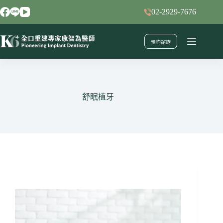
跳
02-2929-7676
至
主
預約諮詢
要
內
容
舒眠植牙