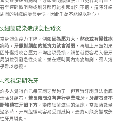
當炎症快速加劇時，牙齦會明顯腫脹並且更容易出血，
甚至連輕微咀嚼或刷牙都可能引起劇烈不適，這時牙齒
周圍的組織破壞會更快，因此千萬不能掉以輕心。
3.細菌感染造成急性發炎
當身體免疫力下降，例如
因為壓力大、熬夜或有慢性疾
病時，牙齦對細菌的抵抗力就會減弱
，再加上牙齒如果
因外傷或咬合壓力不均出現受損，細菌就更容易入侵牙
周膜並引發急性炎症，並在短時間內疼痛加劇，讓人幾
乎難以忽視。
4.忽視定期洗牙
許多人覺得自己每天刷牙就夠了，但其實牙刷無法徹底
清除牙結石，
若長時間沒有進行專業洗牙，牙結石會不
斷堆積在牙齦下方
，變成細菌滋生的溫床，當細菌數量
過多時，牙周組織就容易受到感染，最終可能演變成急
性牙周膜炎。