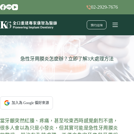
跳
02-2929-7676
至
主
預約諮詢
要
內
容
急性牙周膜炎怎麼辦？立即了解3大處理方法
加入為 Google 偏好來源
當牙齦突然紅腫、疼痛，甚至咬東西時感覺劇烈不適，
很多人會以為只是小發炎，但其實可能是急性牙周膜炎