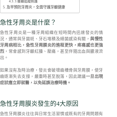
3.後續追蹤照護
及早預防牙周炎，全面守護牙齦健康
急性牙周炎是什麼？
急性牙周炎是一種牙周組織在短時間內迅速發炎的情
況，通常與牙菌斑、牙石堆積及細菌感染有關，
與慢性
牙周病相比，急性牙周膜炎的進程更快，疼痛感也更強
烈
，常會感到牙齦紅腫、壓痛，甚至伴隨出血與膿液流
出。
如果沒有及時治療，發炎會破壞齒槽骨與牙周膜，使牙
齒逐漸失去支撐，嚴重時甚至脫落，因此建議
一旦出現
症狀應立即就醫，以免延誤治療時機。
急性牙周膜炎發生的4大原因
急性牙周膜炎往往與日常生活習慣或既有的牙周問題有