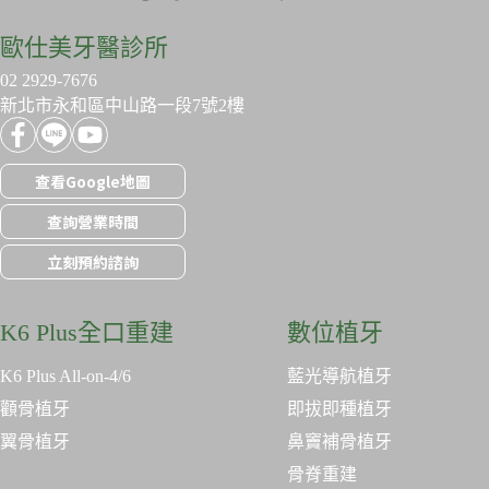
歐仕美牙醫診所
02 2929-7676
新北市永和區中山路一段7號2樓
查看Google地圖
查詢營業時間
立刻預約諮詢
K6 Plus全口重建
數位植牙
K6 Plus All-on-4/6
藍光導航植牙
顴骨植牙
即拔即種植牙
翼骨植牙
鼻竇補骨植牙
骨脊重建