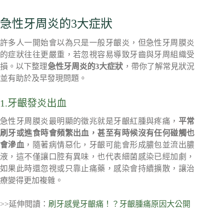
急性牙周炎的3大症狀
許多人一開始會以為只是一般牙齦炎，但急性牙周膜炎
的症狀往往更嚴重，若忽視容易導致牙齒與牙周組織受
損。以下整理
急性牙周炎的3大症狀
，帶你了解常見狀況
並有助於及早發現問題。
1.牙齦發炎出血
急性牙周膜炎最明顯的徵兆就是牙齦紅腫與疼痛，
平常
刷牙或進食時會頻繁出血，甚至有時候沒有任何碰觸也
會滲血
，隨著病情惡化，牙齦可能會形成膿包並流出膿
液，這不僅讓口腔有異味，也代表細菌感染已經加劇，
如果此時還忽視或只靠止痛藥，感染會持續擴散，讓治
療變得更加複雜。
>>延伸閱讀：
刷牙感覺牙齦痛！？牙齦腫痛原因大公開