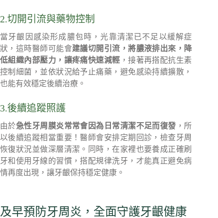
2.切開引流與藥物控制
當牙齦因感染形成膿包時，光靠清潔已不足以緩解症
狀，這時醫師可能會
建議切開引流，將膿液排出來，降
低組織內部壓力，讓疼痛快速減輕
，接著再搭配抗生素
控制細菌，並依狀況給予止痛藥，避免感染持續擴散，
也能有效穩定後續治療。
3.後續追蹤照護
由於
急性牙周膜炎常常會因為日常清潔不足而復發
，所
以後續追蹤相當重要！醫師會安排定期回診，檢查牙周
恢復狀況並做深層清潔。同時，在家裡也要養成正確刷
牙和使用牙線的習慣，搭配規律洗牙，才能真正避免病
情再度出現，讓牙齦保持穩定健康。
及早預防牙周炎，全面守護牙齦健康