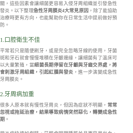
關，這些因素會讓細菌更容易入侵牙周組織並引發急性
發炎。以下整理
急性牙周膜炎4大常見原因
，除了能協助
治療時更有方向，也能幫助你在日常生活中提前做好預
防。
1.口腔衛生不佳
平常若只是隨便刷牙，或是完全忽略牙線的使用，牙菌
斑和牙石就會慢慢堆積在牙齦邊緣，讓細菌有了溫床可
以大量繁殖，當
細菌長期停留在牙齦與牙齒交界處，將
會刺激牙周組織，引起紅腫與發炎
，進一步演變成急性
牙周膜炎。
2.牙周病加重
很多人原本就有慢性牙周炎，但因為症狀不明顯，
常常
忽視或拖延治療，結果導致病情突然惡化，轉變成急性
期
。