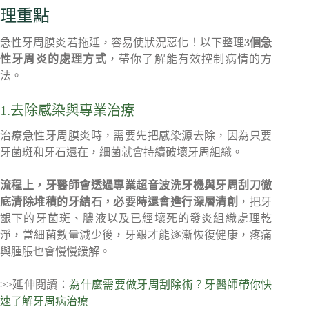
理重點
急性牙周膜炎若拖延，容易使狀況惡化！以下整理
3個急
性牙周炎的處理方式
，帶你了解能有效控制病情的方
法。
1.去除感染與專業治療
治療急性牙周膜炎時，需要先把感染源去除，因為只要
牙菌斑和牙石還在，細菌就會持續破壞牙周組織。
流程上，牙醫師會透過專業
超音波洗牙機與牙周刮刀
徹
底清除堆積的牙結石，必要時還會進行深層清創
，把牙
齦下的牙菌斑、膿液以及已經壞死的發炎組織處理乾
淨，當細菌數量減少後，牙齦才能逐漸恢復健康，疼痛
與腫脹也會慢慢緩解。
>>延伸閱讀：
為什麼需要做牙周刮除術？牙醫師帶你快
速了解牙周病治療