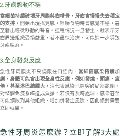
2.牙齒鬆動不穩
當細菌持續破壞牙周膜與齒槽骨，牙齒會慢慢失去穩定
的支撐
，開始出現搖晃感，咀嚼食物時會感覺不穩，甚
至發出輕微移動的聲音。這種情況一旦發生，就表示牙
齒周邊組織受損嚴重，若不盡快治療，可能進一步導致
牙齒脫落。
3.全身發炎反應
急性牙周膜炎不只侷限在口腔內，
當細菌感染持續加
劇，身體可能會出現全身性反應，例如發燒、頭痛、疲
倦，甚至淋巴結腫大
，這代表感染已經突破局部範圍，
對整體免疫系統造成負擔。若沒有及時處理，感染甚至
可能擴散到其他組織，增加併發症風險，因此絕對需要
立即就醫。
急性牙周炎怎麼辦？立即了解3大處