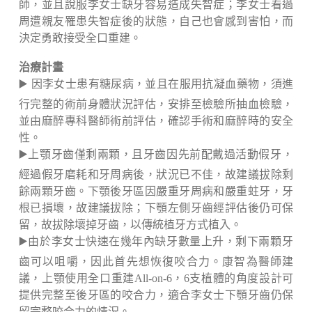
師，並且說服李女士缺牙容易造成失智症；李女士看過
周遭親友罹患失智症後的狀態，自己也會感到害怕，而
決定勇敢接受全口重建。
治療計畫
▶️ 因李女士患有糖尿病，並且在服用抗凝血藥物，須進
行完整的術前身體狀況評估，安排至檢驗所抽血檢驗，
並由麻醉專科醫師術前評估，確認手術和麻醉時的安全
性。
▶️上顎牙齒僅剩兩顆，且牙齒因先前配戴過活動假牙，
經過假牙磨耗和牙周病後，狀況已不佳，故建議拔除剩
餘兩顆牙齒。下顎後牙區因嚴重牙周病和嚴重蛀牙，牙
根已損壞，故建議拔除；下顎左側牙齒經評估後仍可保
留，故拔除壞掉牙齒，以傳統植牙方式植入。
▶️由於李女士快速在幾年內缺牙數量上升，剩下兩顆牙
齒可以咀嚼，因此首先想恢復咬合力。康智為醫師建
議，上顎使用全口重建All-on-6，6支植體的角度設計可
提供完整至後牙區的咬合力，適合李女士下顎牙齒仍保
留完整咬合力的情況。