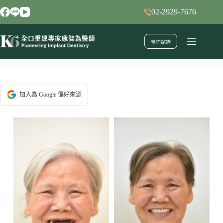
跳
02-2929-7676
至
主
預約諮詢
要
內
容
加入為 Google 偏好來源