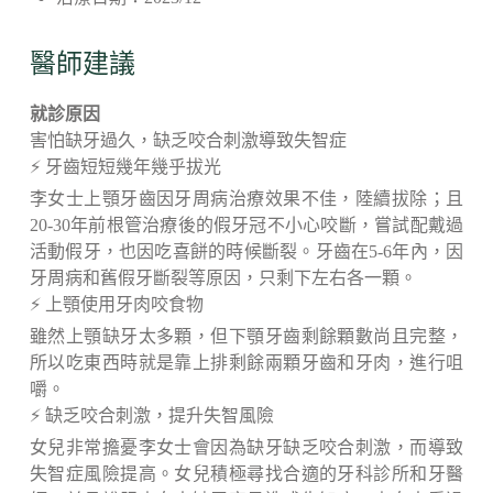
醫師建議
就診原因
害怕缺牙過久，缺乏咬合刺激導致失智症
⚡ 牙齒短短幾年幾乎拔光
李女士上顎牙齒因牙周病治療效果不佳，陸續拔除；且
20-30年前根管治療後的假牙冠不小心咬斷，嘗試配戴過
活動假牙，也因吃喜餅的時候斷裂。牙齒在5-6年內，因
牙周病和舊假牙斷裂等原因，只剩下左右各一顆。
⚡ 上顎使用牙肉咬食物
雖然上顎缺牙太多顆，但下顎牙齒剩餘顆數尚且完整，
所以吃東西時就是靠上排剩餘兩顆牙齒和牙肉，進行咀
嚼。
⚡ 缺乏咬合刺激，提升失智風險
女兒非常擔憂李女士會因為缺牙缺乏咬合刺激，而導致
失智症風險提高。女兒積極尋找合適的牙科診所和牙醫