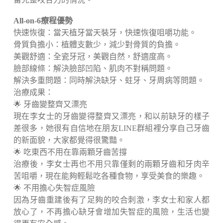
All-on-6療程優勢
快速恢復：當天植牙當天裝牙，快速恢復咀嚼功能。
骨質負擔小：植體支數少，減少對骨質的負擔。
美觀舒適：全瓷牙冠，美觀自然，舒適度高。
臉部線條：解決臉部凹陷、肌肉不對稱問題。
解決多重問題：同時解決缺牙、蛀牙、牙周病等問題。
治療成果：
🌟 牙齒變整齊又漂亮
現在李女士的牙齒變得整齊又漂亮，和以前缺牙的樣子
差很多，她很有自信地在朋友LINE群組裡分享自己牙齒
的新面貌，大家都覺得很驚豔。
🌟 吃東西不用在靠兩顆牙齒苦撐
治療後，李女士再也不用只靠僅剩的兩顆牙齒和牙肉辛
苦咀嚼，現在能夠輕鬆吃各種食物，享受美食的樂趣。
🌟 不用擔心失智症風險
因為牙齒重建後有了足夠的咬合刺激，李女士和家人都
放心了，不再擔心缺牙會增加失智症的風險，生活也變