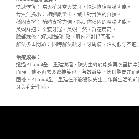
快速恢復： 當天植牙當天裝牙，快速恢復咀嚼功能。
骨質負擔小： 植體數量少，減少對骨質的負擔。
穩固支撐： 植體支撐力強，能提供穩固的咀嚼功能。
美觀舒適： 全瓷牙冠，美觀自然，舒適度高。
臉部線條：解決臉部凹陷、肌肉不對稱問題。
解決多重問題： 同時解決缺牙、牙周病、活動假牙不適
治療成果：
透過All-on-4全口重建療程，陳先生終於能夠再次盡
面時，他不再需要遮掩笑容，有效避免了因口腔問題而
困擾。All-on-4全口重建在不影響陳先生工作與生活
牙與嶄新生活。