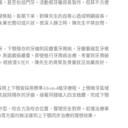
落，甚至包括門牙。活動假牙雖容易製作，但其不方便
題焦點，長期下來，對陳先生的自尊心造成明顯損害。
水果也需切成片狀。夜深人靜之時，陳先生不禁自問，
牙，下顎殘存的牙齒則因嚴重牙周病，牙齦萎縮至牙根
，表面磨損嚴重。即使進行牙周病治療，考量到牙周破
。經檢查X光片，陳先生的骨質及骨量狀況尚屬良好，
下顎皆採用標準All-on-4植牙療程。上顎無牙區域
先拔除殘存的牙齒，接著同樣植入四支植體，完成下顎
外型、咬合力及咬合位置，實現完全對齊。若僅治療單
力等方面均無法達到上下顎同步治療的理想效果。