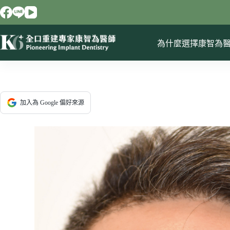
跳
至
主
要
為什麼選擇康智為
內
容
加入為 Google 偏好來源