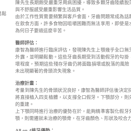
陳先生長期飽受嚴重牙周病困擾，導致多顆牙齒陸續脫
與不舒服感受嚴重影響生活品質。
易鬆
由於工作性質需要頻繁與客戶會面，牙齒問題常成為話
在飲食方面，許多食物因咀嚼困難而無法享用，即使是
為何日子要過這麼辛苦。
醫師評估：
康智為醫師進行臨床評估，發現陳先生上顎幾乎全口無
外露，並明顯鬆動。這些牙齒長期受到活動假牙的勾掛
壞程度，預期這些殘存牙齒仍將面臨損壞或脫落的風險
未出現顯著的骨頭流失現象。
治療計畫：
考量到陳先生的骨頭狀況良好，康智為醫師評估後決定採用上
將直接植入四支植體，以支撐全口假牙。下顎部分，則
的重建。
上下顎同時進行治療的優勢在於，能夠精準客製化假牙
顎，則需遷就未治療的顎骨，在牙齒顏色、形狀及咬合
All-on-4植牙優勢：